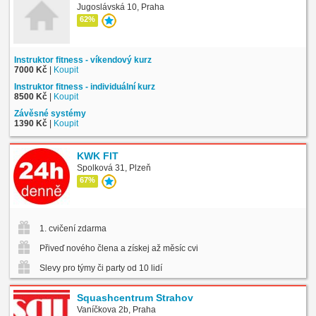
Jugoslávská 10, Praha
62%
Instruktor fitness - víkendový kurz
7000 Kč
|
Koupit
Instruktor fitness - individuální kurz
8500 Kč
|
Koupit
Závěsné systémy
1390 Kč
|
Koupit
KWK FIT
Spolková 31, Plzeň
67%
1. cvičení zdarma
Přiveď nového člena a získej až měsíc cvičení zdarma
Slevy pro týmy či party od 10 lidí
Squashcentrum Strahov
Vaníčkova 2b, Praha