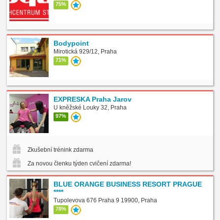
75%
Bodypoint
Mirotická 929/12, Praha
71%
EXPRESKA Praha Jarov
U kněžské Louky 32, Praha
97%
Zkušební trénink zdarma
Za novou členku týden cvičení zdarma!
BLUE ORANGE BUSINESS RESORT PRAGUE
****
Tupolevova 676 Praha 9 19900, Praha
78%