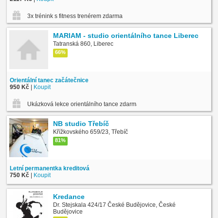
3x trénink s fitness trenérem zdarma
MARIAM - studio orientálního tance Liberec
Tatranská 860, Liberec
66%
Orientální tanec začátečnice
950 Kč
|
Koupit
Ukázková lekce orientálního tance zdarma
NB studio Třebíč
Křížkovského 659/23, Třebíč
81%
Letní permanentka kreditová
750 Kč
|
Koupit
Kredance
Dr. Stejskala 424/17 České Budějovice, České
Budějovice