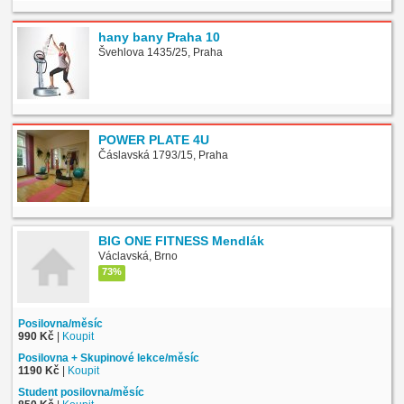
hany bany Praha 10
Švehlova 1435/25, Praha
POWER PLATE 4U
Čáslavská 1793/15, Praha
BIG ONE FITNESS Mendlák
Václavská, Brno
73%
Posilovna/měsíc
990 Kč
|
Koupit
Posilovna + Skupinové lekce/měsíc
1190 Kč
|
Koupit
Student posilovna/měsíc