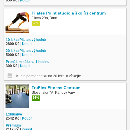
850 Kč
|
Koupit
Pilates Point studio a školící centrum
Jílová 29b, Brno
68%
10 lekcí Pilates výhodně
2800 Kč
|
Koupit
20 lekcí Pilates výhodně
5000 Kč
|
Koupit
Pronájem sálu na 1 hodinu
300 Kč
|
Koupit
Kupte permanentku na 20 lekcí a získejte jako bonus DVD zdarma
TruFlex Fitness Centrum
Slovenská 7A, Karlovy Vary
91%
Exklusive
2542 Kč
|
Koupit
Premium
2117 Kč
|
Koupit