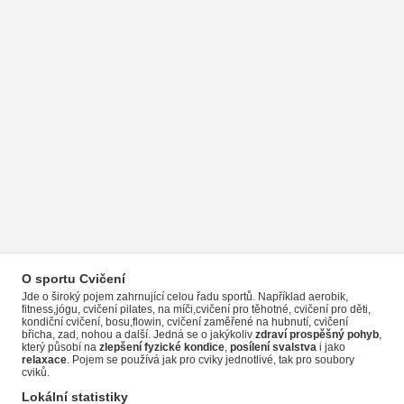
O sportu Cvičení
Jde o široký pojem zahrnující celou řadu sportů. Například aerobik,
fitness,jógu, cvičení pilates, na míči,cvičení pro těhotné, cvičení pro děti,
kondiční cvičení, bosu,flowin, cvičení zaměřené na hubnutí, cvičení
břicha, zad, nohou a další. Jedná se o jakýkoliv
zdraví prospěšný pohyb
,
který působí na
zlepšení fyzické kondice
,
posílení svalstva
i jako
relaxace
. Pojem se používá jak pro cviky jednotlivé, tak pro soubory
cviků.
Lokální statistiky