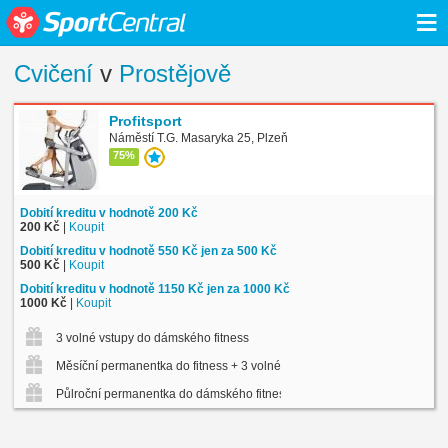
≡
Cvičení
v
Prostějově
Profitsport
Náměstí T.G. Masaryka 25, Plzeň
75%
Dobití kreditu v hodnotě 200 Kč
200 Kč
|
Koupit
Dobití kreditu v hodnotě 550 Kč jen za 500 Kč
500 Kč
|
Koupit
Dobití kreditu v hodnotě 1150 Kč jen za 1000 Kč
1000 Kč
|
Koupit
3 volné vstupy do dámského fitness
Měsíční permanentka do fitness + 3 volné vstupy na skup. lekce
Půlroční permanentka do dámského fitness