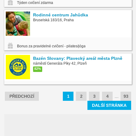
Týden cvičení zdarma
Rodinné centrum Jahůdka
Bruselská 183/16, Praha
Bonus za pravidelné cvičení - pilates/jóga
Bazén Slovany: Plavecký areál města Plzně
náměstí Generála Píky 42, Plzeň
82%
PŘEDCHOZÍ
1
2
3
4
…
93
DALŠÍ STRÁNKA