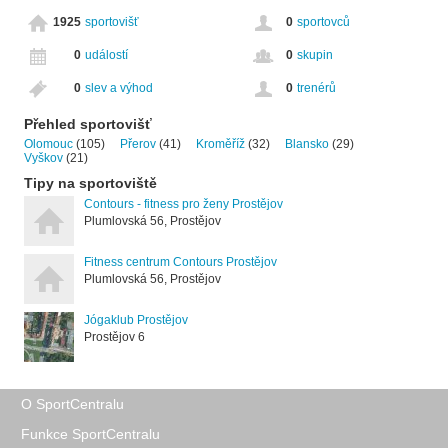
1925
sportovišť
0
sportovců
0
událostí
0
skupin
0
slev a výhod
0
trenérů
Přehled sportovišť
Olomouc
(105)
Přerov
(41)
Kroměříž
(32)
Blansko
(29)
Vyškov
(21)
Tipy na sportoviště
Contours - fitness pro ženy Prostějov
Plumlovská 56, Prostějov
Fitness centrum Contours Prostějov
Plumlovská 56, Prostějov
Jógaklub Prostějov
Prostějov 6
O SportCentralu
Funkce SportCentralu