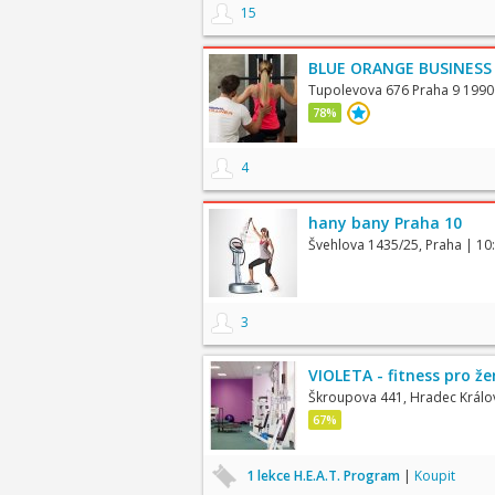
15
BLUE ORANGE BUSINESS
Tupolevova 676 Praha 9 1990
78%
4
hany bany Praha 10
Švehlova 1435/25, Praha
| 10
3
VIOLETA - fitness pro ž
Škroupova 441, Hradec Králo
67%
1 lekce H.E.A.T. Program
|
Koupit