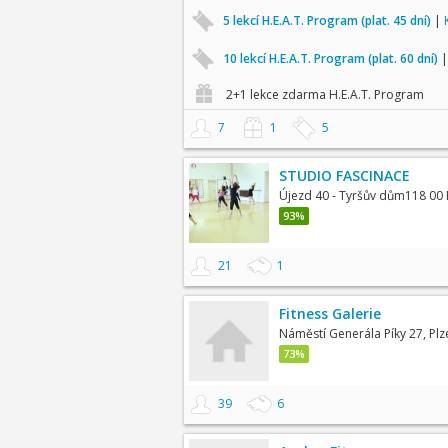
5 lekcí H.E.A.T. Program (plat. 45 dní)
|
10 lekcí H.E.A.T. Program (plat. 60 dní)
2+1 lekce zdarma H.E.A.T. Program
7
1
5
STUDIO FASCINACE
Újezd 40 - Tyršův dům118 00 
93%
21
1
Fitness Galerie
Náměstí Generála Píky 27, Plz
73%
39
6