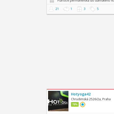
Půlroční permanentka do dámského fit
21
1
3
5
Hotyoga42
Chrudimská 2526/2a, Praha
78%