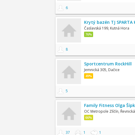
6
Krytý bazén TJ SPARTA 
Časlavská 199, Kutná Hora
76%
8
Sportcentrum RockHill
Jemnická 305, Dačice
49%
5
Family Fitness Olga Šípk
OC Metropole Zlíčín, Řevnická
66%
37
1
1