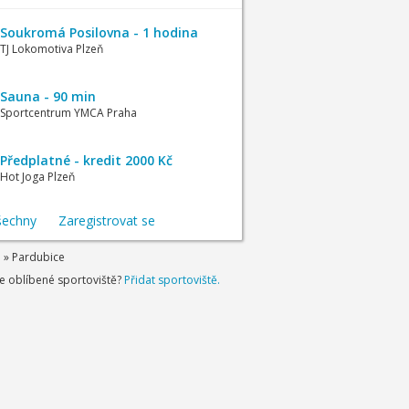
Soukromá Posilovna - 1 hodina
TJ Lokomotiva Plzeň
Sauna - 90 min
Sportcentrum YMCA Praha
Předplatné - kredit 2000 Kč
Hot Joga Plzeň
šechny
Zaregistrovat se
e
»
Pardubice
je oblíbené sportoviště?
Přidat sportoviště.