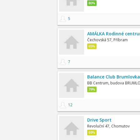
80%
5
AMÁLKA Rodinné centru
Čechovská 57, Příbram
65%
7
Balance Club Brumlovka
BB Centrum, budova BRUML
79%
12
Drive Sport
Revoluční 47, Chomutov
69%