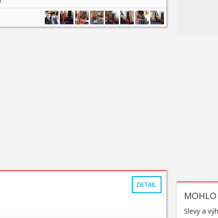
ness
DETAIL
MOHLO 
Slevy a vý