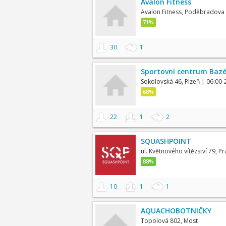
Avalon Fitness
Avalon Fitness, Poděbradova
71%
30
1
Sportovní centrum Bazé
Sokolovská 46, Plzeň
| 06:00-
68%
22
1
2
SQUASHPOINT
ul. Květnového vítězství 79, P
88%
10
1
1
AQUACHOBOTNIČKY
Topolová 802, Most