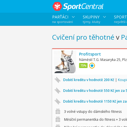
PARŤÁCI
SKUPINY
SPORT
na sportování
týmy, kluby
největší
Cvičení pro těhotné
v
P
Profitsport
Náměstí T.G. Masaryka 25, Pl
75%
Dobití kreditu v hodnotě 200 Kč
|
Koupi
Dobití kreditu v hodnotě 550 Kč jen za 
Dobití kreditu v hodnotě 1150 Kč jen z
3 volné vstupy do dámského fitness
Měsíční permanentka do fitness + 3 vol