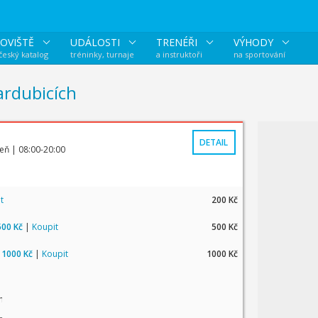
OVIŠTĚ
UDÁLOSTI
TRENÉŘI
VÝHODY
 český katalog
tréninky, turnaje
a instruktoři
na sportování
ardubicích
DETAIL
zeň
| 08:00-20:00
t
200 Kč
500 Kč
|
Koupit
500 Kč
a 1000 Kč
|
Koupit
1000 Kč
né vstupy na skup. lekce