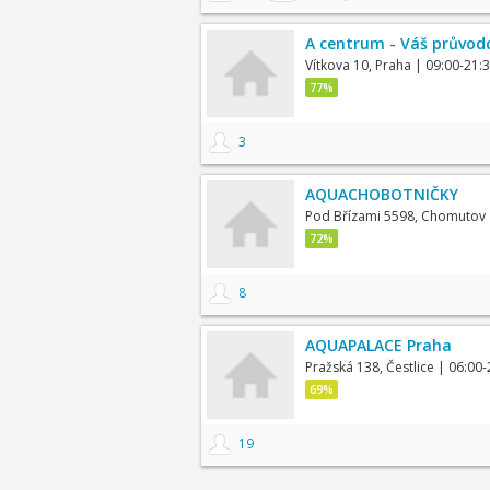
A centrum - Váš průvodc
Vítkova 10, Praha
| 09:00-21:
77%
3
AQUACHOBOTNIČKY
Pod Břízami 5598, Chomutov
72%
8
AQUAPALACE Praha
Pražská 138, Čestlice
| 06:00-
69%
19