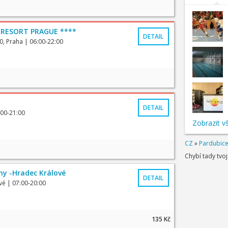
 RESORT PRAGUE ****
DETAIL
0, Praha
| 06:00-22:00
DETAIL
:00-21:00
Zobrazit v
CZ
»
Pardubic
Chybí tady tvo
eny -Hradec Králové
DETAIL
vé
| 07:00-20:00
135 Kč