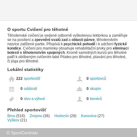
O sportu Cvičení pro těhotné
Těhotenské cvičení je vedené odborně vyškolenou lektorkou a zaměřuje
se na posílení a
zpevnění svalů zad
a
oblasti pánve
, těhotenstvím
nejvíce zatížené partie. Přispívá k
psychické pohodě
i k udržení
fyzické
kondice
. Cvičení pro maminky obsahuje rehabilitační prvky pro
eliminaci
bolestí s těhotenstvím spojených
. Kromě samotných kurzů pro těhotné
patří k oblíbeným cvičením také Pilates pro těhotné, plavání pro těhotné,
či jóga pro těhotné.
Lokální statistiky
222
sportovišť
0
sportovců
0
událostí
0
skupin
0
slev a výhod
0
trenérů
Přehled sportovišť
Brno
(516)
Znojmo
(36)
Hodonín
(28)
Kunovice
(27)
Vyškov
(21)
O SportCentralu