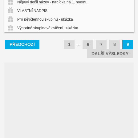
Nějaký delší název - nabídka na 1. hodinu zdarma
VLASTNÍ NADPIS
Pro pětičlennou skupinu - ukázka
Výhodné skupinové cvičení - ukázka
PŘEDCHOZÍ
1
…
6
7
8
9
DALŠÍ VÝSLEDKY