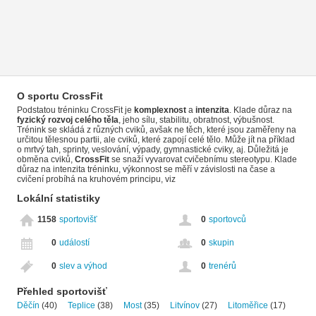
O sportu CrossFit
Podstatou tréninku CrossFit je
komplexnost
a
intenzita
. Klade důraz na
fyzický rozvoj celého těla
, jeho sílu, stabilitu, obratnost, výbušnost.
Trénink se skládá z různých cviků, avšak ne těch, které jsou zaměřeny na
určitou tělesnou partii, ale cviků, které zapojí celé tělo. Může jít na příklad
o mrtvý tah, sprinty, veslování, výpady, gymnastické cviky, aj. Důležitá je
obměna cviků,
CrossFit
se snaží vyvarovat cvičebnímu stereotypu. Klade
důraz na intenzita tréninku, výkonnost se měří v závislosti na čase a
cvičení probíhá na kruhovém principu, viz
Lokální statistiky
1158
sportovišť
0
sportovců
0
událostí
0
skupin
0
slev a výhod
0
trenérů
Přehled sportovišť
Děčín
(40)
Teplice
(38)
Most
(35)
Litvínov
(27)
Litoměřice
(17)