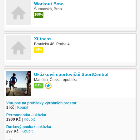
Workout Brno
Šumavská, Brno
100%
Xfitness
Branická 48, Praha 4
59%
Ukázkové sportoviště SportCentral
Manětín, Česká republika
83%
Vstupné na prohlídky výrobních prostor
1 Kč
|
Koupit
Permanentka - ukázka
1900 Kč
|
Koupit
Dárkový poukaz - ukázka
297 Kč
|
Koupit