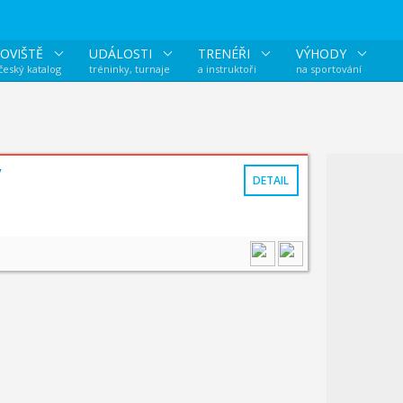
OVIŠTĚ
UDÁLOSTI
TRENÉŘI
VÝHODY
 český katalog
tréninky, turnaje
a instruktoři
na sportování
v
DETAIL