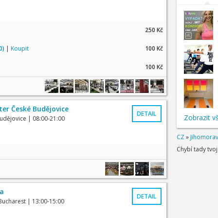
250 Kč
0)
|
Koupit
100 Kč
100 Kč
er České Budějovice
DETAIL
Zobrazit v
Budějovice
| 08:00-21:00
CZ
»
Jihomorav
Chybí tady tvo
na
DETAIL
Bucharest
| 13:00-15:00