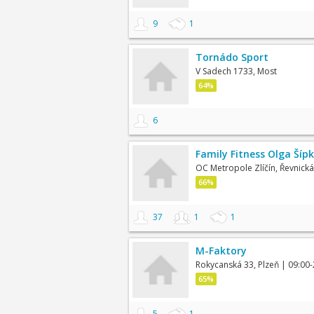
9
1
Tornádo Sport
V Sadech 1733, Most
64%
6
Family Fitness Olga Šípk
OC Metropole Zlíčín, Řevnická
66%
37
1
1
M-Faktory
Rokycanská 33, Plzeň
| 09:00-
65%
5
1