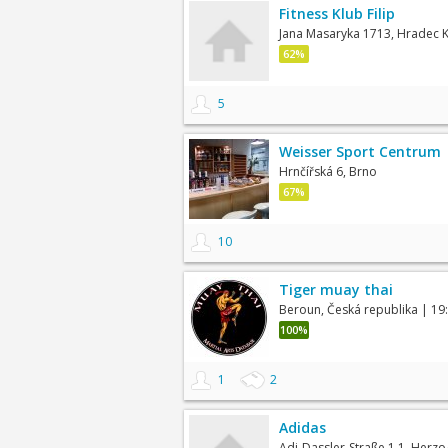
Fitness Klub Filip
Jana Masaryka 1713, Hradec 
62%
5
Weisser Sport Centrum
Hrnčířská 6, Brno
67%
10
Tiger muay thai
Beroun, Česká republika
| 19
100%
1
2
Adidas
Adi-Dassler-Straße 1 1, Herz