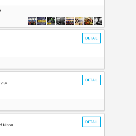
But be careful, is addictive!
DETAIL
DETAIL
OVKA
DETAIL
ad Nisou