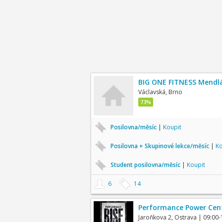
BIG ONE FITNESS Mendl
Václavská, Brno
73%
Posilovna/měsíc
|
Koupit
Posilovna + Skupinové lekce/měsíc
|
Ko
Student posilovna/měsíc
|
Koupit
6
14
Performance Power Cen
Jaroňkova 2, Ostrava
| 09:00-