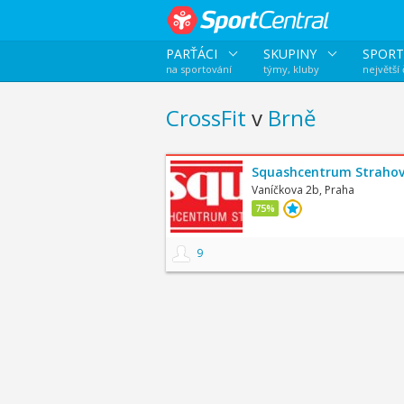
PARŤÁCI
SKUPINY
SPORT
na sportování
týmy, kluby
největší
CrossFit
v
Brně
Squashcentrum Straho
Vaníčkova 2b, Praha
75%
9