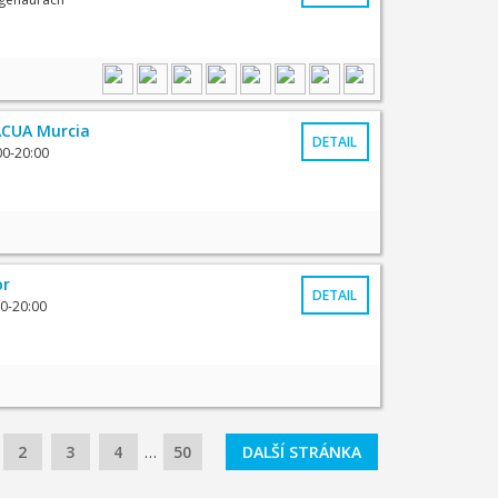
CUA Murcia
DETAIL
00-20:00
or
DETAIL
00-20:00
2
3
4
…
50
DALŠÍ STRÁNKA