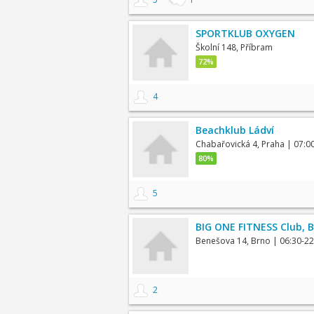
SPORTKLUB OXYGEN
Školní 148, Příbram
72%
4
Beachklub Ládví
Chabařovická 4, Praha
| 07:0
80%
5
BIG ONE FITNESS Club, B
Benešova 14, Brno
| 06:30-22
2