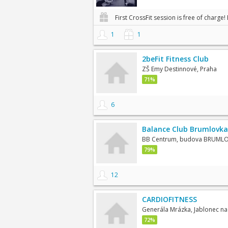
First CrossFit session is free of charge! 
1
1
2beFit Fitness Club
ZŠ Emy Destinnové, Praha
71%
6
Balance Club Brumlovka
BB Centrum, budova BRUML
79%
12
CARDIOFITNESS
Generála Mrázka, Jablonec n
72%