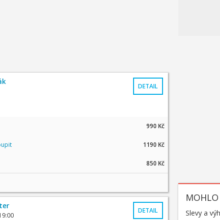
ák
DETAIL
990 Kč
upit
1190 Kč
850 Kč
MOHLO 
ter
DETAIL
Slevy a vý
19:00