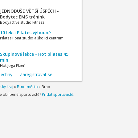
JEDNODUŠE VĚTŠÍ ÚSPĚCH -
Bodytec EMS trénink
Bodyactive studio Fitness
10 lekcí Pilates výhodně
Pilates Point studio a školící centrum
Skupinové lekce - Hot pilates 45
min.
Hot Joga Plzeň
šechny
Zaregistrovat se
ský kraj
»
Brno-město
»
Brno
je oblíbené sportoviště?
Přidat sportoviště.