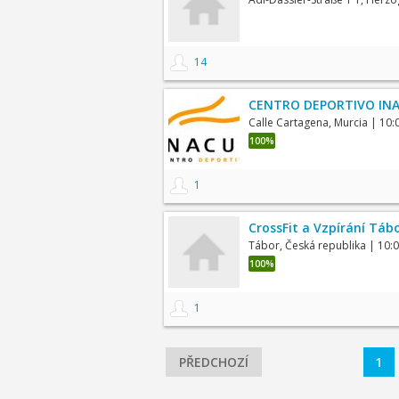
14
CENTRO DEPORTIVO INA
Calle Cartagena, Murcia
| 10:
100%
1
CrossFit a Vzpírání Táb
Tábor, Česká republika
| 10:
100%
1
PŘEDCHOZÍ
1