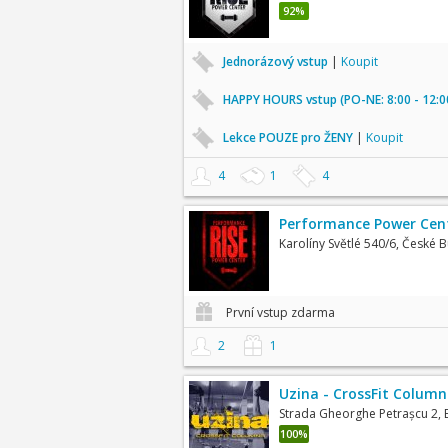
92%
Jednorázový vstup
|
Koupit
HAPPY HOURS vstup (PO-NE: 8:00 - 12:0
Lekce POUZE pro ŽENY
|
Koupit
4
1
4
Performance Power Cent
Karolíny Světlé 540/6, České 
První vstup zdarma
2
1
Uzina - CrossFit Colum
Strada Gheorghe Petrașcu 2, 
100%