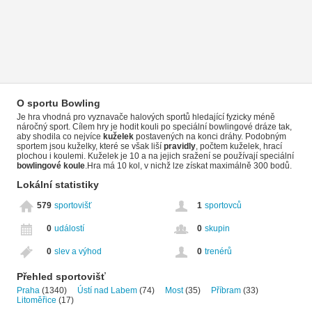
O sportu Bowling
Je hra vhodná pro vyznavače halových sportů hledající fyzicky méně
náročný sport. Cílem hry je hodit kouli po speciální bowlingové dráze tak,
aby shodila co nejvíce
kuželek
postavených na konci dráhy. Podobným
sportem jsou kuželky, které se však liší
pravidly
, počtem kuželek, hrací
plochou i koulemi. Kuželek je 10 a na jejich sražení se používají speciální
bowlingové koule
.Hra má 10 kol, v nichž lze získat maximálně 300 bodů.
Lokální statistiky
579
sportovišť
1
sportovců
0
událostí
0
skupin
0
slev a výhod
0
trenérů
Přehled sportovišť
Praha
(1340)
Ústí nad Labem
(74)
Most
(35)
Příbram
(33)
Litoměřice
(17)