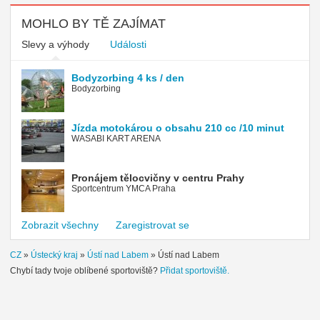
MOHLO BY TĚ ZAJÍMAT
Slevy a výhody
Události
Bodyzorbing 4 ks / den
Bodyzorbing
Jízda motokárou o obsahu 210 cc /10 minut
WASABI KART ARENA
Pronájem tělocvičny v centru Prahy
Sportcentrum YMCA Praha
Zobrazit všechny
Zaregistrovat se
CZ
»
Ústecký kraj
»
Ústí nad Labem
»
Ústí nad Labem
Chybí tady tvoje oblíbené sportoviště?
Přidat sportoviště.