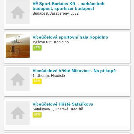
VÉ Sport-Barkács Kft. - barkácsbolt
budapest, sportszer budapest
Budapest, Jászberényi út 82
Víceúčelová sportovní hala Kopidlno
Tyršova 635, Kopidlno
74%
Víceúčelové hřiště Míkovice - Na příkopě
1, Uherské Hradiště
56%
Víceúčelové Hřiště Šafaříkova
Šafaříkova 1, Uherské Hradiště
62%