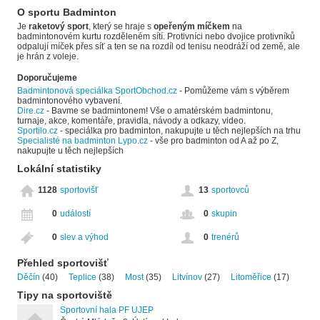
O sportu Badminton
Je
raketový sport
, který se hraje s
opeřeným míčkem
na
badmintonovém kurtu rozděleném sítí. Protivníci nebo dvojice protivníků
odpalují míček přes síť a ten se na rozdíl od tenisu neodráží od země, ale
je hrán z voleje.
Doporučujeme
Badmintonová speciálka SportObchod.cz
- Pomůžeme vám s výběrem
badmintonového vybavení.
Dire.cz
- Bavme se badmintonem! Vše o amatérském badmintonu,
turnaje, akce, komentáře, pravidla, návody a odkazy, video.
Sportilo.cz
- speciálka pro badminton, nakupujte u těch nejlepších na trhu
Specialisté na badminton Lypo.cz
- vše pro badminton od A až po Z,
nakupujte u těch nejlepších
Lokální statistiky
1128
sportovišť
13
sportovců
0
událostí
0
skupin
0
slev a výhod
0
trenérů
Přehled sportovišť
Děčín
(40)
Teplice
(38)
Most
(35)
Litvínov
(27)
Litoměřice
(17)
Tipy na sportoviště
Sportovní hala PF UJEP