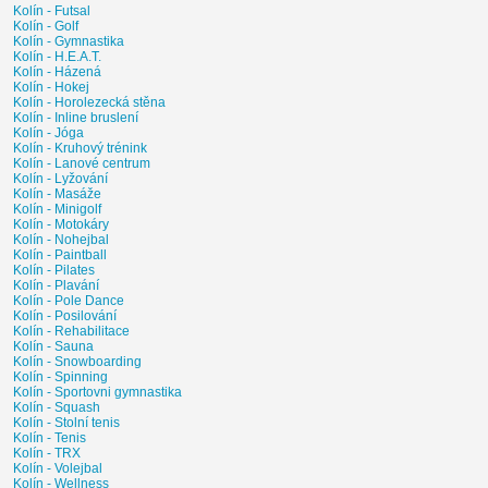
Kolín - Futsal
Kolín - Golf
Kolín - Gymnastika
Kolín - H.E.A.T.
Kolín - Házená
Kolín - Hokej
Kolín - Horolezecká stěna
Kolín - Inline bruslení
Kolín - Jóga
Kolín - Kruhový trénink
Kolín - Lanové centrum
Kolín - Lyžování
Kolín - Masáže
Kolín - Minigolf
Kolín - Motokáry
Kolín - Nohejbal
Kolín - Paintball
Kolín - Pilates
Kolín - Plavání
Kolín - Pole Dance
Kolín - Posilování
Kolín - Rehabilitace
Kolín - Sauna
Kolín - Snowboarding
Kolín - Spinning
Kolín - Sportovni gymnastika
Kolín - Squash
Kolín - Stolní tenis
Kolín - Tenis
Kolín - TRX
Kolín - Volejbal
Kolín - Wellness