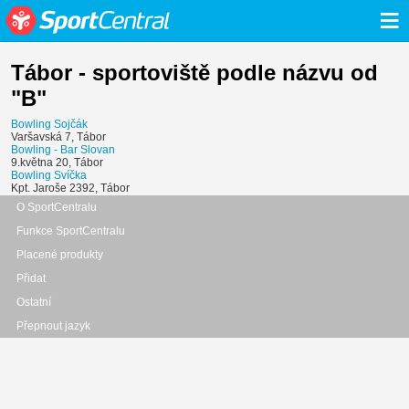
≡
Tábor - sportoviště podle názvu od
"B"
Bowling Sojčák
Varšavská 7, Tábor
Bowling - Bar Slovan
9.května 20, Tábor
Bowling Svíčka
Kpt. Jaroše 2392, Tábor
O SportCentralu
Funkce SportCentralu
Placené produkty
Přidat
Ostatní
Přepnout jazyk