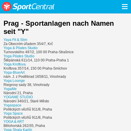
≡
Prag - Sportanlagen nach Namen
seit "Y"
Yaya Fit & Slim
Za Obecním úřadem 354/7, Krč
Yoga & Pilates Studio
Turnovského 497/2, 100 00 Praha-Strašnice
Yoga Pilates Studio
Štěpánská 611/14, 110 00 Praha-Praha 1
Yoga Kroftova
Kroftova 357/14, 150 00 Praha-Smíchov
Yoga-BlueArt
nám. J. z Poděbrad 1658/11, Vinohrady
Yoga Lounge
Riegrovy sady 38, Vinohrady
YogaMe
Národní 21, Praha
YOGAME STUDIO
Národní 340/21, Staré Město
Yogaspace
Politických vězňů 911/8, Praha
Yoga Space
Politických vězňů 911/8, Praha
YOGA & ART
Bělohorská 262/35, Praha
Yoga Shala Karlín