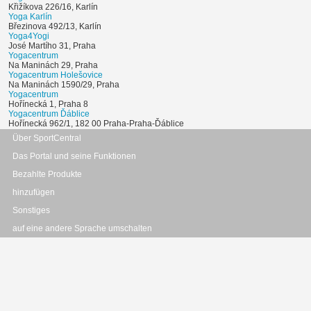
Křižíkova 226/16, Karlín
Yoga Karlín
Březinova 492/13, Karlín
Yoga4Yogi
José Martího 31, Praha
Yogacentrum
Na Maninách 29, Praha
Yogacentrum Holešovice
Na Maninách 1590/29, Praha
Yogacentrum
Hořínecká 1, Praha 8
Yogacentrum Ďáblice
Hořínecká 962/1, 182 00 Praha-Praha-Ďáblice
Über SportCentral
Das Portal und seine Funktionen
Bezahlte Produkte
hinzufügen
Sonstiges
auf eine andere Sprache umschalten