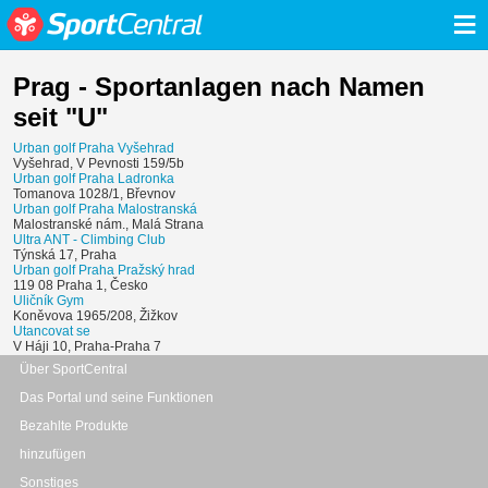
≡
Prag - Sportanlagen nach Namen
seit "U"
Urban golf Praha Vyšehrad
Vyšehrad, V Pevnosti 159/5b
Urban golf Praha Ladronka
Tomanova 1028/1, Břevnov
Urban golf Praha Malostranská
Malostranské nám., Malá Strana
Ultra ANT - Climbing Club
Týnská 17, Praha
Urban golf Praha Pražský hrad
119 08 Praha 1, Česko
Uličník Gym
Koněvova 1965/208, Žižkov
Utancovat se
V Háji 10, Praha-Praha 7
Über SportCentral
Das Portal und seine Funktionen
Bezahlte Produkte
hinzufügen
Sonstiges