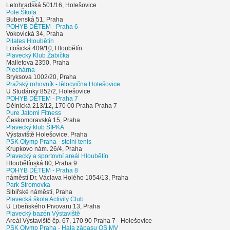
Letohradská 501/16, Holešovice
Pole Škola
Bubenská 51, Praha
POHYB DĚTEM - Praha 6
Vokovická 34, Praha
Pilates Hloubětín
Litošická 409/10, Hloubětín
Plavecký Klub Žabička
Malletova 2350, Praha
Plechárna
Bryksova 1002/20, Praha
Pražský rohovník - tělocvična Holešovice
U Studánky 852/2, Holešovice
POHYB DĚTEM - Praha 7
Dělnická 213/12, 170 00 Praha-Praha 7
Pure Jatomi Fitness
Českomoravská 15, Praha
Plavecký klub ŠIPKA
Výstaviště Holešovice, Praha
PSK Olymp Praha - stolní tenis
Krupkovo nám. 26/4, Praha
Plavecký a sportovní areál Hloubětín
Hloubětínská 80, Praha 9
POHYB DĚTEM - Praha 8
náměstí Dr. Václava Holého 1054/13, Praha
Park Stromovka
Sibiřské náměstí, Praha
Plavecká škola Activity Club
U Libeňského Pivovaru 13, Praha
Plavecký bazén Výstaviště
Areál Výstaviště čp. 67, 170 90 Praha 7 - Holešovice
PSK Olymp Praha - Hala zápasu OS MV