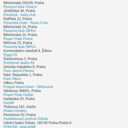
Bělohorská 260/39, Praha
Plynoucí řeka Tchaj-ťi
Jindřišská 36, Praha
Plaváček - baby club
Rytířská 22, Praha
Pyramida Hotel - Relax Club
Bělohorská 24, Praha
Plavecký klub ŠIPKA
Bělohorská 24, Praha
Power Plate Praha
Milíčova 25, Praha
Plavecký klub ŠIPKA
Komenského náměstí 9, Žižkov
Piggy Fit
Šantrochova 2, Praha
Pohybové studio K6
Zelenky-Hajského 8, Praha
Pure Jatomi Fitness
Nám. Republiky 1, Praha
Park Vítkov
Vítkov, Praha
Prague beach team - Střešovice
Sibeliova 368/51, Praha
Power Plate Haštal
Haštalská 20, Praha
Partyfit
Thámova 181, Karlín
Pilates Destiny
Pernerova 50, Praha
Paddleboard centrum Džbán
Udolni Nadrz Dzban, 160 00 Praha-Praha 6
POHLED_pracoviště