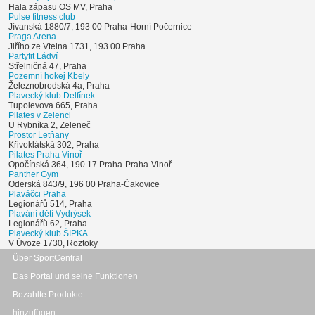
Hala zápasu OS MV, Praha
Pulse fitness club
Jívanská 1880/7, 193 00 Praha-Horní Počernice
Praga Arena
Jiřího ze Vtelna 1731, 193 00 Praha
Partyfit Ládví
Střelničná 47, Praha
Pozemní hokej Kbely
Železnobrodská 4a, Praha
Plavecký klub Delfínek
Tupolevova 665, Praha
Pilates v Zelenci
U Rybníka 2, Zeleneč
Prostor Letňany
Křivoklátská 302, Praha
Pilates Praha Vinoř
Opočínská 364, 190 17 Praha-Praha-Vinoř
Panther Gym
Oderská 843/9, 196 00 Praha-Čakovice
Plaváčci Praha
Legionářů 514, Praha
Plavání dětí Vydrýsek
Legionářů 62, Praha
Plavecký klub ŠIPKA
V Úvoze 1730, Roztoky
Über SportCentral
Das Portal und seine Funktionen
Bezahlte Produkte
hinzufügen