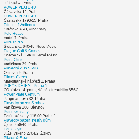
Jičínská 4, Praha
POWER PLATE 4U
Čáslavská 15, Praha
POWER PLATE 4U
Čáslavská 1793/15, Praha
Prince of Wellness
Škrétova 45/8, Vinohrady
Pole Heaven
Vodní 7, Praha
Pure studio
Štěpánská 640/45, Nové Město
Prague Golf & Games
Opatovická 160/18, Nové Město
Petra Clinic
Vodičkova 39, Praha
Plavecký klub ŠIPKA
Ostrovní 9, Praha
Pilates Czech
Malostranské nábřeží 1, Praha
POHYB DĚTEM - Praha 1
OD Kotva - 4. patro, Náměstí republiky 656/8
Power Plate Centrum
Jungmannova 32, Praha
Plavecký bazén Strahov
Vaníčkova 100, Břevnov
Petřínské sady
Petřínské sady, 118 00 Praha 1
Plavecký bazén Tyršův dům
Újezd 450/40, Praha
Penta Gym
J. Želivského 2704/2, Žižkov
Pilates & Flow