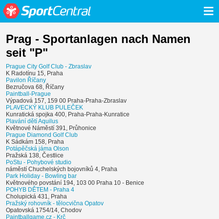
≡
Prag - Sportanlagen nach Namen
seit "P"
Prague City Golf Club - Zbraslav
K Radotínu 15, Praha
Pavilon Říčany
Bezručova 68, Říčany
Paintball-Prague
Výpadová 157, 159 00 Praha-Praha-Zbraslav
PLAVECKÝ KLUB PULEČEK
Kunratická spojka 400, Praha-Praha-Kunratice
Plavání dětí Aquilus
Květnové Náměstí 391, Průhonice
Prague Diamond Golf Club
K Sádkám 158, Praha
Potápěčská jáma Olson
Pražská 138, Čestlice
PoStu - Pohybové studio
náměstí Chuchelských bojovníků 4, Praha
Park Holiday - Bowling bar
Květnového povstání 194, 103 00 Praha 10 - Benice
POHYB DĚTEM - Praha 4
Cholupická 431, Praha
Pražský rohovník - tělocvična Opatov
Opatovská 1754/14, Chodov
Paintballgame.cz - Krč