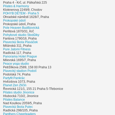
Praha 4 - Krč, ul. Pálkařská 225
Pilates & Harmony
Kloknerova 2249/9, Chodov
POHYB DĚTEM - Praha 5
Ohradské náměstí 1628/7, Praha
Prokopské údolí
Prokopské údolí, Praha
Pole Heaven Budějovická
Perlitová 1870/31, Krč
Pohybové studio Stodůlky
Fantova 1790/16, Praha
Plavecká škola Plaváček
Milánská 311, Praha
Pure Jatomi Fitness
Radlická 117, Praha
Panorama Hotel Prague
Milevská 1695/7, Praha
Peace yoga studio
Petržílkova 2589, 158 00 Praha 13
Plavecký stadion Podolí
Podolská 74, Praha
Partyfit Pankrác
Hvězdova 1073, Praha
Planet Zen Zličín
Řevnická 121/1, 155 21 Praha 5-Třebonice
Pilates studio Jinonice
Hlubocká 710/2, Jinonice
Pilates Balance
Nad Koulkou 2059/5, Praha
Plavecká škola Pulec
Radlická 298/105, Praha
Panthers Cheerleaders