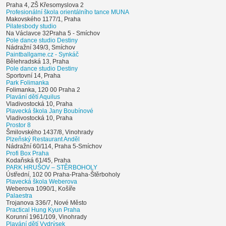
Praha 4, ZŠ Křesomyslova 2
Profesionální škola orientálního tance MUNA
Makovského 1177/1, Praha
Pilatesbody studio
Na Václavce 32Praha 5 - Smíchov
Pole dance studio Destiny
Nádražní 349/3, Smíchov
Paintballgame.cz - Synkáč
Bělehradská 13, Praha
Pole dance studio Destiny
Sportovní 14, Praha
Park Folimanka
Folimanka, 120 00 Praha 2
Plavání dětí Aquilus
Vladivostocká 10, Praha
Plavecká škola Jany Boubínové
Vladivostocká 10, Praha
Prostor 8
Šmilovského 1437/8, Vinohrady
Plzeňský Restaurant Anděl
Nádražní 60/114, Praha 5-Smíchov
Profi Box Praha
Kodaňská 61/45, Praha
PARK HRUŠOV – STĚRBOHOLY
Ústřední, 102 00 Praha-Praha-Štěrboholy
Plavecká škola Weberova
Weberova 1090/1, Košíře
Palaestra
Trojanova 336/7, Nové Město
Practical Hung Kyun Praha
Korunní 1961/109, Vinohrady
Plavání dětí Vydrýsek