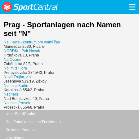
≡
Prag - Sportanlagen nach Namen
seit "N"
Na Fialce - centrum pro volný čas
Mánesova 2530, Říčany
NORDIX - Petr Novák
Hrdličkova 13, Praha
Na Ovčíně
Záběhlická 82/3, Praha
Nolimits Flora
Přemyslovská 2845/43, Praha
Nová Trojka, z.s.
Jeseniova 519/19, Žižkov
Nolimits Karlín
Karolinská 654/2, Praha
Nechelis
Nad Bořislavkou 40, Praha
Nolimits Prosek
Prosecká 855/68, Praha
Über SportCentral
Das Portal und seine Funktionen
Bezahlte Produkte
hinzufügen