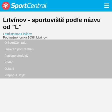
≡
Litvínov - sportoviště podle názvu
od "L"
Letní stadion Litvínov
Podkrušnohorská 1658, Litvínov
O SportCentralu
Funkce SportCentralu
Placené produkty
Přidat
Ostatní
Přepnout jazyk