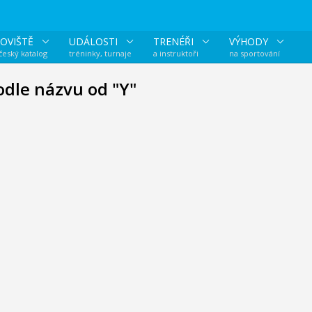
OVIŠTĚ
UDÁLOSTI
TRENÉŘI
VÝHODY
 český katalog
tréninky, turnaje
a instruktoři
na sportování
odle názvu od "Y"