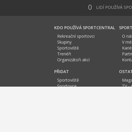
0
LIDÍ POUŽÍVÁ SP
KDO POUŽÍVÁ SPORTCENTRAL
SPORT
Rekreační sportovci
O ná
Skupiny
V méd
Sportoviště
Karié
Trenéři
Partn
Organizátoři akcí
Kont
PŘIDAT
OSTA
Sportoviště
Maga
Sportovce
TV - 
Skupinu
Anket
Trenéra
Spor
Událost
Sportoviště Liberec:
A
B
C
D
E
Fitness
Squash
Bowling
Spinning
Tenis
J