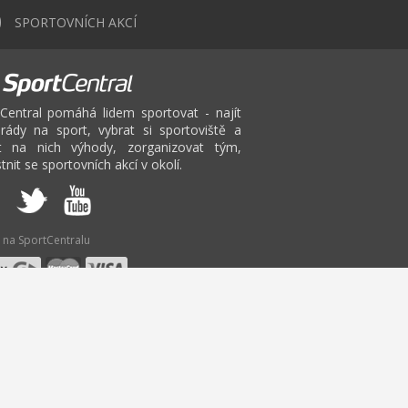
0
SPORTOVNÍCH AKCÍ
Central pomáhá lidem sportovat - najít
rády na sport, vybrat si sportoviště a
at na nich výhody, zorganizovat tým,
tnit se sportovních akcí v okolí.
 na SportCentralu
V
W
X
Y
Z
itbox
Pilates
Bruslení
Pole Dance Liberec