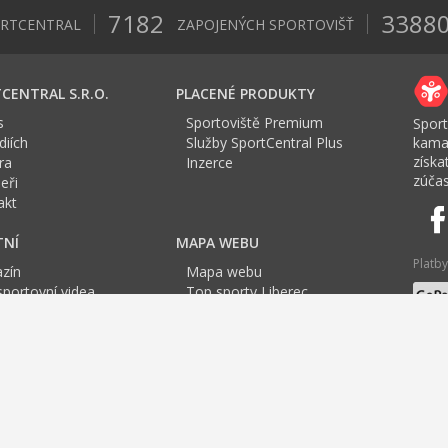
7182
3388
ORTCENTRAL
ZAPOJENÝCH SPORTOVIŠŤ
CENTRAL S.R.O.
PLACENÉ PRODUKTY
s
Sportoviště Premium
Sport
iích
Služby SportCentral Plus
kama
získ
ra
Inzerce
zúčas
eři
akt
TNÍ
MAPA WEBU
Platby
zín
Mapa webu
sportovní videa
Top sporty Liberec
a Sport roku
Jazyk
tovní mapa
F
G
H
I
J
K
L
M
N
O
P
Q
R
S
T
U
óga Liberec
Cvičení pro těhotné
Cvičení Liberec
TRX Liberec
Badminton
F