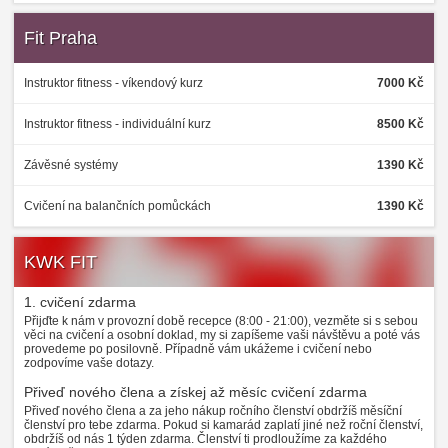
Fit Praha
Instruktor fitness - víkendový kurz
7000 Kč
Instruktor fitness - individuální kurz
8500 Kč
Závěsné systémy
1390 Kč
Cvičení na balančních pomůckách
1390 Kč
KWK FIT
1. cvičení zdarma
Přijďte k nám v provozní době recepce (8:00 - 21:00), vezměte si s sebou
věci na cvičení a osobní doklad, my si zapíšeme vaši návštěvu a poté vás
provedeme po posilovně. Případně vám ukážeme i cvičení nebo
zodpovíme vaše dotazy.
Přiveď nového člena a získej až měsíc cvičení zdarma
Přiveď nového člena a za jeho nákup ročního členství obdržíš měsíční
členství pro tebe zdarma. Pokud si kamarád zaplatí jiné než roční členství,
obdržíš od nás 1 týden zdarma. Členství ti prodloužíme za každého