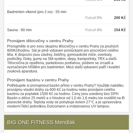
Badminton víkend (pro 2 os) - 55 min
Rabatt
5%
200 Kč
Sauna - 90 min
Rabatt
4%
154 Kč
Pronájem tělocvičny v centru Prahy
Pronajměte si pro svou skupinu tělocvičnu v centru Prahy za pouhých
800Kč/hodinu. Sál je plně vybaven pomůckami pro procvičení celého
těla. K dispozici jsou závěsy, žebřiny, gymnastické míče, overbaly,
podložky, činky, gumy na SM-systém, stepy, trampolínky, TRX a další.
Tělocvična je opatřena, parketovou podlahou, pódiem se zrcadli a
vyznačeným hřištěm pro badminton. Mezi další vybavení patří i kvalitní
zvuková aparatura.
Pronájem bazénu v centru Prahy
Potřebujete si pronajmout bazén přímo v centru Prahy? Využijte nabídku
pronájmu vlastní dráhy za 600 Kč za hodinu nebo pronájem celého
bazénu za poplatek 1500 Kč za hodinu. Ceny jsou uvedeny bez DPH.
Bazén o délce 25 metrů a o hloubce od 1,0 do 1,6 metru lze rozdělit na tři
plavecké dráhy. Teplota vody se pohybuje kolem 27°C a je upravována
moderní řídící jednotkou Dulcomann a instalovanou UV lampou.
BIG ONE FITNESS Mendlák