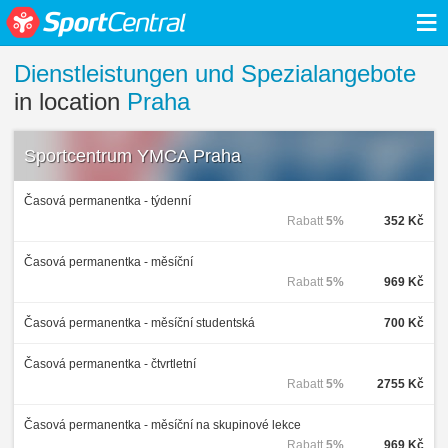
≡
Dienstleistungen und Spezialangebote
in location
Praha
Sportcentrum YMCA Praha
Časová permanentka - týdenní
Rabatt
5%
352 Kč
Časová permanentka - měsíční
Rabatt
5%
969 Kč
Časová permanentka - měsíční studentská
700 Kč
Časová permanentka - čtvrtletní
Rabatt
5%
2755 Kč
Časová permanentka - měsíční na skupinové lekce
Rabatt
5%
969 Kč