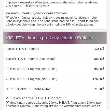
http://www.expreska.cz/fitness-expreska-praha-jarov nebo na telefonu
730 570 527. Těšíme se na Vás!
Za novou členku týden cvičení zdarma!
Přiveďte k nám kamarádku, kolegyni, sestru, maminku, dceru a nebo
kohokoliv jiného a pokud se i ona stane naší členkou, obdržíte od nás
dárek v podobě týdenního cvičení v hodnotě 390 Kč zcela zdarma.
VIOLETA - fitness pro ženy -Hradec Králové
1 lekce H.E.A.T. Program
135 Kč
5 lekcí H.E.A.T. Program (plat. 45 dní)
500 Kč
10 lekcí H.E.A.T. Program (plat. 60 dní)
950 Kč
20 lekcí H.E.A.T. Program (plat. 90 dní)
1780 Kč
H.E.A.T. 3 lekce PERMANENTKA
210 Kč
2+1 lekce zdarma H.E.A.T. Program
Přijdete k nám poprvé a koupíte 2 lekce H.E.A.T. Programu a 1 lekci pak
dostanete zdarma. Nutné zaregistrování na www.heathradeckralove.cz