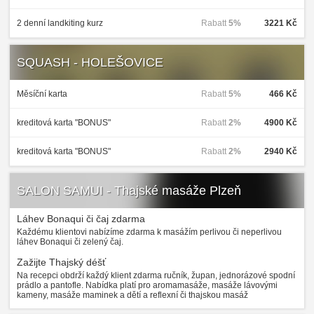
2 denní landkiting kurz
Rabatt
5%
3221 Kč
SQUASH - HOLEŠOVICE
Měsíční karta
Rabatt
5%
466 Kč
kreditová karta "BONUS"
Rabatt
2%
4900 Kč
kreditová karta "BONUS"
Rabatt
2%
2940 Kč
SALON SAMUI - Thajské masáže Plzeň
Láhev Bonaqui či čaj zdarma
Každému klientovi nabízíme zdarma k masážím perlivou či neperlivou
láhev Bonaqui či zelený čaj.
Zažijte Thajský déšť
Na recepci obdrží každý klient zdarma ručník, župan, jednorázové spodní
prádlo a pantofle. Nabídka platí pro aromamasáže, masáže lávovými
kameny, masáže maminek a dětí a reflexní či thajskou masáž