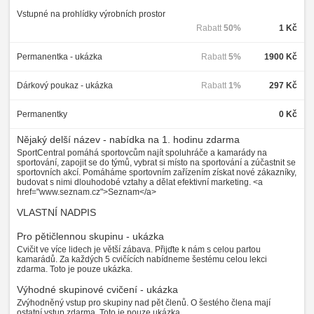
Vstupné na prohlídky výrobních prostor
Rabatt
50%
1 Kč
Permanentka - ukázka
Rabatt
5%
1900 Kč
Dárkový poukaz - ukázka
Rabatt
1%
297 Kč
Permanentky
0 Kč
Nějaký delší název - nabídka na 1. hodinu zdarma
SportCentral pomáhá sportovcům najít spoluhráče a kamarády na
sportování, zapojit se do týmů, vybrat si místo na sportování a zúčastnit se
sportovních akcí. Pomáháme sportovním zařízením získat nové zákazníky,
budovat s nimi dlouhodobé vztahy a dělat efektivní marketing. <a
href="www.seznam.cz">Seznam</a>
VLASTNÍ NADPIS
Pro pětičlennou skupinu - ukázka
Cvičit ve více lidech je větší zábava. Přijďte k nám s celou partou
kamarádů. Za každých 5 cvičících nabídneme šestému celou lekci
zdarma. Toto je pouze ukázka.
Výhodné skupinové cvičení - ukázka
Zvýhodněný vstup pro skupiny nad pět členů. O šestého člena mají
ostatní vstup zdarma. Toto je pouze ukázka.