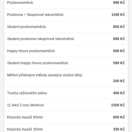
Posilovna/měsíc
990 Kč
Posilovna + Skupinové lekce/měsíc
1190 Kč
Student posilovna/měsíc
850 Kč
Student posilovna+skupinové lekce/měsíc
890 Kč
Happy Hours posilovna/měsíc
690 Kč
Student Happy Hours posilovna/měsíc
590 Kč
Měření přístrojem InBody (analýza složení těla)
200 Kč
Tvorba výživového plánu
400 Kč
11 lekcí Cross Workout
1500 Kč
Klasická masáž 60min
600 Kč
Klasická masáž 30min
350 Kč