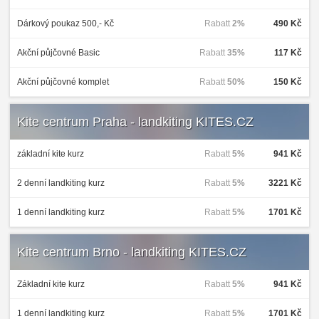
Dárkový poukaz 500,- Kč
Rabatt
2%
490 Kč
Akční půjčovné Basic
Rabatt
35%
117 Kč
Akční půjčovné komplet
Rabatt
50%
150 Kč
Kite centrum Praha - landkiting KITES.CZ
základní kite kurz
Rabatt
5%
941 Kč
2 denní landkiting kurz
Rabatt
5%
3221 Kč
1 denní landkiting kurz
Rabatt
5%
1701 Kč
Kite centrum Brno - landkiting KITES.CZ
Základní kite kurz
Rabatt
5%
941 Kč
1 denní landkiting kurz
Rabatt
5%
1701 Kč