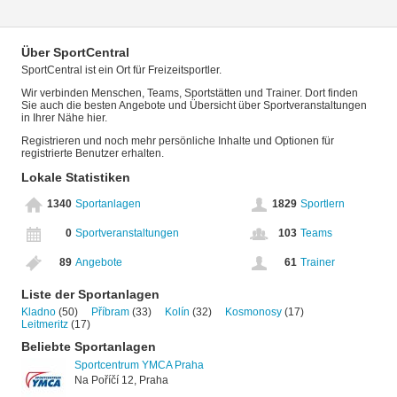
Über SportCentral
SportCentral ist ein Ort für Freizeitsportler.
Wir verbinden Menschen, Teams, Sportstätten und Trainer. Dort finden
Sie auch die besten Angebote und Übersicht über Sportveranstaltungen
in Ihrer Nähe hier.
Registrieren und noch mehr persönliche Inhalte und Optionen für
registrierte Benutzer erhalten.
Lokale Statistiken
1340
Sportanlagen
1829
Sportlern
0
Sportveranstaltungen
103
Teams
89
Angebote
61
Trainer
Liste der Sportanlagen
Kladno
(50)
Příbram
(33)
Kolín
(32)
Kosmonosy
(17)
Leitmeritz
(17)
Beliebte Sportanlagen
Sportcentrum YMCA Praha
Na Poříčí 12, Praha