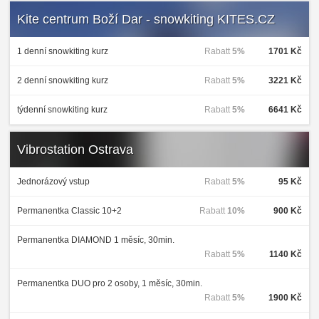
Kite centrum Boží Dar - snowkiting KITES.CZ
1 denní snowkiting kurz
Rabatt
5%
1701 Kč
2 denní snowkiting kurz
Rabatt
5%
3221 Kč
týdenní snowkiting kurz
Rabatt
5%
6641 Kč
Vibrostation Ostrava
Jednorázový vstup
Rabatt
5%
95 Kč
Permanentka Classic 10+2
Rabatt
10%
900 Kč
Permanentka DIAMOND 1 měsíc, 30min.
Rabatt
5%
1140 Kč
Permanentka DUO pro 2 osoby, 1 měsíc, 30min.
Rabatt
5%
1900 Kč