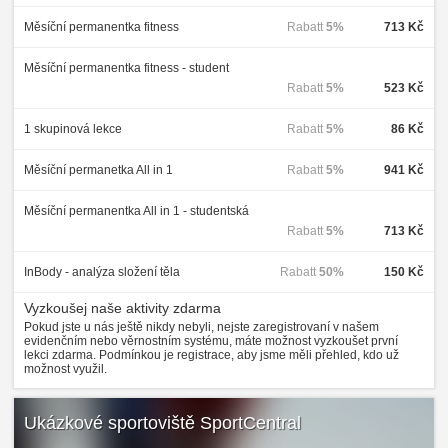
Měsíční permanentka fitness
Rabatt
5%
713 Kč
Měsíční permanentka fitness - student
Rabatt
5%
523 Kč
1 skupinová lekce
Rabatt
5%
86 Kč
Měsíční permanetka All in 1
Rabatt
5%
941 Kč
Měsíční permanentka All in 1 - studentská
Rabatt
5%
713 Kč
InBody - analýza složení těla
Rabatt
50%
150 Kč
Vyzkoušej naše aktivity zdarma
Pokud jste u nás ještě nikdy nebyli, nejste zaregistrovaní v našem
evidenčním nebo věrnostním systému, máte možnost vyzkoušet první
lekci zdarma. Podmínkou je registrace, aby jsme měli přehled, kdo už
možnost využil.
Ukázkové sportoviště SportCentral