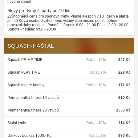
nového člena!
Slevy pro týmy či party od 10 lidí
Zvýhodněná cena pro sportovní týmy. Přijďte alespoň v 10 lidech a plaťte
jen 50 Kč za osobu. Zvýhodněné vstupy jsou možné pouze během
provozní doby recepce: Pondělí - čtvrtek: 8:00 - 21:00 Pátek: 8:00 - 20:00
Sobota - neděle: 9:00 - 20:00
SQUASH-HAŠTAL
Squash PRIME TIME
Rabatt
10%
347 Kč
Squash PLAY TIME
Rabatt
7%
228 Kč
Squash modré hodiny
Rabatt
10%
171 Kč
Permanentka fitness 10 vstupů
810 Kč
Permanentka fitness 20 vstupů
1530 Kč
Stolní tenis
Rabatt
40%
114 Kč
Dárkový poukaz 1000,- Kč
Rabatt
3%
970 Kč