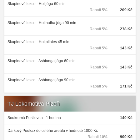
Skupinové lekce - Hot jóga 60 min.
Rabatt
5%
209 Kč
Skupinové lekce - Hot hatha jóga 90 min.
Rabatt
5%
238 Kč
Skupinové lekce - Hot pilates 45 min.
Rabatt
5%
143 Kč
Skupinové lekce - Ashtanga jóga 60 min.
Rabatt
5%
143 Kč
Skupinové lekce - Ashtanga jóga 90 min.
Rabatt
5%
171 Kč
TJ Lokomotiva Plzeň
Soukromá Posilovna - 1 hodina
140 Kč
Dárkový Poukaz do celého areálu v hodnotě 1000 Kč
Rabatt
10%
900 Kč