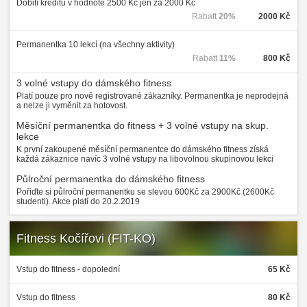
Dobití kreditu v hodnotě 2500 Kč jen za 2000 Kč
Rabatt
20%
2000 Kč
Permanentka 10 lekcí (na všechny aktivity)
Rabatt
11%
800 Kč
3 volné vstupy do dámského fitness
Platí pouze pro nově registrované zákazníky. Permanentka je neprodejná
a nelze ji vyměnit za hotovost.
Měsíční permanentka do fitness + 3 volné vstupy na skup.
lekce
K první zakoupené měsíční permanentce do dámského fitness získá
každá zákaznice navíc 3 volné vstupy na libovolnou skupinovou lekci
Půlroční permanentka do dámského fitness
Pořiďte si půlroční permanentku se slevou 600Kč za 2900Kč (2600Kč
studenti). Akce platí do 20.2.2019
Fitness Kočířovi (FIT-KO)
Vstup do fitness - dopolední
65 Kč
Vstup do fitness
80 Kč