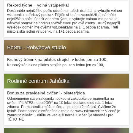
Rekord týdne = volná vstupenka!
Dosáhněte nejnižšího počtu úderů na našich drahách a vyhrajte volnou
vstupenku a dárkový poukaz. Přijďte si k nám zasoutěžit, dosáhněte
nejnižšího počtu úderů v daném týdnu a vyhrajte volnou vstupenku a
dárkový poukaz na hodinu s vizážistkou pro dvě osoby. Druhý nejlepší
výsledek odměníme dvěma vstupenkami na 1+1 osoba zdarma. Třetí
místo získá jednu vstupenku na 1+1 osoba zdarma.
PoStu - Pohybové studio
Kruhový trénink na pilates strojích v lednu jen za 100,-
Kruhový trénink na pilates strojích pouze v lednu jen za 100,-
Rodinné centrum Jahůdka
Bonus za pravidelné cvičení - pilates/jóga
Odměňujeme stálé zákazníky: pokud si zakoupíte permanentku na
cvičení PILATES nebo JÓGY na 10 lekcí, dostanete od nás 1 lekci
zdarma. Permanentku můžete čerpat po dobu 2 měsíců. Cvičíme 2x
týdně. Podrobnosti o cvičení naleznete na www.rskrouzek.cz V ceně je
zahrnuto hlídání 1 dítěte ve vedlejší herně! Cvičení je vhodné i pro
TĚHOTNÉ