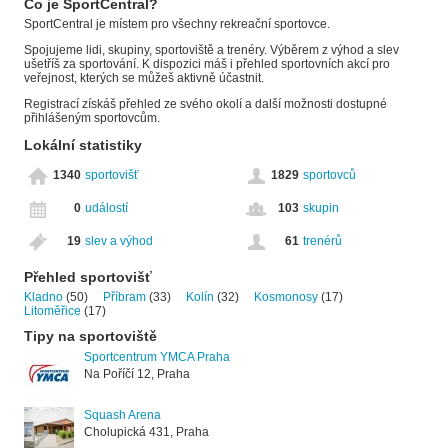
Co je SportCentral?
SportCentral je místem pro všechny rekreační sportovce.
Spojujeme lidi, skupiny, sportoviště a trenéry. Výběrem z výhod a slev
ušetříš za sportování. K dispozici máš i přehled sportovních akcí pro
veřejnost, kterých se můžeš aktivně účastnit.
Registrací získáš přehled ze svého okolí a další možnosti dostupné
přihlášeným sportovcům.
Lokální statistiky
1340
sportovišť
1829
sportovců
0
událostí
103
skupin
19
slev a výhod
61
trenérů
Přehled sportovišť
Kladno
(50)
Příbram
(33)
Kolín
(32)
Kosmonosy
(17)
Litoměřice
(17)
Tipy na sportoviště
Sportcentrum YMCA Praha
Na Poříčí 12, Praha
Squash Arena
Cholupická 431, Praha