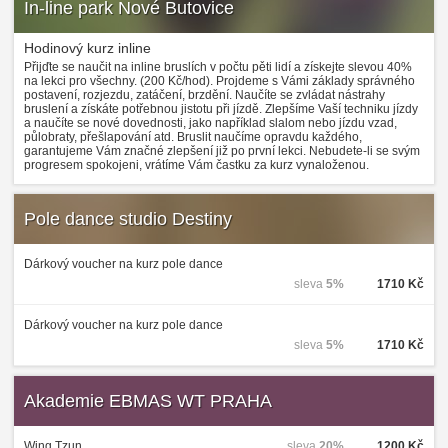
In-line park Nové Butovice
Hodinový kurz inline
Přijďte se naučit na inline bruslích v počtu pěti lidí a získejte slevou 40%
na lekci pro všechny. (200 Kč/hod). Projdeme s Vámi základy správného
postavení, rozjezdu, zatáčení, brzdění. Naučíte se zvládat nástrahy
bruslení a získáte potřebnou jistotu při jízdě. Zlepšíme Vaší techniku jízdy
a naučíte se nové dovednosti, jako například slalom nebo jízdu vzad,
půlobraty, přešlapování atd. Bruslit naučíme opravdu každého,
garantujeme Vám značné zlepšení již po první lekci. Nebudete-li se svým
progresem spokojeni, vrátíme Vám častku za kurz vynaloženou.
Pole dance studio Destiny
Dárkový voucher na kurz pole dance
sleva
5%
1710 Kč
Dárkový voucher na kurz pole dance
sleva
5%
1710 Kč
Akademie EBMAS WT PRAHA
Wing Tzun
sleva
20%
1200 Kč