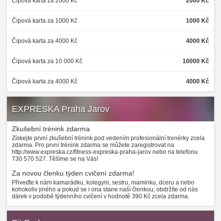
Čipová karta za 2000 Kč
2000 Kč
Čipová karta za 1000 Kč
1000 Kč
Čipová karta za 4000 Kč
4000 Kč
Čipová karta za 10 000 Kč
10000 Kč
Čipová karta za 4000 Kč
4000 Kč
EXPRESKA Praha Jarov
Zkušební trénink zdarma
Získejte první zkušební trénink pod vedením profesionální trenérky zcela
zdarma. Pro první trénink zdarma se můžete zaregistrovat na
http://www.expreska.cz/fitness-expreska-praha-jarov nebo na telefonu
730 570 527. Těšíme se na Vás!
Za novou členku týden cvičení zdarma!
Přiveďte k nám kamarádku, kolegyni, sestru, maminku, dceru a nebo
kohokoliv jiného a pokud se i ona stane naší členkou, obdržíte od nás
dárek v podobě týdenního cvičení v hodnotě 390 Kč zcela zdarma.