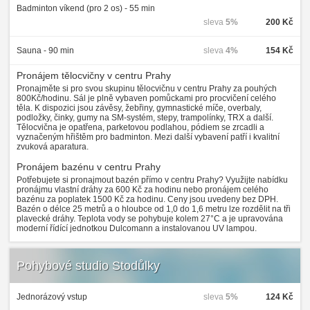
Badminton víkend (pro 2 os) - 55 min
sleva
5%
200 Kč
Sauna - 90 min
sleva
4%
154 Kč
Pronájem tělocvičny v centru Prahy
Pronajměte si pro svou skupinu tělocvičnu v centru Prahy za pouhých
800Kč/hodinu. Sál je plně vybaven pomůckami pro procvičení celého
těla. K dispozici jsou závěsy, žebřiny, gymnastické míče, overbaly,
podložky, činky, gumy na SM-systém, stepy, trampolínky, TRX a další.
Tělocvična je opatřena, parketovou podlahou, pódiem se zrcadli a
vyznačeným hřištěm pro badminton. Mezi další vybavení patří i kvalitní
zvuková aparatura.
Pronájem bazénu v centru Prahy
Potřebujete si pronajmout bazén přímo v centru Prahy? Využijte nabídku
pronájmu vlastní dráhy za 600 Kč za hodinu nebo pronájem celého
bazénu za poplatek 1500 Kč za hodinu. Ceny jsou uvedeny bez DPH.
Bazén o délce 25 metrů a o hloubce od 1,0 do 1,6 metru lze rozdělit na tři
plavecké dráhy. Teplota vody se pohybuje kolem 27°C a je upravována
moderní řídící jednotkou Dulcomann a instalovanou UV lampou.
Pohybové studio Stodůlky
Jednorázový vstup
sleva
5%
124 Kč