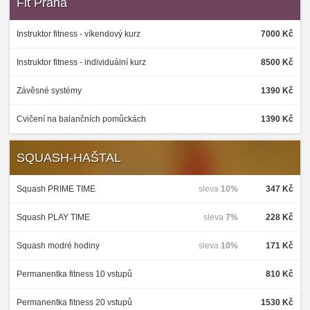
Fit Praha
Instruktor fitness - víkendový kurz
7000 Kč
Instruktor fitness - individuální kurz
8500 Kč
Závěsné systémy
1390 Kč
Cvičení na balančních pomůckách
1390 Kč
SQUASH-HAŠTAL
Squash PRIME TIME
sleva
10%
347 Kč
Squash PLAY TIME
sleva
7%
228 Kč
Squash modré hodiny
sleva
10%
171 Kč
Permanentka fitness 10 vstupů
810 Kč
Permanentka fitness 20 vstupů
1530 Kč