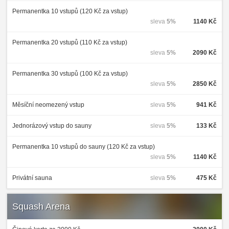
Permanentka 10 vstupů (120 Kč za vstup)
sleva
5%
1140 Kč
Permanentka 20 vstupů (110 Kč za vstup)
sleva
5%
2090 Kč
Permanentka 30 vstupů (100 Kč za vstup)
sleva
5%
2850 Kč
Měsíční neomezený vstup
sleva
5%
941 Kč
Jednorázový vstup do sauny
sleva
5%
133 Kč
Permanentka 10 vstupů do sauny (120 Kč za vstup)
sleva
5%
1140 Kč
Privátní sauna
sleva
5%
475 Kč
Squash Arena