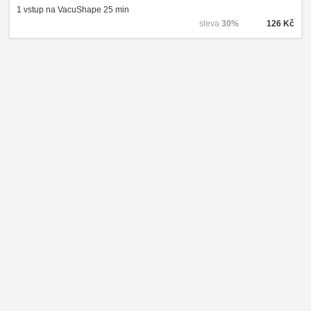
1 vstup na VacuShape 25 min
sleva
30%
126 Kč