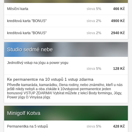
Měsíční karta
sleva
5%
466 Kč
kreditová karta "BONUS"
sleva
2%
4900 Kč
kreditová karta "BONUS"
sleva
2%
2940 Kč
Studio sedmé nebe
Jednotlivý vstup na jógu a power yogu
sleva
5%
128 Kč
Ke permanentce na 10 vstupů 1 vstup zdarma
Přiveďte kamaráda, kamarádku, člena rodiny, nebo známého, kteří u nás
ještě nikdy nebyli a oba získáte k 10vstupové permanentce jeden
bonusový VSTUP ZDARMA! Vybírat můžete z lekcí Body formingu, Jógy,
Power jógy či Vinyása jógy.
Minigolf Kotva
Permanentka na 5 vstupů
sleva
5%
428 Kč