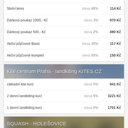
Stolní tenis
sleva
40%
114 Kč
Dárkový poukaz 1000,- Kč
sleva
3%
970 Kč
Dárkový poukaz 500,- Kč
sleva
2%
490 Kč
Akční půjčovné Basic
sleva
35%
117 Kč
Akční půjčovné komplet
sleva
50%
150 Kč
Kite centrum Praha - landkiting KITES.CZ
základní kite kurz
sleva
5%
941 Kč
2 denní landkiting kurz
sleva
5%
3221 Kč
1 denní landkiting kurz
sleva
5%
1701 Kč
SQUASH - HOLEŠOVICE