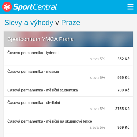
≡
Slevy a výhody
v
Praze
Sportcentrum YMCA Praha
Časová permanentka - týdenní
sleva
5%
352 Kč
Časová permanentka - měsíční
sleva
5%
969 Kč
Časová permanentka - měsíční studentská
700 Kč
Časová permanentka - čtvrtletní
sleva
5%
2755 Kč
Časová permanentka - měsíční na skupinové lekce
sleva
5%
969 Kč