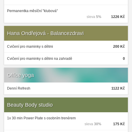
Permanentka měsíční "klubová"
sleva
5%
1226 Kč
Hana Ondřejová - Balancezdravi
Cvičení pro maminky s dětmi
200 Kč
Cvičení pro maminky s dětmi na zahradě
0
Office yoga
Denní Refresh
1122 Kč
Beauty Body studio
1x 30 min Power Plate s osobním trenérem
sleva
30%
175 Kč