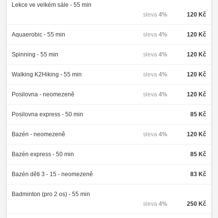
Lekce ve velkém sále - 55 min
sleva
4%
120 Kč
Aquaerobic - 55 min
sleva
4%
120 Kč
Spinning - 55 min
sleva
4%
120 Kč
Walking K2Hiking - 55 min
sleva
4%
120 Kč
Posilovna - neomezeně
sleva
4%
120 Kč
Posilovna express - 50 min
85 Kč
Bazén - neomezeně
sleva
4%
120 Kč
Bazén express - 50 min
85 Kč
Bazén děti 3 - 15 - neomezeně
83 Kč
Badminton (pro 2 os) - 55 min
sleva
4%
250 Kč