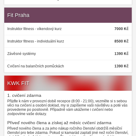
Fit Praha
Instruktor fitness - víkendový kurz
7000 Kč
Instruktor fitness - individuální kurz
8500 Kč
Závěsné systémy
1390 Kč
Cvičení na balančních pomůckách
1390 Kč
KWK FIT
1. cvičení zdarma
Přijďte k nám v provozní době recepce (8:00 - 21:00), vezměte si s sebou
věci na cvičení a osobní doklad, my si zapíšeme vaši návštěvu a poté vás
provedeme po posilovně. Případně vám ukážeme i cvičení nebo
zodpovíme vaše dotazy.
Přiveď nového člena a získej až měsíc cvičení zdarma
Přiveď nového člena a za jeho nákup ročního členství obdržíš měsíční
členství pro tebe zdarma. Pokud si kamarád zaplatí jiné než roční členství,