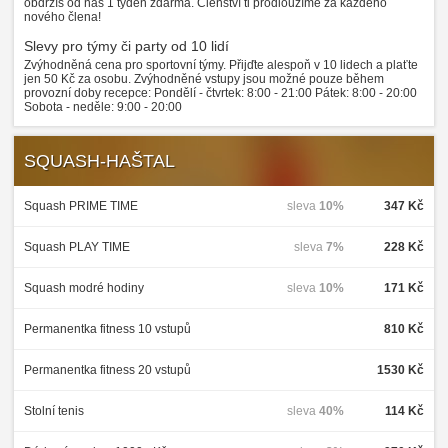
obdržíš od nás 1 týden zdarma. Členství ti prodloužíme za každého
nového člena!
Slevy pro týmy či party od 10 lidí
Zvýhodněná cena pro sportovní týmy. Přijďte alespoň v 10 lidech a plaťte
jen 50 Kč za osobu. Zvýhodněné vstupy jsou možné pouze během
provozní doby recepce: Pondělí - čtvrtek: 8:00 - 21:00 Pátek: 8:00 - 20:00
Sobota - neděle: 9:00 - 20:00
SQUASH-HAŠTAL
Squash PRIME TIME
sleva
10%
347 Kč
Squash PLAY TIME
sleva
7%
228 Kč
Squash modré hodiny
sleva
10%
171 Kč
Permanentka fitness 10 vstupů
810 Kč
Permanentka fitness 20 vstupů
1530 Kč
Stolní tenis
sleva
40%
114 Kč