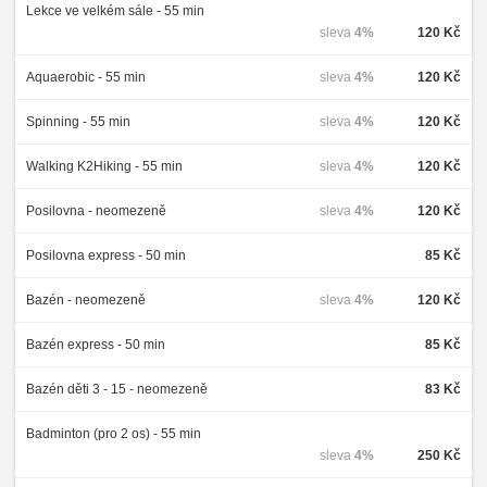
Lekce ve velkém sále - 55 min
sleva
4%
120 Kč
Aquaerobic - 55 min
sleva
4%
120 Kč
Spinning - 55 min
sleva
4%
120 Kč
Walking K2Hiking - 55 min
sleva
4%
120 Kč
Posilovna - neomezeně
sleva
4%
120 Kč
Posilovna express - 50 min
85 Kč
Bazén - neomezeně
sleva
4%
120 Kč
Bazén express - 50 min
85 Kč
Bazén děti 3 - 15 - neomezeně
83 Kč
Badminton (pro 2 os) - 55 min
sleva
4%
250 Kč