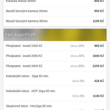
Klasická masáž 90min
800 Kč
Masáž lávovými kameny 60min
950 Kč
Masáž lávovými kameny 90min
1100 Kč
Hot Joga Plzeň
Předplatné - kredit 1000 Kč
sleva
10%
900 Kč
Předplatné - kredit 2000 Kč
sleva
20%
1600 Kč
Předplatné - kredit 3000 Kč
sleva
25%
2250 Kč
Individuální lekce - Jóga 60 min.
sleva
5%
428 Kč
Individuální lekce - HOT Jóga 60 min.
sleva
5%
1140 Kč
Skupinové lekce - Hot jóga 60 min.