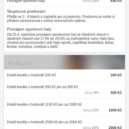
Pronájem sportovní haly
sleva
20%
640 Kč
Skupinové posilování
Přijďte ve 2 - 8 lidech a zaplaťte jen za jednoho. Posilovnu je nutné si
předem zarezervovat v online rezervačním sytému.
Pronájem sportovní haly
Od 25.4. nabízíme pronájem sportovních hal ve všedních dnech v
ideálních časech (od 17:00 do 20:00) za zvýhodněné ceny. Haly jsou
vhodné pro provozování celé řady sportů, například basketbal, futsal,
florbal, nohejbal, volejbal a další.
Profitsport
Dobití kreditu v hodnotě 200 Kč
200 Kč
Dobití kreditu v hodnotě 550 Kč jen za 500 Kč
sleva
9%
500 Kč
Dobití kreditu v hodnotě 1150 Kč jen za 1000 Kč
sleva
13%
1000 Kč
Dobití kreditu v hodnotě 2500 Kč jen za 2000 Kč
sleva
20%
2000 Kč