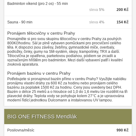
Badminton víkend (pro 2 os) - 55 min
sleva
5%
200 Kč
Sauna - 90 min
sleva
4%
154 Kč
Pronájem tělocvičny v centru Prahy
Pronajměte si pro svou skupinu tělocvičnu v centru Prahy za pouhých
800Kč/hodinu. Sál je plně vybaven pomůckami pro procvičení celého
těla. K dispozici jsou závěsy, žebřiny, gymnastické míče, overbaly,
podložky, činky, gumy na SM-systém, stepy, trampolínky, TRX a další.
Tělocvična je opatřena, parketovou podlahou, pódiem se zrcadli a
vyznačeným hřištěm pro badminton. Mezi další vybavení patří i kvalitní
zvuková aparatura.
Pronájem bazénu v centru Prahy
Potřebujete si pronajmout bazén přímo v centru Prahy? Využijte nabídku
pronájmu vlastní dráhy za 600 Kč za hodinu nebo pronájem celého
bazénu za poplatek 1500 Kč za hodinu. Ceny jsou uvedeny bez DPH.
Bazén o délce 25 metrů a o hloubce od 1,0 do 1,6 metru lze rozdělit na tři
plavecké dráhy. Teplota vody se pohybuje kolem 27°C a je upravována
moderní řídící jednotkou Dulcomann a instalovanou UV lampou.
BIG ONE FITNESS Mendlák
Posilovna/měsíc
990 Kč