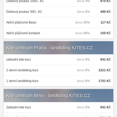
Dárkový poukaz 1000,- Kč
sleva
3%
970 Kč
Dárkový poukaz 500,- Kč
sleva
2%
490 Kč
Akční půjčovné Basic
sleva
35%
117 Kč
Akční půjčovné komplet
sleva
50%
150 Kč
Kite centrum Praha - landkiting KITES.CZ
základní kite kurz
sleva
5%
941 Kč
2 denní landkiting kurz
sleva
5%
3221 Kč
1 denní landkiting kurz
sleva
5%
1701 Kč
Kite centrum Brno - landkiting KITES.CZ
Základní kite kurz
sleva
5%
941 Kč