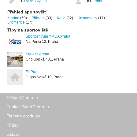
19
slev a výhod
61
trenérů
Přehled sportovišť
Kladno
(50)
Příbram
(33)
Kolín
(32)
Kosmonosy
(17)
Litoměřice
(17)
Tipy na sportoviště
Sportcentrum YMCA Praha
Na Poříčí 12, Praha
Squash Arena
Cholupická 431, Praha
Fit Praha
Jugoslávská 10, Praha
O SportCentralu
Funkce SportCentralu
Placené produkty
Přidat
Ostatní