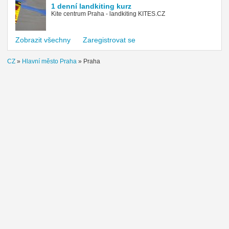
1 denní landkiting kurz
Kite centrum Praha - landkiting KITES.CZ
Zobrazit všechny
Zaregistrovat se
CZ
»
Hlavní město Praha
»
Praha