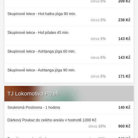
sleva
5%
209 Kč
Skupinové lekce - Hot hatha jóga 90 min.
sleva
5%
238 Kč
Skupinové lekce - Hot pilates 45 min.
sleva
5%
143 Kč
Skupinové lekce - Ashtanga jóga 60 min.
sleva
5%
143 Kč
Skupinové lekce - Ashtanga jóga 90 min.
sleva
5%
171 Kč
TJ Lokomotiva Plzeň
Soukromá Posilovna - 1 hodina
140 Kč
Dárkový Poukaz do celého areálu v hodnotě 1000 Kč
sleva
10%
900 Kč