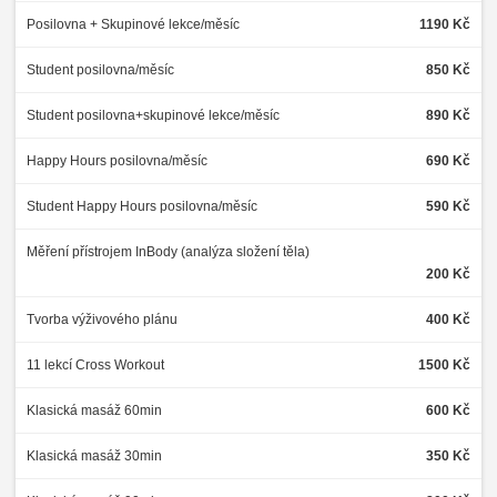
Posilovna + Skupinové lekce/měsíc
1190 Kč
Student posilovna/měsíc
850 Kč
Student posilovna+skupinové lekce/měsíc
890 Kč
Happy Hours posilovna/měsíc
690 Kč
Student Happy Hours posilovna/měsíc
590 Kč
Měření přístrojem InBody (analýza složení těla)
200 Kč
Tvorba výživového plánu
400 Kč
11 lekcí Cross Workout
1500 Kč
Klasická masáž 60min
600 Kč
Klasická masáž 30min
350 Kč