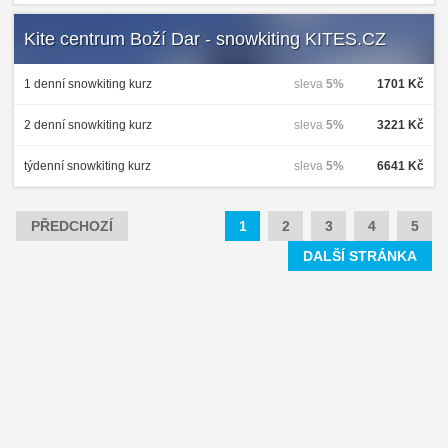
Kite centrum Boží Dar - snowkiting KITES.CZ
1 denní snowkiting kurz
sleva
5%
1701 Kč
2 denní snowkiting kurz
sleva
5%
3221 Kč
týdenní snowkiting kurz
sleva
5%
6641 Kč
PŘEDCHOZÍ
1
2
3
4
5
DALŠÍ STRÁNKA