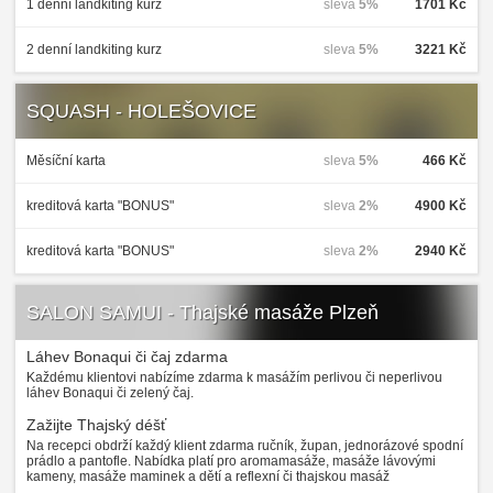
1 denní landkiting kurz
sleva
5%
1701 Kč
2 denní landkiting kurz
sleva
5%
3221 Kč
SQUASH - HOLEŠOVICE
Měsíční karta
sleva
5%
466 Kč
kreditová karta "BONUS"
sleva
2%
4900 Kč
kreditová karta "BONUS"
sleva
2%
2940 Kč
SALON SAMUI - Thajské masáže Plzeň
Láhev Bonaqui či čaj zdarma
Každému klientovi nabízíme zdarma k masážím perlivou či neperlivou
láhev Bonaqui či zelený čaj.
Zažijte Thajský déšť
Na recepci obdrží každý klient zdarma ručník, župan, jednorázové spodní
prádlo a pantofle. Nabídka platí pro aromamasáže, masáže lávovými
kameny, masáže maminek a dětí a reflexní či thajskou masáž