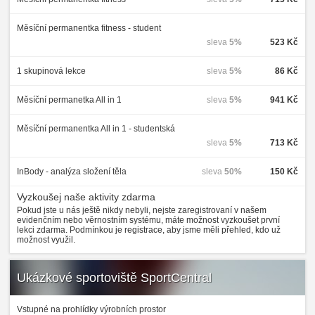
Měsíční permanentka fitness - student
sleva
5%
523 Kč
1 skupinová lekce
sleva
5%
86 Kč
Měsíční permanetka All in 1
sleva
5%
941 Kč
Měsíční permanentka All in 1 - studentská
sleva
5%
713 Kč
InBody - analýza složení těla
sleva
50%
150 Kč
Vyzkoušej naše aktivity zdarma
Pokud jste u nás ještě nikdy nebyli, nejste zaregistrovaní v našem
evidenčním nebo věrnostním systému, máte možnost vyzkoušet první
lekci zdarma. Podmínkou je registrace, aby jsme měli přehled, kdo už
možnost využil.
Ukázkové sportoviště SportCentral
Vstupné na prohlídky výrobních prostor