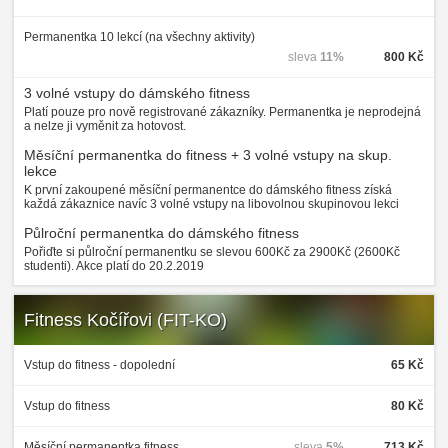
Permanentka 10 lekcí (na všechny aktivity)
sleva
11%
800 Kč
3 volné vstupy do dámského fitness
Platí pouze pro nově registrované zákazníky. Permanentka je neprodejná
a nelze ji vyměnit za hotovost.
Měsíční permanentka do fitness + 3 volné vstupy na skup.
lekce
K první zakoupené měsíční permanentce do dámského fitness získá
každá zákaznice navíc 3 volné vstupy na libovolnou skupinovou lekci
Půlroční permanentka do dámského fitness
Pořiďte si půlroční permanentku se slevou 600Kč za 2900Kč (2600Kč
studenti). Akce platí do 20.2.2019
Fitness Kočířovi (FIT-KO)
Vstup do fitness - dopolední
65 Kč
Vstup do fitness
80 Kč
Měsíční permanentka fitness
sleva
5%
713 Kč