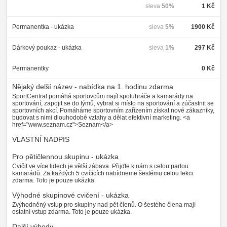
sleva
50%
1 Kč
Permanentka - ukázka
sleva
5%
1900 Kč
Dárkový poukaz - ukázka
sleva
1%
297 Kč
Permanentky
0 Kč
Nějaký delší název - nabídka na 1. hodinu zdarma
SportCentral pomáhá sportovcům najít spoluhráče a kamarády na
sportování, zapojit se do týmů, vybrat si místo na sportování a zúčastnit se
sportovních akcí. Pomáháme sportovním zařízením získat nové zákazníky,
budovat s nimi dlouhodobé vztahy a dělat efektivní marketing. <a
href="www.seznam.cz">Seznam</a>
VLASTNÍ NADPIS
Pro pětičlennou skupinu - ukázka
Cvičit ve více lidech je větší zábava. Přijďte k nám s celou partou
kamarádů. Za každých 5 cvičících nabídneme šestému celou lekci
zdarma. Toto je pouze ukázka.
Výhodné skupinové cvičení - ukázka
Zvýhodněný vstup pro skupiny nad pět členů. O šestého člena mají
ostatní vstup zdarma. Toto je pouze ukázka.
Další výhody