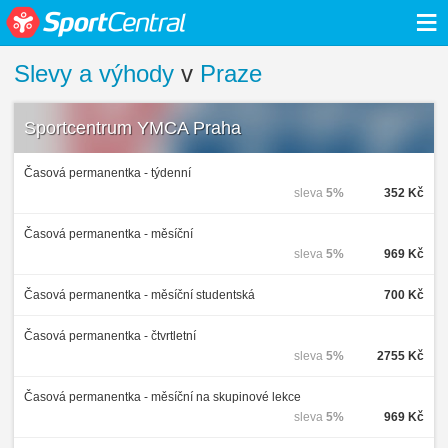
≡
Slevy a výhody
v
Praze
Sportcentrum YMCA Praha
Časová permanentka - týdenní
sleva
5%
352 Kč
Časová permanentka - měsíční
sleva
5%
969 Kč
Časová permanentka - měsíční studentská
700 Kč
Časová permanentka - čtvrtletní
sleva
5%
2755 Kč
Časová permanentka - měsíční na skupinové lekce
sleva
5%
969 Kč