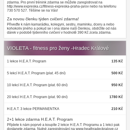
zdarma. Pro první trénink zdarma se můžete zaregistrovat na
http://www.expreska.cz/fitness-expreska-praha-jarov nebo na telefonu
730 570 527. Těšíme se na Vás!
Za novou členku týden cvičení zdarma!
Přiveďte k nám kamarádku, kolegyni, sestru, maminku, dceru a nebo
kohokoliv jiného a pokud se i ona stane naší členkou, obdržíte od nás
dárek v podobě týdenního cvičení v hodnotě 390 Kč zcela zdarma.
VIOLETA - fitness pro ženy -Hradec Králové
1 lekce H.E.A.T. Program
135 Kč
5 lekcí H.E.A.T. Program (plat. 45 dní)
500 Kč
10 lekcí H.E.A.T. Program (plat. 60 dní)
950 Kč
20 lekcí H.E.A.T. Program (plat. 90 dní)
1780 Kč
H.E.A.T. 3 lekce PERMANENTKA
210 Kč
2+1 lekce zdarma H.E.A.T. Program
Přijdete k nám poprvé a koupíte 2 lekce H.E.A.T. Programu a 1 lekci pak
dostanete zdarma. Nutné zaregistrování na www.heathradeckralove.cz