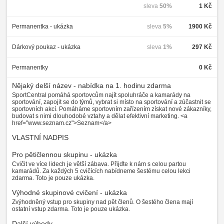
sleva
50%
1 Kč
Permanentka - ukázka
sleva
5%
1900 Kč
Dárkový poukaz - ukázka
sleva
1%
297 Kč
Permanentky
0 Kč
Nějaký delší název - nabídka na 1. hodinu zdarma
SportCentral pomáhá sportovcům najít spoluhráče a kamarády na
sportování, zapojit se do týmů, vybrat si místo na sportování a zúčastnit se
sportovních akcí. Pomáháme sportovním zařízením získat nové zákazníky,
budovat s nimi dlouhodobé vztahy a dělat efektivní marketing. <a
href="www.seznam.cz">Seznam</a>
VLASTNÍ NADPIS
Pro pětičlennou skupinu - ukázka
Cvičit ve více lidech je větší zábava. Přijďte k nám s celou partou
kamarádů. Za každých 5 cvičících nabídneme šestému celou lekci
zdarma. Toto je pouze ukázka.
Výhodné skupinové cvičení - ukázka
Zvýhodněný vstup pro skupiny nad pět členů. O šestého člena mají
ostatní vstup zdarma. Toto je pouze ukázka.
Další výhody