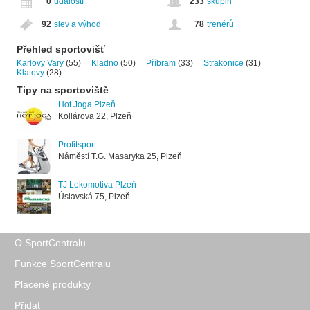
0
událostí
233
skupin
92
slev a výhod
78
trenérů
Přehled sportovišť
Karlovy Vary
(55)
Kladno
(50)
Příbram
(33)
Strakonice
(31)
Klatovy
(28)
Tipy na sportoviště
Hot Joga Plzeň
Kollárova 22, Plzeň
Profitsport
Náměstí T.G. Masaryka 25, Plzeň
TJ Lokomotiva Plzeň
Úslavská 75, Plzeň
O SportCentralu
Funkce SportCentralu
Placené produkty
Přidat