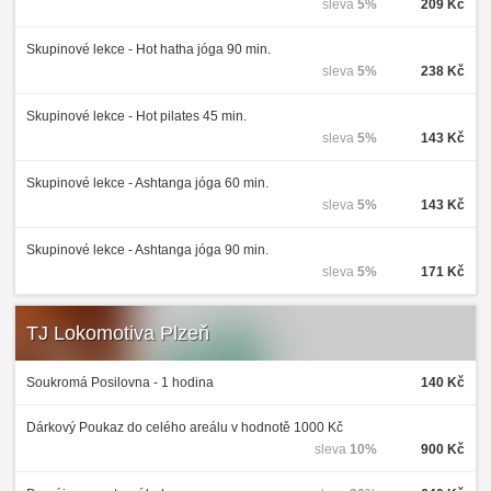
sleva
5%
209 Kč
Skupinové lekce - Hot hatha jóga 90 min.
sleva
5%
238 Kč
Skupinové lekce - Hot pilates 45 min.
sleva
5%
143 Kč
Skupinové lekce - Ashtanga jóga 60 min.
sleva
5%
143 Kč
Skupinové lekce - Ashtanga jóga 90 min.
sleva
5%
171 Kč
TJ Lokomotiva Plzeň
Soukromá Posilovna - 1 hodina
140 Kč
Dárkový Poukaz do celého areálu v hodnotě 1000 Kč
sleva
10%
900 Kč