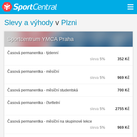
≡
Slevy a výhody
v
Plzni
Sportcentrum YMCA Praha
Časová permanentka - týdenní
sleva
5%
352 Kč
Časová permanentka - měsíční
sleva
5%
969 Kč
Časová permanentka - měsíční studentská
700 Kč
Časová permanentka - čtvrtletní
sleva
5%
2755 Kč
Časová permanentka - měsíční na skupinové lekce
sleva
5%
969 Kč