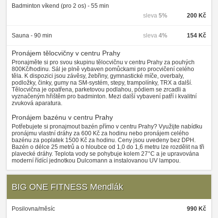
Badminton víkend (pro 2 os) - 55 min
sleva
5%
200 Kč
Sauna - 90 min
sleva
4%
154 Kč
Pronájem tělocvičny v centru Prahy
Pronajměte si pro svou skupinu tělocvičnu v centru Prahy za pouhých
800Kč/hodinu. Sál je plně vybaven pomůckami pro procvičení celého
těla. K dispozici jsou závěsy, žebřiny, gymnastické míče, overbaly,
podložky, činky, gumy na SM-systém, stepy, trampolínky, TRX a další.
Tělocvična je opatřena, parketovou podlahou, pódiem se zrcadli a
vyznačeným hřištěm pro badminton. Mezi další vybavení patří i kvalitní
zvuková aparatura.
Pronájem bazénu v centru Prahy
Potřebujete si pronajmout bazén přímo v centru Prahy? Využijte nabídku
pronájmu vlastní dráhy za 600 Kč za hodinu nebo pronájem celého
bazénu za poplatek 1500 Kč za hodinu. Ceny jsou uvedeny bez DPH.
Bazén o délce 25 metrů a o hloubce od 1,0 do 1,6 metru lze rozdělit na tři
plavecké dráhy. Teplota vody se pohybuje kolem 27°C a je upravována
moderní řídící jednotkou Dulcomann a instalovanou UV lampou.
BIG ONE FITNESS Mendlák
Posilovna/měsíc
990 Kč