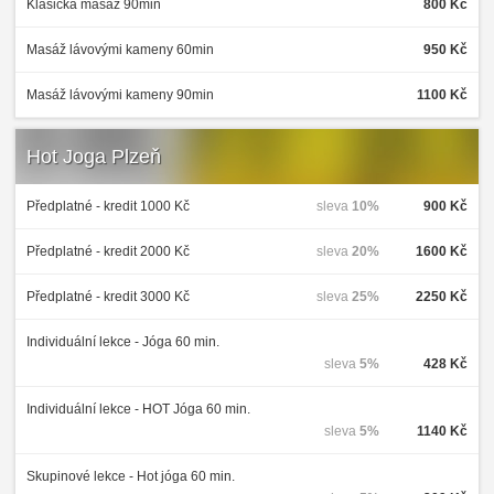
Klasická masáž 90min
800 Kč
Masáž lávovými kameny 60min
950 Kč
Masáž lávovými kameny 90min
1100 Kč
Hot Joga Plzeň
Předplatné - kredit 1000 Kč
sleva
10%
900 Kč
Předplatné - kredit 2000 Kč
sleva
20%
1600 Kč
Předplatné - kredit 3000 Kč
sleva
25%
2250 Kč
Individuální lekce - Jóga 60 min.
sleva
5%
428 Kč
Individuální lekce - HOT Jóga 60 min.
sleva
5%
1140 Kč
Skupinové lekce - Hot jóga 60 min.