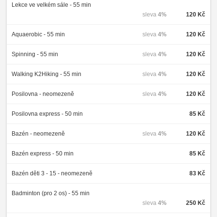
Lekce ve velkém sále - 55 min
sleva
4%
120 Kč
Aquaerobic - 55 min
sleva
4%
120 Kč
Spinning - 55 min
sleva
4%
120 Kč
Walking K2Hiking - 55 min
sleva
4%
120 Kč
Posilovna - neomezeně
sleva
4%
120 Kč
Posilovna express - 50 min
85 Kč
Bazén - neomezeně
sleva
4%
120 Kč
Bazén express - 50 min
85 Kč
Bazén děti 3 - 15 - neomezeně
83 Kč
Badminton (pro 2 os) - 55 min
sleva
4%
250 Kč