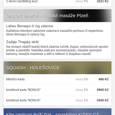
2 denní landkiting kurz
sleva
5%
3221 Kč
SALON SAMUI - Thajské masáže Plzeň
Láhev Bonaqui či čaj zdarma
Každému klientovi nabízíme zdarma k masážím perlivou či neperlivou
láhev Bonaqui či zelený čaj.
Zažijte Thajský déšť
Na recepci obdrží každý klient zdarma ručník, župan, jednorázové spodní
prádlo a pantofle. Nabídka platí pro aromamasáže, masáže lávovými
kameny, masáže maminek a dětí a reflexní či thajskou masáž
SQUASH - HOLEŠOVICE
Měsíční karta
sleva
5%
466 Kč
kreditová karta "BONUS"
sleva
2%
4900 Kč
kreditová karta "BONUS"
sleva
2%
2940 Kč
Kite centrum Boží Dar - snowkiting KITES.CZ