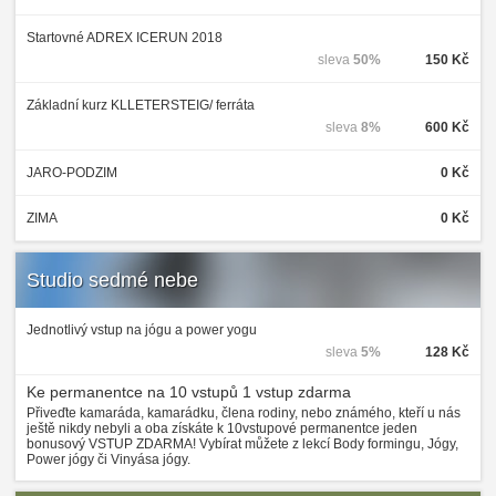
Startovné ADREX ICERUN 2018
sleva
50%
150 Kč
Základní kurz KLLETERSTEIG/ ferráta
sleva
8%
600 Kč
JARO-PODZIM
0 Kč
ZIMA
0 Kč
Studio sedmé nebe
Jednotlivý vstup na jógu a power yogu
sleva
5%
128 Kč
Ke permanentce na 10 vstupů 1 vstup zdarma
Přiveďte kamaráda, kamarádku, člena rodiny, nebo známého, kteří u nás
ještě nikdy nebyli a oba získáte k 10vstupové permanentce jeden
bonusový VSTUP ZDARMA! Vybírat můžete z lekcí Body formingu, Jógy,
Power jógy či Vinyása jógy.