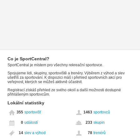
Co je SportCentral?
SportCentral je místem pro všechny rekreační sportovce.
Spojujeme lidi, skupiny, sportoviště a trenéry. Výběrem z výhod a slev
ušetříš za sportování. K dispozici máš i přehled sportovních akcí pro
veřejnost, kterých se můžeš aktivně účastnit.
Registrací získáš přehled ze svého okolí a další možnosti dostupné
přihlášeným sportovcům.
Lokální statistiky
355
sportovišť
1463
sportovců
0
událostí
233
skupin
14
slev a výhod
78
trenérů