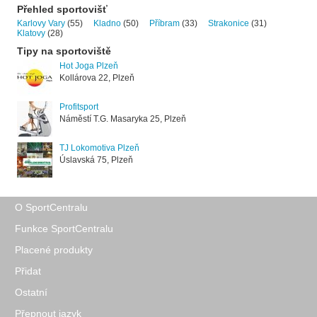
Přehled sportovišť
Karlovy Vary
(55)
Kladno
(50)
Příbram
(33)
Strakonice
(31)
Klatovy
(28)
Tipy na sportoviště
Hot Joga Plzeň
Kollárova 22, Plzeň
Profitsport
Náměstí T.G. Masaryka 25, Plzeň
TJ Lokomotiva Plzeň
Úslavská 75, Plzeň
O SportCentralu
Funkce SportCentralu
Placené produkty
Přidat
Ostatní
Přepnout jazyk