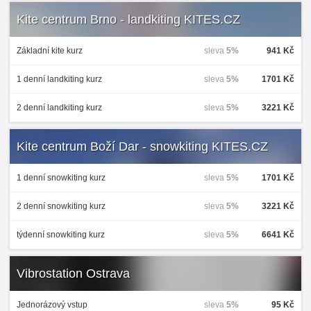
Kite centrum Brno - landkiting KITES.CZ
Základní kite kurz
sleva
5%
941 Kč
1 denní landkiting kurz
sleva
5%
1701 Kč
2 denní landkiting kurz
sleva
5%
3221 Kč
Kite centrum Boží Dar - snowkiting KITES.CZ
1 denní snowkiting kurz
sleva
5%
1701 Kč
2 denní snowkiting kurz
sleva
5%
3221 Kč
týdenní snowkiting kurz
sleva
5%
6641 Kč
Vibrostation Ostrava
Jednorázový vstup
sleva
5%
95 Kč