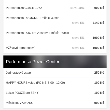
Permanentka Classic 10+2
sleva
10%
900 Kč
Permanentka DIAMOND 1 měsíc, 30min.
sleva
5%
1140 Kč
Permanentka DUO pro 2 osoby, 1 měsíc, 30min.
sleva
5%
1900 Kč
Výživové poradenství
sleva
5%
1900 Kč
Performance Power Center
Jednorázový vstup
250 Kč
HAPPY HOURS vstup (PO-NE: 8:00 - 12:00)
100 Kč
Lekce POUZE pro ŽENY
100 Kč
Měsíc bez ZÁVAZKU
990 Kč