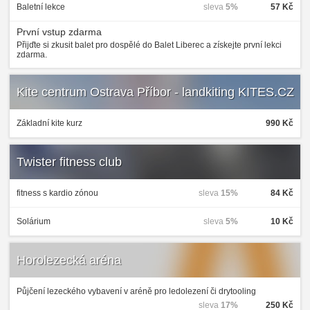
Baletní lekce
sleva
5%
57 Kč
První vstup zdarma
Přijďte si zkusit balet pro dospělé do Balet Liberec a získejte první lekci
zdarma.
Kite centrum Ostrava Příbor - landkiting KITES.CZ
Základní kite kurz
990 Kč
Twister fitness club
fitness s kardio zónou
sleva
15%
84 Kč
Solárium
sleva
5%
10 Kč
Horolezecká aréna
Půjčení lezeckého vybavení v aréně pro ledolezení či drytooling
sleva
17%
250 Kč