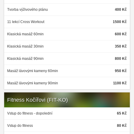
Tvorba výživového plánu
400 Kč
11 lekcí Cross Workout
1500 Kč
Klasická masáž 60min
600 Kč
Klasická masáž 30min
350 Kč
Klasická masáž 90min
800 Kč
Masáž lávovými kameny 60min
950 Kč
Masáž lávovými kameny 90min
1100 Kč
Fitness Kočířovi (FIT-KO)
Vstup do fitness - dopolední
65 Kč
Vstup do fitness
80 Kč