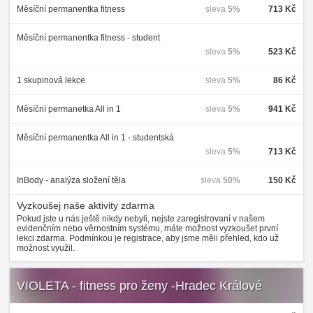
Měsíční permanentka fitness
sleva
5%
713 Kč
Měsíční permanentka fitness - student
sleva
5%
523 Kč
1 skupinová lekce
sleva
5%
86 Kč
Měsíční permanetka All in 1
sleva
5%
941 Kč
Měsíční permanentka All in 1 - studentská
sleva
5%
713 Kč
InBody - analýza složení těla
sleva
50%
150 Kč
Vyzkoušej naše aktivity zdarma
Pokud jste u nás ještě nikdy nebyli, nejste zaregistrovaní v našem
evidenčním nebo věrnostním systému, máte možnost vyzkoušet první
lekci zdarma. Podmínkou je registrace, aby jsme měli přehled, kdo už
možnost využil.
VIOLETA - fitness pro ženy -Hradec Králové