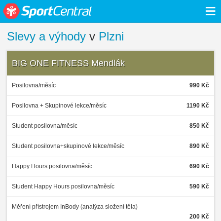
≡
Slevy a výhody
v
Plzni
BIG ONE FITNESS Mendlák
Posilovna/měsíc
990 Kč
Posilovna + Skupinové lekce/měsíc
1190 Kč
Student posilovna/měsíc
850 Kč
Student posilovna+skupinové lekce/měsíc
890 Kč
Happy Hours posilovna/měsíc
690 Kč
Student Happy Hours posilovna/měsíc
590 Kč
Měření přístrojem InBody (analýza složení těla)
200 Kč