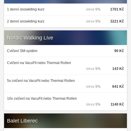
1 denní snowkiting kurz
sleva
5%
1701 Kč
2 denní snowkiting kurz
sleva
5%
3221 Kč
Nordic Walking Live
Cvičení SM-systém
90 Kč
Cvičení na VacuFit nebo Thermal Rollen
sleva
5%
143 Kč
5x cvičení na VacuFit nebo Thermal Rollen
sleva
5%
641 Kč
10x cvičení na VacuFit nebo Thermal Rollen
sleva
5%
1140 Kč
Balet Liberec