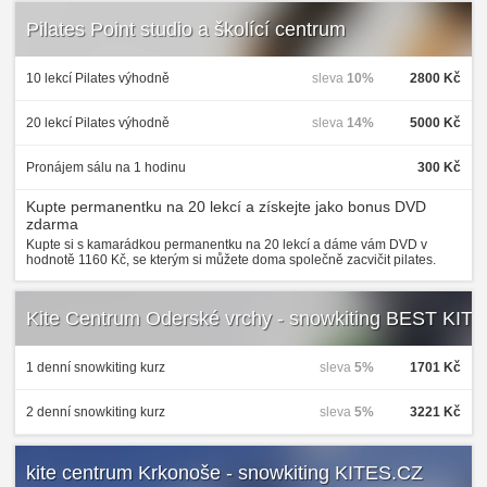
Pilates Point studio a školící centrum
10 lekcí Pilates výhodně
sleva
10%
2800 Kč
20 lekcí Pilates výhodně
sleva
14%
5000 Kč
Pronájem sálu na 1 hodinu
300 Kč
Kupte permanentku na 20 lekcí a získejte jako bonus DVD
zdarma
Kupte si s kamarádkou permanentku na 20 lekcí a dáme vám DVD v
hodnotě 1160 Kč, se kterým si můžete doma společně zacvičit pilates.
Kite Centrum Oderské vrchy - snowkiting BEST KIT
1 denní snowkiting kurz
sleva
5%
1701 Kč
2 denní snowkiting kurz
sleva
5%
3221 Kč
kite centrum Krkonoše - snowkiting KITES.CZ