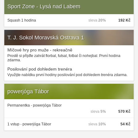
Sport Zone - Lysá nad Labem
Squash 1 hodina
sleva
20%
192 Kč
T. J. Sokol Moravská Ostrava 1
Míčové hry pro muže - rekreačně
Prostě si přijďte zahrát florbal, futsal, fotbal či nohejbal. První hodina
zdarma.
Posilování pod dohledem trenéra
Využijte nabídku první hodiny posilování pod dohledem trenéra zdarma.
powerjóga Tábor
Permanentka - powerjóga Tábor
sleva
5%
570 Kč
1 vstup - powerjóga Tábor
sleva
10%
54 Kč