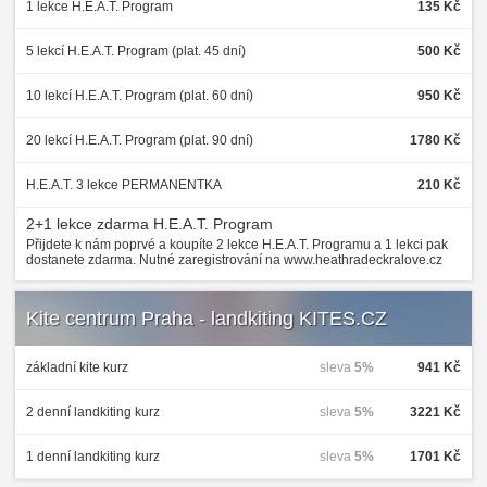
1 lekce H.E.A.T. Program
135 Kč
5 lekcí H.E.A.T. Program (plat. 45 dní)
500 Kč
10 lekcí H.E.A.T. Program (plat. 60 dní)
950 Kč
20 lekcí H.E.A.T. Program (plat. 90 dní)
1780 Kč
H.E.A.T. 3 lekce PERMANENTKA
210 Kč
2+1 lekce zdarma H.E.A.T. Program
Přijdete k nám poprvé a koupíte 2 lekce H.E.A.T. Programu a 1 lekci pak
dostanete zdarma. Nutné zaregistrování na www.heathradeckralove.cz
Kite centrum Praha - landkiting KITES.CZ
základní kite kurz
sleva
5%
941 Kč
2 denní landkiting kurz
sleva
5%
3221 Kč
1 denní landkiting kurz
sleva
5%
1701 Kč