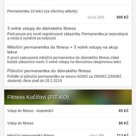
Permanentka 10 lekcí (na všechny aktivity)
sleva
11%
800 Kč
3 volné vstupy do dámského fitness
Platí pouze pro nově registrované zákazníky. Permanentka je neprodejná
a nelze ji vyměnit za hotovost.
Měsíční permanentka do fitness + 3 volné vstupy na skup.
lekce
K první zakoupené měsíční permanentce do dámského fitness získá
každá zákaznice navíc 3 volné vstupy na libovolnou skupinovou lekci
Půlroční permanentka do dámského fitness
Pořiďte si půlroční permanentku se slevou 600Kč za 2900Kč (2600Kč
studenti). Akce platí do 20.2.2019
Fitness Kočířovi (FIT-KO)
Vstup do fitness - dopolední
65 Kč
Vstup do fitness
80 Kč
Měsíční permanentka fitness
sleva
5%
713 Kč