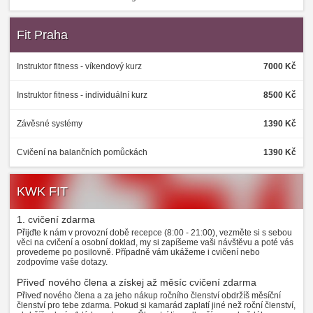
Fit Praha
Instruktor fitness - víkendový kurz
7000 Kč
Instruktor fitness - individuální kurz
8500 Kč
Závěsné systémy
1390 Kč
Cvičení na balančních pomůckách
1390 Kč
KWK FIT
1. cvičení zdarma
Přijďte k nám v provozní době recepce (8:00 - 21:00), vezměte si s sebou
věci na cvičení a osobní doklad, my si zapíšeme vaši návštěvu a poté vás
provedeme po posilovně. Případně vám ukážeme i cvičení nebo
zodpovíme vaše dotazy.
Přiveď nového člena a získej až měsíc cvičení zdarma
Přiveď nového člena a za jeho nákup ročního členství obdržíš měsíční
členství pro tebe zdarma. Pokud si kamarád zaplatí jiné než roční členství,