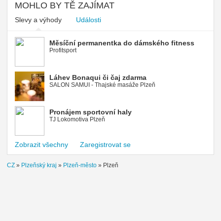
MOHLO BY TĚ ZAJÍMAT
Slevy a výhody
Události
Měsíční permanentka do dámského fitness
Profitsport
Láhev Bonaqui či čaj zdarma
SALON SAMUI - Thajské masáže Plzeň
Pronájem sportovní haly
TJ Lokomotiva Plzeň
Zobrazit všechny
Zaregistrovat se
CZ
»
Plzeňský kraj
»
Plzeň-město
»
Plzeň