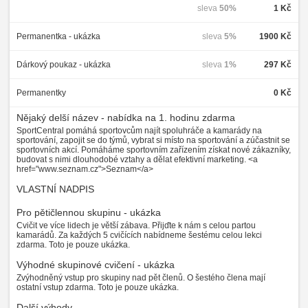
sleva
50%
1 Kč
Permanentka - ukázka
sleva
5%
1900 Kč
Dárkový poukaz - ukázka
sleva
1%
297 Kč
Permanentky
0 Kč
Nějaký delší název - nabídka na 1. hodinu zdarma
SportCentral pomáhá sportovcům najít spoluhráče a kamarády na
sportování, zapojit se do týmů, vybrat si místo na sportování a zúčastnit se
sportovních akcí. Pomáháme sportovním zařízením získat nové zákazníky,
budovat s nimi dlouhodobé vztahy a dělat efektivní marketing. <a
href="www.seznam.cz">Seznam</a>
VLASTNÍ NADPIS
Pro pětičlennou skupinu - ukázka
Cvičit ve více lidech je větší zábava. Přijďte k nám s celou partou
kamarádů. Za každých 5 cvičících nabídneme šestému celou lekci
zdarma. Toto je pouze ukázka.
Výhodné skupinové cvičení - ukázka
Zvýhodněný vstup pro skupiny nad pět členů. O šestého člena mají
ostatní vstup zdarma. Toto je pouze ukázka.
Další výhody