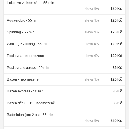
Lekce ve velkém sále - 55 min
sleva
4%
120 Kč
Aquaerobic - 55 min
sleva
4%
120 Kč
Spinning - 55 min
sleva
4%
120 Kč
Walking K2Hiking - 55 min
sleva
4%
120 Kč
Posilovna - neomezeně
sleva
4%
120 Kč
Posilovna express - 50 min
85 Kč
Bazén - neomezeně
sleva
4%
120 Kč
Bazén express - 50 min
85 Kč
Bazén děti 3 - 15 - neomezeně
83 Kč
Badminton (pro 2 os) - 55 min
sleva
4%
250 Kč