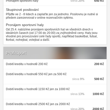
Pronájem sportovní haly
sleva
20%
640 Kč
Skupinové posilování
Přijďte ve 2 - 8 lidech a zaplaťte jen za jednoho. Posilovnu je nutné si
předem zarezervovat v online rezervačním sytému.
Pronájem sportovní haly
Od 25.4. nabízíme pronájem sportovních hal ve všedních dnech v
ideálních časech (od 17:00 do 20:00) za zvýhodněné ceny. Haly jsou
vhodné pro provozování celé řady sportů, například basketbal, futsal,
florbal, nohejbal, volejbal a další.
Profitsport
Dobití kreditu v hodnotě 200 Kč
200 Kč
Dobití kreditu v hodnotě 550 Kč jen za 500 Kč
sleva
9%
500 Kč
Dobití kreditu v hodnotě 1150 Kč jen za 1000 Kč
sleva
13%
1000 Kč
Dobití kreditu v hodnotě 2500 Kč jen za 2000 Kč
sleva
20%
2000 Kč