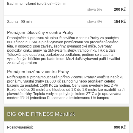
Badminton víkend (pro 2 os) - 55 min
sleva
5%
200 Kč
Sauna - 90 min
sleva
4%
154 Kč
Pronájem tělocvičny v centru Prahy
Pronajměte si pro svou skupinu tělocvičnu v centru Prahy za pouhých
800Kč/hodinu. Sál je plně vybaven pomůckami pro procvičení celého
těla. K dispozici jsou závěsy, žebřiny, gymnastické míče, overbaly,
podložky, činky, gumy na SM-systém, stepy, trampolínky, TRX a další.
Tělocvična je opatřena, parketovou podlahou, pódiem se zrcadli a
vyznačeným hřištěm pro badminton. Mezi další vybavení patří i kvalitní
zvuková aparatura.
Pronájem bazénu v centru Prahy
Potřebujete si pronajmout bazén přímo v centru Prahy? Využijte nabídku
pronájmu vlastní dráhy za 600 Kč za hodinu nebo pronájem celého
bazénu za poplatek 1500 Kč za hodinu. Ceny jsou uvedeny bez DPH.
Bazén o délce 25 metrů a o hloubce od 1,0 do 1,6 metru lze rozdělit na tři
plavecké dráhy. Teplota vody se pohybuje kolem 27°C a je upravována
moderní řídící jednotkou Dulcomann a instalovanou UV lampou.
BIG ONE FITNESS Mendlák
Posilovna/měsíc
990 Kč