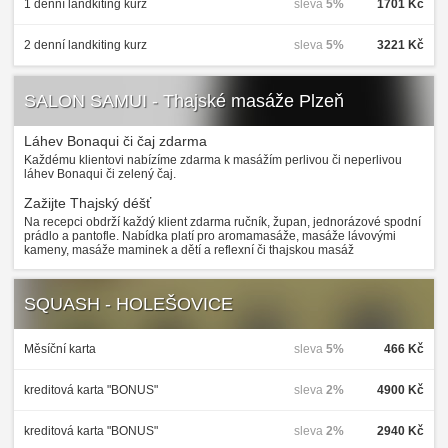
1 denní landkiting kurz
sleva
5%
1701 Kč
2 denní landkiting kurz
sleva
5%
3221 Kč
SALON SAMUI - Thajské masáže Plzeň
Láhev Bonaqui či čaj zdarma
Každému klientovi nabízíme zdarma k masážím perlivou či neperlivou
láhev Bonaqui či zelený čaj.
Zažijte Thajský déšť
Na recepci obdrží každý klient zdarma ručník, župan, jednorázové spodní
prádlo a pantofle. Nabídka platí pro aromamasáže, masáže lávovými
kameny, masáže maminek a dětí a reflexní či thajskou masáž
SQUASH - HOLEŠOVICE
Měsíční karta
sleva
5%
466 Kč
kreditová karta "BONUS"
sleva
2%
4900 Kč
kreditová karta "BONUS"
sleva
2%
2940 Kč