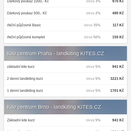
Dárkový poukaz 1000,- Kč
sleva
3%
970 Kč
Dárkový poukaz 500,- Kč
sleva
2%
490 Kč
Akční půjčovné Basic
sleva
35%
117 Kč
Akční půjčovné komplet
sleva
50%
150 Kč
Kite centrum Praha - landkiting KITES.CZ
základní kite kurz
sleva
5%
941 Kč
2 denní landkiting kurz
sleva
5%
3221 Kč
1 denní landkiting kurz
sleva
5%
1701 Kč
Kite centrum Brno - landkiting KITES.CZ
Základní kite kurz
sleva
5%
941 Kč