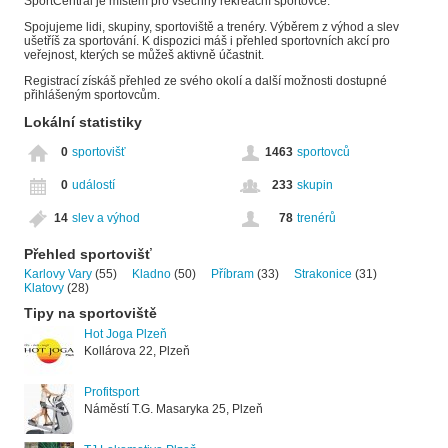
SportCentral je místem pro všechny rekreační sportovce.
Spojujeme lidi, skupiny, sportoviště a trenéry. Výběrem z výhod a slev
ušetříš za sportování. K dispozici máš i přehled sportovních akcí pro
veřejnost, kterých se můžeš aktivně účastnit.
Registrací získáš přehled ze svého okolí a další možnosti dostupné
přihlášeným sportovcům.
Lokální statistiky
0
sportovišť
1463
sportovců
0
událostí
233
skupin
14
slev a výhod
78
trenérů
Přehled sportovišť
Karlovy Vary
(55)
Kladno
(50)
Příbram
(33)
Strakonice
(31)
Klatovy
(28)
Tipy na sportoviště
Hot Joga Plzeň
Kollárova 22, Plzeň
Profitsport
Náměstí T.G. Masaryka 25, Plzeň