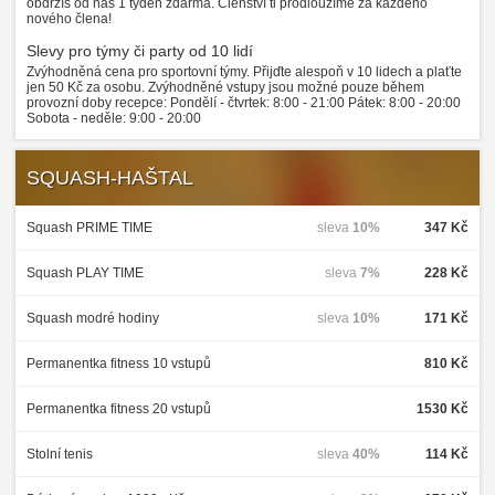
obdržíš od nás 1 týden zdarma. Členství ti prodloužíme za každého
nového člena!
Slevy pro týmy či party od 10 lidí
Zvýhodněná cena pro sportovní týmy. Přijďte alespoň v 10 lidech a plaťte
jen 50 Kč za osobu. Zvýhodněné vstupy jsou možné pouze během
provozní doby recepce: Pondělí - čtvrtek: 8:00 - 21:00 Pátek: 8:00 - 20:00
Sobota - neděle: 9:00 - 20:00
SQUASH-HAŠTAL
Squash PRIME TIME
sleva
10%
347 Kč
Squash PLAY TIME
sleva
7%
228 Kč
Squash modré hodiny
sleva
10%
171 Kč
Permanentka fitness 10 vstupů
810 Kč
Permanentka fitness 20 vstupů
1530 Kč
Stolní tenis
sleva
40%
114 Kč