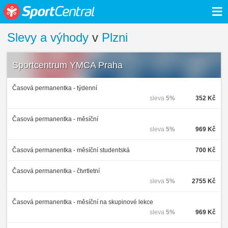
≡
Slevy a výhody
v
Plzni
Sportcentrum YMCA Praha
Časová permanentka - týdenní
sleva
5%
352 Kč
Časová permanentka - měsíční
sleva
5%
969 Kč
Časová permanentka - měsíční studentská
700 Kč
Časová permanentka - čtvrtletní
sleva
5%
2755 Kč
Časová permanentka - měsíční na skupinové lekce
sleva
5%
969 Kč