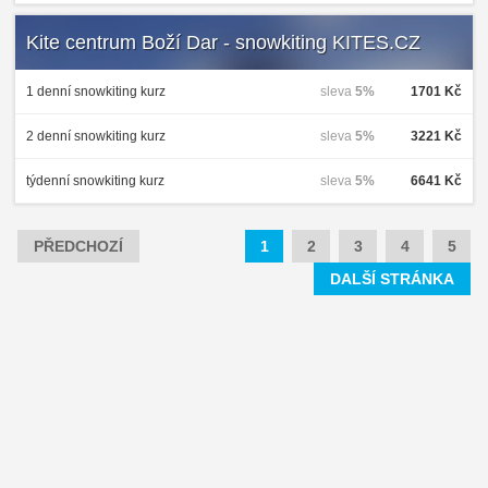
Kite centrum Boží Dar - snowkiting KITES.CZ
1 denní snowkiting kurz
sleva
5%
1701 Kč
2 denní snowkiting kurz
sleva
5%
3221 Kč
týdenní snowkiting kurz
sleva
5%
6641 Kč
PŘEDCHOZÍ
1
2
3
4
5
DALŠÍ STRÁNKA