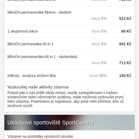
Měsíční permanentka fitness - student
sleva
5%
523 Kč
1 skupinová lekce
sleva
5%
86 Kč
Měsíční permanetka All in 1
sleva
5%
941 Kč
Měsíční permanentka All in 1 - studentská
sleva
5%
713 Kč
InBody - analýza složení těla
sleva
50%
150 Kč
Vyzkoušej naše aktivity zdarma
Pokud jste u nás ještě nikdy nebyli, nejste zaregistrovaní v našem
evidenčním nebo věrnostním systému, máte možnost vyzkoušet první
lekci zdarma. Podmínkou je registrace, aby jsme měli přehled, kdo už
možnost využil.
Ukázkové sportoviště SportCentral
Vstupné na prohlídky výrobních prostor