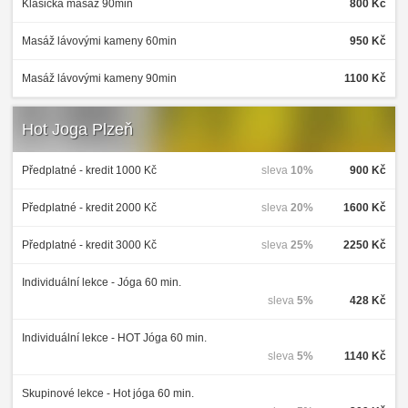
Klasická masáž 90min
800 Kč
Masáž lávovými kameny 60min
950 Kč
Masáž lávovými kameny 90min
1100 Kč
Hot Joga Plzeň
Předplatné - kredit 1000 Kč
sleva
10%
900 Kč
Předplatné - kredit 2000 Kč
sleva
20%
1600 Kč
Předplatné - kredit 3000 Kč
sleva
25%
2250 Kč
Individuální lekce - Jóga 60 min.
sleva
5%
428 Kč
Individuální lekce - HOT Jóga 60 min.
sleva
5%
1140 Kč
Skupinové lekce - Hot jóga 60 min.