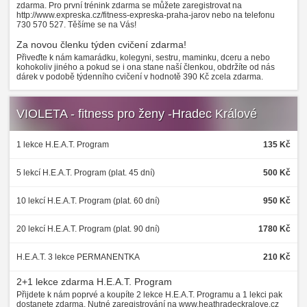
zdarma. Pro první trénink zdarma se můžete zaregistrovat na
http://www.expreska.cz/fitness-expreska-praha-jarov nebo na telefonu
730 570 527. Těšíme se na Vás!
Za novou členku týden cvičení zdarma!
Přiveďte k nám kamarádku, kolegyni, sestru, maminku, dceru a nebo
kohokoliv jiného a pokud se i ona stane naší členkou, obdržíte od nás
dárek v podobě týdenního cvičení v hodnotě 390 Kč zcela zdarma.
VIOLETA - fitness pro ženy -Hradec Králové
1 lekce H.E.A.T. Program
135 Kč
5 lekcí H.E.A.T. Program (plat. 45 dní)
500 Kč
10 lekcí H.E.A.T. Program (plat. 60 dní)
950 Kč
20 lekcí H.E.A.T. Program (plat. 90 dní)
1780 Kč
H.E.A.T. 3 lekce PERMANENTKA
210 Kč
2+1 lekce zdarma H.E.A.T. Program
Přijdete k nám poprvé a koupíte 2 lekce H.E.A.T. Programu a 1 lekci pak
dostanete zdarma. Nutné zaregistrování na www.heathradeckralove.cz