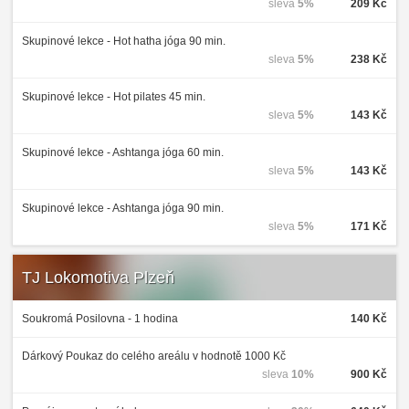
sleva
5%
209 Kč
Skupinové lekce - Hot hatha jóga 90 min.
sleva
5%
238 Kč
Skupinové lekce - Hot pilates 45 min.
sleva
5%
143 Kč
Skupinové lekce - Ashtanga jóga 60 min.
sleva
5%
143 Kč
Skupinové lekce - Ashtanga jóga 90 min.
sleva
5%
171 Kč
TJ Lokomotiva Plzeň
Soukromá Posilovna - 1 hodina
140 Kč
Dárkový Poukaz do celého areálu v hodnotě 1000 Kč
sleva
10%
900 Kč