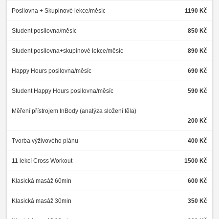
Posilovna + Skupinové lekce/měsíc
1190 Kč
Student posilovna/měsíc
850 Kč
Student posilovna+skupinové lekce/měsíc
890 Kč
Happy Hours posilovna/měsíc
690 Kč
Student Happy Hours posilovna/měsíc
590 Kč
Měření přístrojem InBody (analýza složení těla)
200 Kč
Tvorba výživového plánu
400 Kč
11 lekcí Cross Workout
1500 Kč
Klasická masáž 60min
600 Kč
Klasická masáž 30min
350 Kč