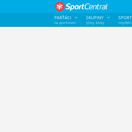
PARŤÁCI
SKUPINY
SPORT
na sportování
týmy, kluby
největší