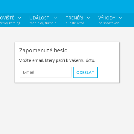
OVIŠTĚ
UDÁLOSTI
TRENÉŘI
VÝHODY
 český katalog
tréninky, turnaje
a instruktoři
na sportování
Zapomenuté heslo
Vložte email, který patří k vašemu účtu.