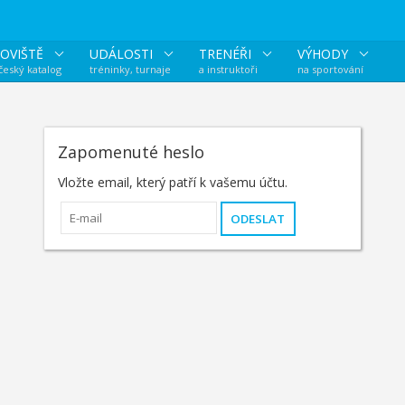
OVIŠTĚ
UDÁLOSTI
TRENÉŘI
VÝHODY
 český katalog
tréninky, turnaje
a instruktoři
na sportování
Zapomenuté heslo
Vložte email, který patří k vašemu účtu.