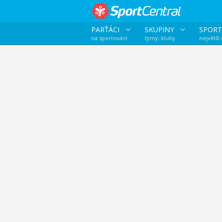
PARŤÁCI
SKUPINY
SPORT
na sportování
týmy, kluby
největší