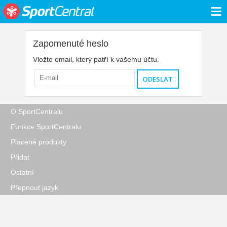
≡
Zapomenuté heslo
Vložte email, který patří k vašemu účtu.
O SportCentralu
Funkce SportCentralu
Placené produkty
Přidat
Ostatní
Přepnout jazyk