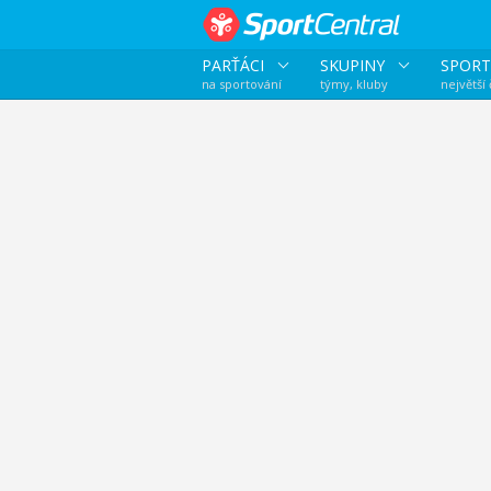
PARŤÁCI
SKUPINY
SPORT
na sportování
týmy, kluby
největší