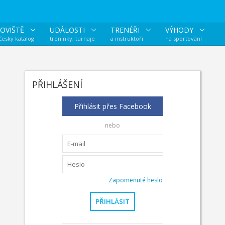
OVIŠTĚ
UDÁLOSTI
TRENÉŘI
VÝHODY
 český katalog
tréninky, turnaje
a instruktoři
na sportování
PŘIHLÁŠENÍ
Přihlásit přes Facebook
nebo
Zapomenuté heslo