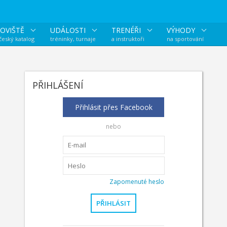
OVIŠTĚ
UDÁLOSTI
TRENÉŘI
VÝHODY
 český katalog
tréninky, turnaje
a instruktoři
na sportování
PŘIHLÁŠENÍ
Přihlásit přes Facebook
nebo
Zapomenuté heslo