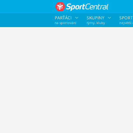
PARŤÁCI
SKUPINY
SPORT
na sportování
týmy, kluby
největší