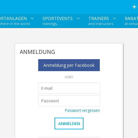
ORTANLAGEN
SPORTEVENTS
TRAINERS
RABA
here in the world
trainings, ...
and instructors
at venu
ANMELDUNG
Anmeldung per Facebook
oder
Passwort vergessen