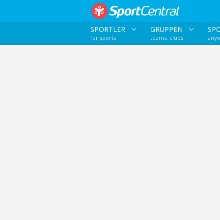
SPORTLER
GRUPPEN
SP
for sports
teams, clubs
anyw