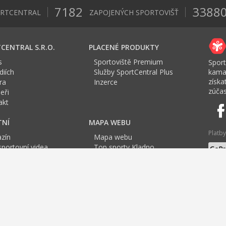
7182
3388
ORTCENTRAL
ZAPOJENÝCH SPORTOVIŠŤ
CENTRAL S.R.O.
PLACENÉ PRODUKTY
s
Sportoviště Premium
Sport
iích
Služby SportCentral Plus
kama
získ
ra
Inzerce
zúčas
eři
akt
TNÍ
MAPA WEBU
Platby
zín
Mapa webu
sportovní videa
Top sporty Kladno
a Sport roku
Top sporty Slaný
Jazyk
tovní mapa
Top sporty Tuchlovice
F
G
H
I
J
K
L
M
N
O
P
Q
R
S
T
U
ng
Tenis Praha
Jóga v Praze
Cvičení pro těhotné
Cvičení
TRX Praha
Badm