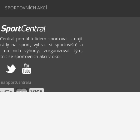
0
SPORTOVNÍCH AKCÍ
Central pomáhá lidem sportovat - najít
rády na sport, vybrat si sportoviště a
at na nich výhody, zorganizovat tým,
tnit se sportovních akcí v okolí.
 na SportCentralu
V
W
X
Y
Z
inton Praha
Fitbox
Pilates
Bruslení Praha