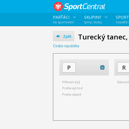
PARŤÁCI
SKUPINY
SPORT
na sportování
týmy, kluby
největší
Turecký tanec,
Zpět
Česká republika
P
R
Příbram
[+]
Rakovní
Praha-východ
Praha-západ