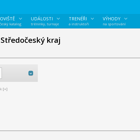
OVIŠTĚ
UDÁLOSTI
TRENÉŘI
VÝHODY
 český katalog
tréninky, turnaje
a instruktoři
na sportování
 Středočeský kraj
k
[+]