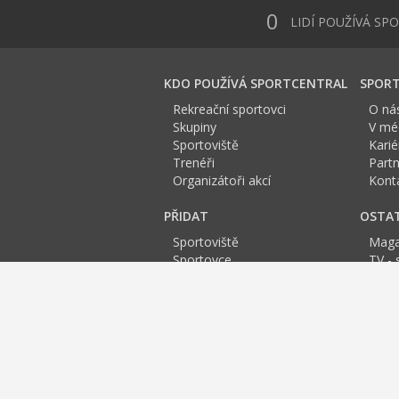
0
LIDÍ POUŽÍVÁ SP
KDO POUŽÍVÁ SPORTCENTRAL
SPORT
Rekreační sportovci
O ná
Skupiny
V méd
Sportoviště
Karié
Trenéři
Partn
Organizátoři akcí
Kont
PŘIDAT
OSTA
Sportoviště
Maga
Sportovce
TV - 
Skupinu
Anket
Trenéra
Spor
Událost
Sportoviště Kladno:
A
B
C
D
E
Fitness centra Praha
Squash
Bowling
Spinni