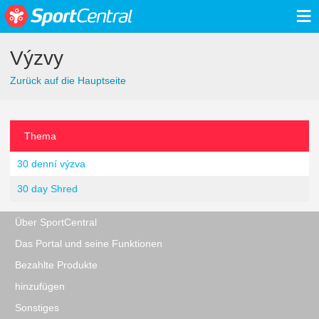
≡
Výzvy
Zurück auf die Hauptseite
Thema
30 denní výzva
30 day Shred
Über SportCentral
Das Portal und seine Funktionen
Bezahlte Produkte
hinzufügen
Sonstiges