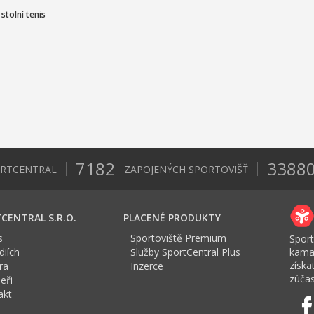
t
stolní tenis
7182
3388
ORTCENTRAL
ZAPOJENÝCH SPORTOVIŠŤ
CENTRAL S.R.O.
PLACENÉ PRODUKTY
s
Sportoviště Premium
Sport
iích
Služby SportCentral Plus
kama
získ
ra
Inzerce
zúčas
eři
akt