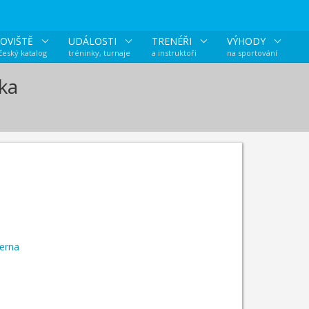
OVIŠTĚ
UDÁLOSTI
TRENÉŘI
VÝHODY
 český katalog
tréninky, turnaje
a instruktoři
na sportování
ka
herna