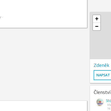
y -
+
−
Zdeněk 
NAPSAT
Členství
Sto
Vše
16