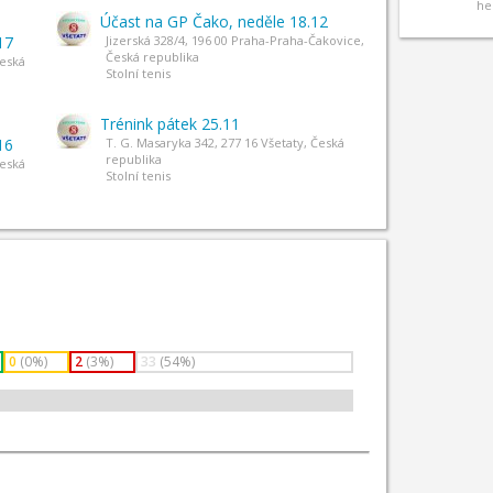
he
Účast na GP Čako, neděle 18.12
17
Jizerská 328/4, 196 00 Praha-Praha-Čakovice,
Česká republika
Česká
Stolní tenis
Trénink pátek 25.11
16
T. G. Masaryka 342, 277 16 Všetaty, Česká
republika
Česká
Stolní tenis
0
(0%)
2
(3%)
33
(54%)