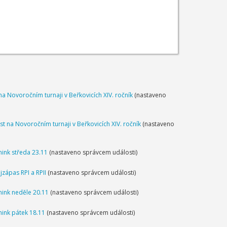
na Novoročním turnaji v Beřkovicích XIV. ročník
(nastaveno
st na Novoročním turnaji v Beřkovicích XIV. ročník
(nastaveno
nink středa 23.11
(nastaveno správcem události)
jzápas RPI a RPII
(nastaveno správcem události)
nink neděle 20.11
(nastaveno správcem události)
nink pátek 18.11
(nastaveno správcem události)