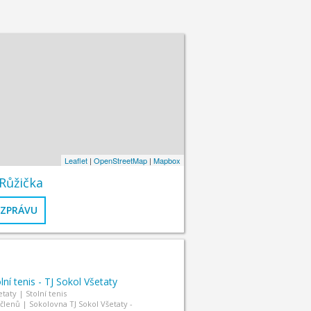
Leaflet
|
OpenStreetMap
|
Mapbox
Růžička
 ZPRÁVU
lní tenis - TJ Sokol Všetaty
taty | Stolní tenis
 členů | Sokolovna TJ Sokol Všetaty -