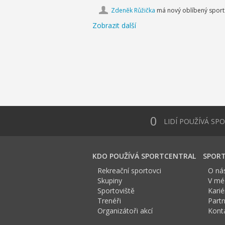
Zdeněk Růžička
má nový oblíbený spor
Zobrazit další
0
LIDÍ POUŽÍVÁ SP
KDO POUŽÍVÁ SPORTCENTRAL
SPORT
Rekreační sportovci
O ná
Skupiny
V méd
Sportoviště
Karié
Trenéři
Partn
Organizátoři akcí
Kont