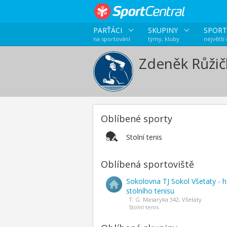
PARŤÁCI
SKUPINY
SPORT
na sportování
týmy, kluby
největší
Zdeněk Růžič
Oblíbené sporty
Stolní tenis
Oblíbená sportoviště
Sokolovna TJ Sokol Všetaty - 
stolního tenisu
T. G. Masaryka 342, Všetaty
Stolní tenis