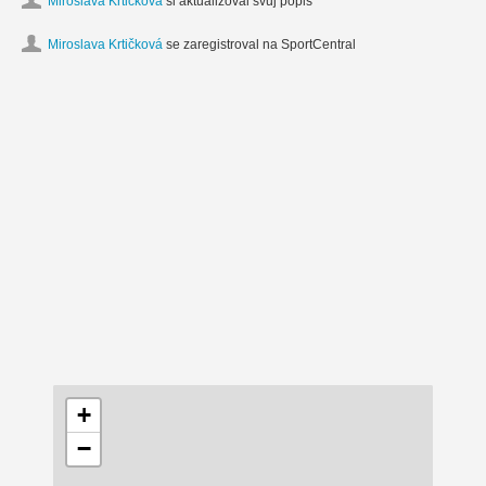
Miroslava Krtičková
si aktualizoval svůj popis
Miroslava Krtičková
se zaregistroval na SportCentral
+
−