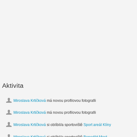
Aktivita
Miroslava Krtičková
má novou profilovou fotografii
Miroslava Krtičková
má novou profilovou fotografii
Miroslava Krtičková
si oblíbil/a sportoviště
Sport areál Klíny
Miroslava Krtičková
si oblíbil/a sportoviště
Benedikt Most