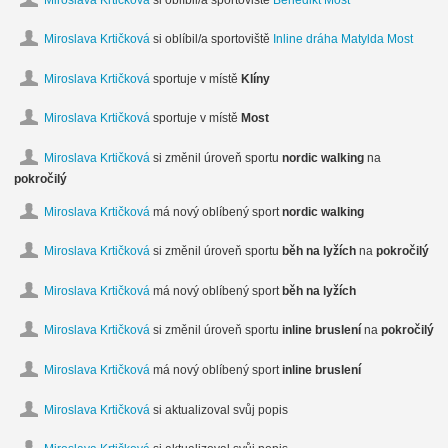
Miroslava Krtičková
si oblíbil/a sportoviště
Inline dráha Matylda Most
Miroslava Krtičková
sportuje v místě
Klíny
Miroslava Krtičková
sportuje v místě
Most
Miroslava Krtičková
si změnil úroveň sportu
nordic walking
na
pokročilý
Miroslava Krtičková
má nový oblíbený sport
nordic walking
Miroslava Krtičková
si změnil úroveň sportu
běh na lyžích
na
pokročilý
Miroslava Krtičková
má nový oblíbený sport
běh na lyžích
Miroslava Krtičková
si změnil úroveň sportu
inline bruslení
na
pokročilý
Miroslava Krtičková
má nový oblíbený sport
inline bruslení
Miroslava Krtičková
si aktualizoval svůj popis