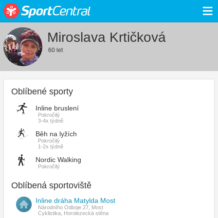
≡
Miroslava Krtičková
60 let
Oblíbené sporty
Inline bruslení
Pokročilý
3-4x týdně
Běh na lyžích
Pokročilý
1-2x týdně
Nordic Walking
Pokročilý
Oblíbená sportoviště
Inline dráha Matylda Most
Národního Odboje 27, Most
Cyklistika, Horolezecká stěna