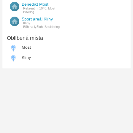
Benedikt Most
Rekreační 1048, Most
Bowling
Sport areál Klíny
Klíny
Běh na lyžích, Bouldering
Oblíbená místa
Most
Klíny