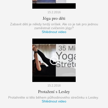
15.2.2016
Jóga pro děti
Zabavit děti je někdy tvrdý oríšek. Ale co je tak pro jednou
zaměstnat cvičením jógy?
Shlédnout video
15.2.2016
Protažení s Lesley
Protahněte si tělo během půlhodinového strečinku s Lesley.
Shlédnout video