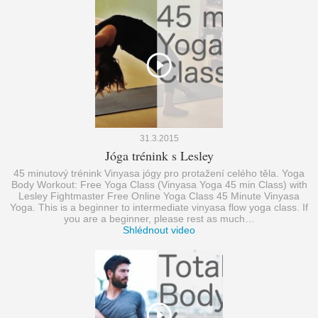
31.3.2015
Jóga trénink s Lesley
45 minutový trénink Vinyasa jógy pro protažení celého těla. Yoga
Body Workout: Free Yoga Class (Vinyasa Yoga 45 min Class) with
Lesley Fightmaster Free Online Yoga Class 45 Minute Vinyasa
Yoga. This is a beginner to intermediate vinyasa flow yoga class. If
you are a beginner, please rest as much…
Shlédnout video