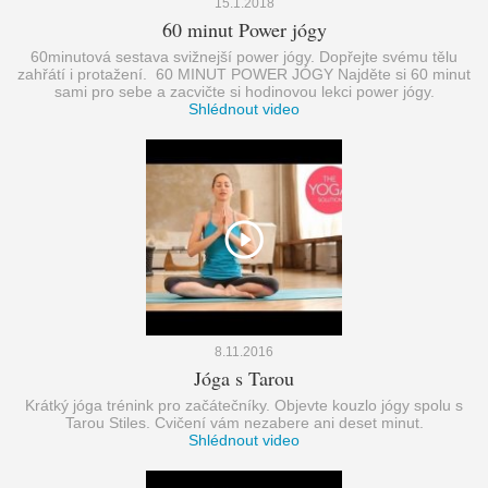
15.1.2018
60 minut Power jógy
60minutová sestava svižnejší power jógy. Dopřejte svému tělu
zahřátí i protažení. 60 MINUT POWER JÓGY Najděte si 60 minut
sami pro sebe a zacvičte si hodinovou lekci power jógy.
Shlédnout video
8.11.2016
Jóga s Tarou
Krátký jóga trénink pro začátečníky. Objevte kouzlo jógy spolu s
Tarou Stiles. Cvičení vám nezabere ani deset minut.
Shlédnout video