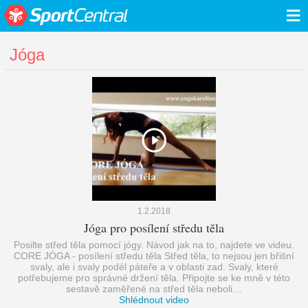
≡
Jóga
1.2.2018
Jóga pro posílení středu těla
Posilte střed těla pomocí jógy. Návod jak na to, najdete ve videu.
CORE JÓGA - posílení středu těla Střed těla, to nejsou jen břišní
svaly, ale i svaly podél páteře a v oblasti zad. Svaly, které
potřebujeme pro správné držení těla. Připojte se ke mně v této
sestavě zaměřené na střed těla neboli…
Shlédnout video