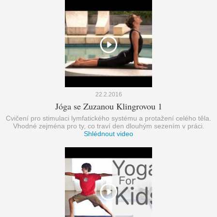
22.2.2016
Jóga se Zuzanou Klingrovou 1
Cvičení pro stimulaci lymfatického systému a protažení celého těla.
Vhodné zejména pro ty, co traví den dlouhým sezením v práci.
Shlédnout video