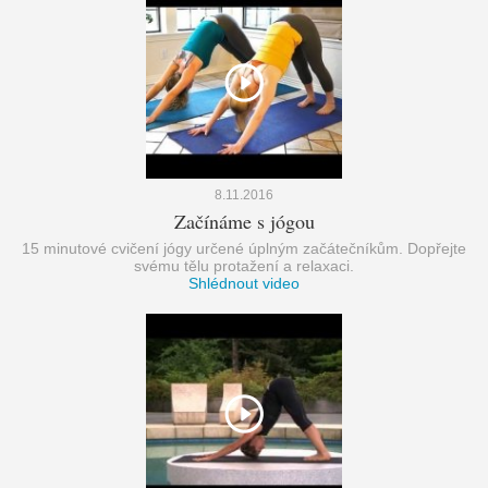
8.11.2016
Začínáme s jógou
15 minutové cvičení jógy určené úplným začátečníkům. Dopřejte
svému tělu protažení a relaxaci.
Shlédnout video