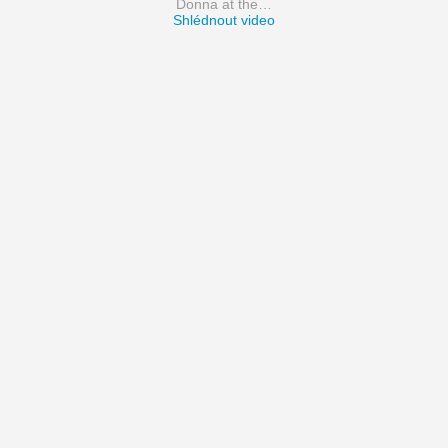
Donna at the…
Shlédnout video