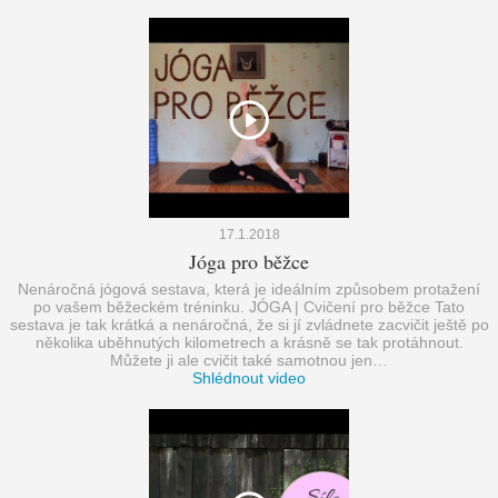
17.1.2018
Jóga pro běžce
Nenáročná jógová sestava, která je ideálním způsobem protažení
po vašem běžeckém tréninku. JÓGA | Cvičení pro běžce Tato
sestava je tak krátká a nenáročná, že si jí zvládnete zacvičit ještě po
několika uběhnutých kilometrech a krásně se tak protáhnout.
Můžete ji ale cvičit také samotnou jen…
Shlédnout video