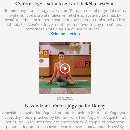
Cvičení jógy - stimulace lymfatického systému
46 minutový trénink jógy, cviky zaměřené na stimulaci lymfatického
systému. Jóga pro stimulaci lymfatického systému Lymfatický
systém, neboli mízní soustava, je takovou šedou eminencí našich
těl. Když je člověk zdravý, není mnoho důvodů, aby mu věnoval
pozornost. Pokud se ale ohlásí zdravotní…
Shlédnout video
23.3.2015
Každodenní trénink jógy podle Donny
Zacvičte si každý den jógu s Donnou, trénink na 30 minut. Yoga your
everyday home practice by Donna from The Yoga VineA quick half
hour tune up for intermediate practitioners. A couple of advanced
poses to try and a nice sweet warm down to savasana. Enjoy!By