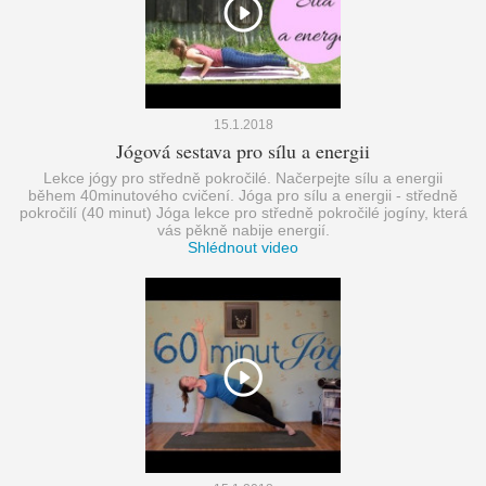
15.1.2018
Jógová sestava pro sílu a energii
Lekce jógy pro středně pokročilé. Načerpejte sílu a energii
během 40minutového cvičení. Jóga pro sílu a energii - středně
pokročilí (40 minut) Jóga lekce pro středně pokročilé jogíny, která
vás pěkně nabije energií.
Shlédnout video