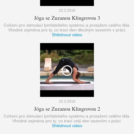
22.2.2016
Jóga se Zuzanou Klingrovou 3
Cvičení pro stimulaci lymfatického systému a protažení celého těla.
Vhodné zejména pro ty, co traví den dlouhým sezením v práci.
Shlédnout video
22.2.2016
Jóga se Zuzanou Klingrovou 2
Cvičení pro stimulaci lymfatického systému a protažení celého těla.
Vhodné zejména pro ty, co traví celý den sezením v práci.
Shlédnout video