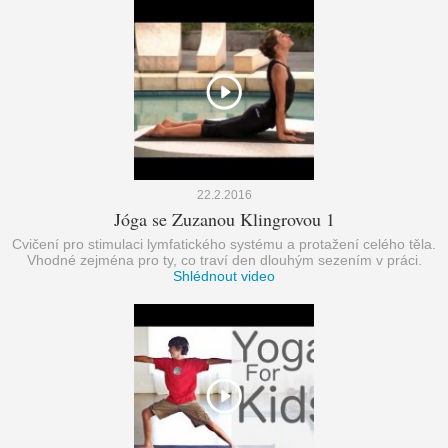
22.2.2016
Jóga se Zuzanou Klingrovou 1
Cvičení pro stimulaci lymfatického systému a protažení celého těla.
Vhodné zejména pro ty, co traví den dlouhým sezením v práci.
Shlédnout video