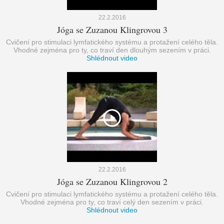
22.2.2016
Jóga se Zuzanou Klingrovou 3
Cvičení pro stimulaci lymfatického systému a protažení celého těla.
Vhodné zejména pro ty, co traví den dlouhým sezením v práci.
Shlédnout video
22.2.2016
Jóga se Zuzanou Klingrovou 2
Cvičení pro stimulaci lymfatického systému a protažení celého těla.
Vhodné zejména pro ty, co traví celý den sezením v práci.
Shlédnout video