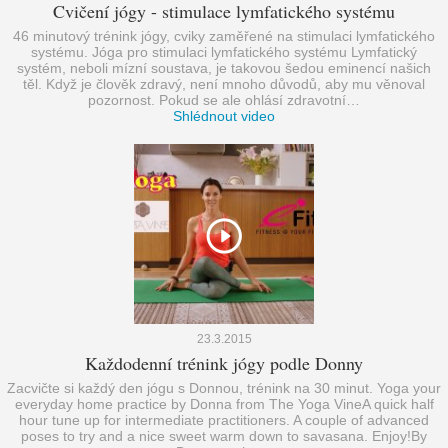
Cvičení jógy - stimulace lymfatického systému
46 minutový trénink jógy, cviky zaměřené na stimulaci lymfatického
systému. Jóga pro stimulaci lymfatického systému Lymfatický
systém, neboli mízní soustava, je takovou šedou eminencí našich
těl. Když je člověk zdravý, není mnoho důvodů, aby mu věnoval
pozornost. Pokud se ale ohlásí zdravotní…
Shlédnout video
23.3.2015
Každodenní trénink jógy podle Donny
Zacvičte si každý den jógu s Donnou, trénink na 30 minut. Yoga your
everyday home practice by Donna from The Yoga VineA quick half
hour tune up for intermediate practitioners. A couple of advanced
poses to try and a nice sweet warm down to savasana. Enjoy!By