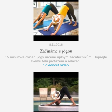
8.11.2016
Začínáme s jógou
15 minutové cvičení jógy určené úplným začátečníkům. Dopřejte
svému tělu protažení a relaxaci.
Shlédnout video