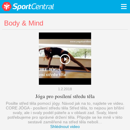
≡
Body & Mind
1.2.2018
Jóga pro posílení středu těla
Posilte střed těla pomocí jógy. Návod jak na to, najdete ve videu.
CORE JÓGA - posílení středu těla Střed těla, to nejsou jen břišní
svaly, ale i svaly podél páteře a v oblasti zad. Svaly, které
potřebujeme pro správné držení těla. Připojte se ke mně v této
sestavě zaměřené na střed těla neboli…
Shlédnout video