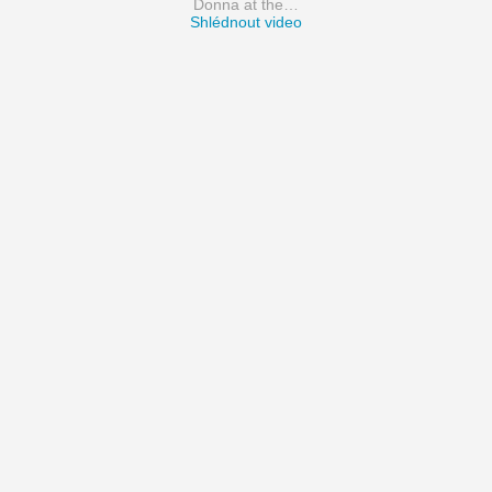
Donna at the…
Shlédnout video