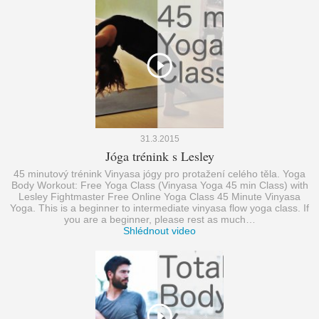
31.3.2015
Jóga trénink s Lesley
45 minutový trénink Vinyasa jógy pro protažení celého těla. Yoga
Body Workout: Free Yoga Class (Vinyasa Yoga 45 min Class) with
Lesley Fightmaster Free Online Yoga Class 45 Minute Vinyasa
Yoga. This is a beginner to intermediate vinyasa flow yoga class. If
you are a beginner, please rest as much…
Shlédnout video