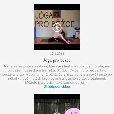
17.1.2018
Jóga pro běžce
Nenáročná jógová sestava, která je ideálním způsobem protažení
po vašem běžeckém tréninku. JÓGA | Cvičení pro běžce Tato
sestava je tak krátká a nenáročná, že si jí zvládnete zacvičit ještě po
několika uběhnutých kilometrech a krásně se tak protáhnout.
Můžete ji ale cvičit také samotnou jen…
Shlédnout video