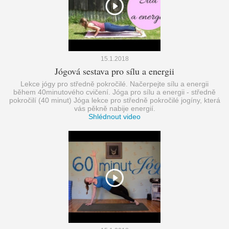
15.1.2018
Jógová sestava pro sílu a energii
Lekce jógy pro středně pokročilé. Načerpejte sílu a energii
během 40minutového cvičení. Jóga pro sílu a energii - středně
pokročilí (40 minut) Jóga lekce pro středně pokročilé jogíny, která
vás pěkně nabije energií.
Shlédnout video