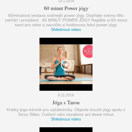
15.1.2018
60 minut Power jógy
60minutová sestava svižnejší power jógy. Dopřejte svému tělu
zahřátí i protažení. 60 MINUT POWER JÓGY Najděte si 60 minut
sami pro sebe a zacvičte si hodinovou lekci power jógy.
Shlédnout video
8.11.2016
Jóga s Tarou
Krátký jóga trénink pro začátečníky. Objevte kouzlo jógy spolu s
Tarou Stiles. Cvičení vám nezabere ani deset minut.
Shlédnout video