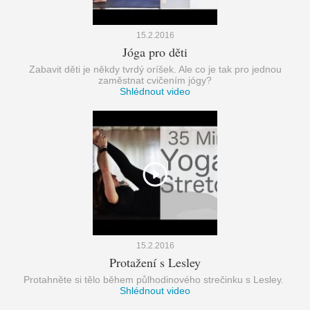
15.2.2016
Jóga pro děti
Zabavit děti je někdy tvrdý oríšek. Ale co je tak pro jednou
zaměstnat cvičením jógy?
Shlédnout video
15.2.2016
Protažení s Lesley
Protahněte si tělo během půlhodinového strečinku s Lesley.
Shlédnout video