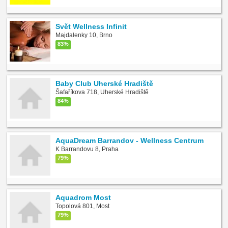
Svět Wellness Infinit
Majdalenky 10, Brno
83%
Baby Club Uherské Hradiště
Šafaříkova 718, Uherské Hradiště
84%
AquaDream Barrandov - Wellness Centrum
K Barrandovu 8, Praha
79%
Aquadrom Most
Topolová 801, Most
79%