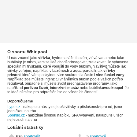
O sportu Whirlpool
U nás známé jako
vířivka
, hydromasážní bazén, vířivá vana nebo také
bublinky
je místo, kam se lidé chodí odreagovat, zrelaxovat. Je vybavena
speciálními tryskami, které vpouští do vody bubliny. Navštívit můžete jak
vířivky veřejné, například v
bazénech
a
aqua parcích
, tak
vířivky
privátní
, které vám poskytnou více soukromí a často i
více funkcí vany
.
Například zde můžete intenzitu vháněných bublin podle vašich potřeb
regulovat, případně si můžete zvolit přednastavené programy, jako
například
perlivou lázeň
,
intenzivní masáž
nebo
bublinkovou koupel
. Je
to ideální místo pro odproštění se od všedních činností.
Doporučujeme
Lypo.cz
- nakupte u nás ty nejlepší vířivky a příslušenství pro ně, jsme
jedničkou na trhu
Sportilo.cz
- nabízíme širokou nabídku SPA vybavení, nakupujte u těch
nejlepších na trhu
Lokální statistiky
676
sportovišť
5
sportovců