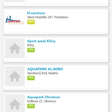
H-centrum
Staré Hradište 197, Pardubice
68%
Sport areál Klíny
Klíny
73%
AQUAPARK KLADNO
Sportovců 818, Kladno
76%
Aquapark Olomouc
Kafkova 21, Olomouc
75%