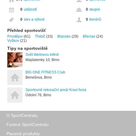
0
událostí
0
skupin
0
slev a výhod
0
trenérů
Přehled sportovišť
Prostějov
(61)
Třebíč
(33)
Blansko
(29)
Břeclav
(24)
Vyškov
(21)
Tipy na sportoviště
Svět Wellness Infinit
Majdalenky 10, Brno
BIG ONE FITNESS Club
Benešova, Brno
Sportovně rekreační areál Kraví hora
Údolní 76, Brno
O SportCentralu
Funkce SportCentralu
Placené produkty