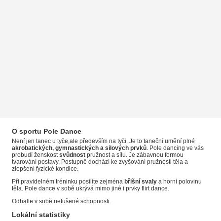
O sportu Pole Dance
Není jen tanec u tyče,ale především na tyči. Je to taneční umění plné
akrobatických, gymnastických a silových prvků
. Pole dancing ve vás
probudí ženskost
svůdnost
pružnost a sílu. Je zábavnou formou
tvarování postavy. Postupně dochází ke zvyšování pružnosti těla a
zlepšení fyzické kondice.
Při pravidelném tréninku posílíte zejména
břišní svaly
a horní polovinu
těla. Pole dance v sobě ukrývá mimo jiné i prvky flirt dance.
Odhalte v sobě netušené schopnosti.
Lokální statistiky