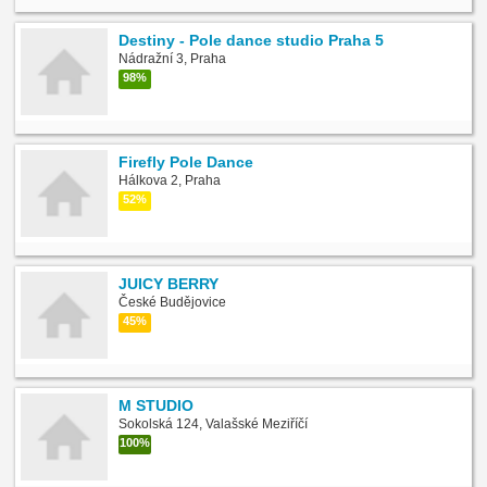
Destiny - Pole dance studio Praha 5
Nádražní 3, Praha
98%
Firefly Pole Dance
Hálkova 2, Praha
52%
JUICY BERRY
České Budějovice
45%
M STUDIO
Sokolská 124, Valašské Meziříčí
100%