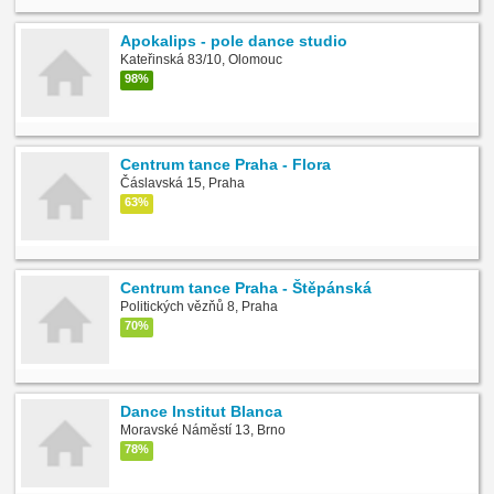
Apokalips - pole dance studio
Kateřinská 83/10, Olomouc
98%
Centrum tance Praha - Flora
Čáslavská 15, Praha
63%
Centrum tance Praha - Štěpánská
Politických vězňů 8, Praha
70%
Dance Institut Blanca
Moravské Náměstí 13, Brno
78%