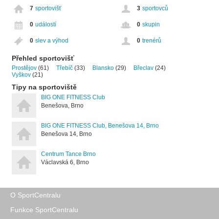
7
sportovišť
3
sportovců
0
událostí
0
skupin
0
slev a výhod
0
trenérů
Přehled sportovišť
Prostějov
(61)
Třebíč
(33)
Blansko
(29)
Břeclav
(24)
Vyškov
(21)
Tipy na sportoviště
BIG ONE FITNESS Club
Benešova, Brno
BIG ONE FITNESS Club, Benešova 14, Brno
Benešova 14, Brno
Centrum Tance Brno
Václavská 6, Brno
O SportCentralu
Funkce SportCentralu