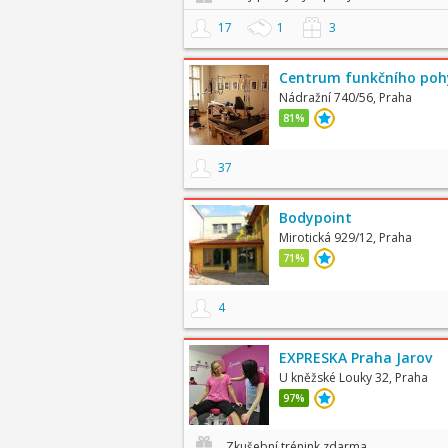
17
1
3
Centrum funkčního po
Nádražní 740/56, Praha
81%
37
Bodypoint
Mirotická 929/12, Praha
71%
4
EXPRESKA Praha Jarov
U kněžské Louky 32, Praha
97%
Zkušební trénink zdarma