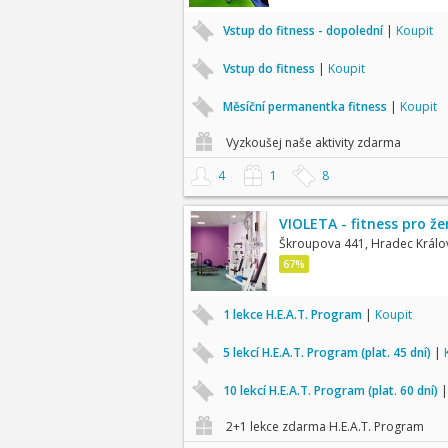
Vstup do fitness - dopolední
|
Koupit
Vstup do fitness
|
Koupit
Měsíční permanentka fitness
|
Koupit
Vyzkoušej naše aktivity zdarma
4
1
8
VIOLETA - fitness pro ž
Škroupova 441, Hradec Králo
67%
1 lekce H.E.A.T. Program
|
Koupit
5 lekcí H.E.A.T. Program (plat. 45 dní)
|
10 lekcí H.E.A.T. Program (plat. 60 dní)
2+1 lekce zdarma H.E.A.T. Program