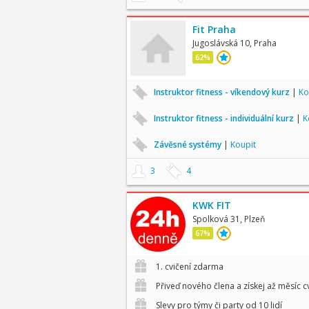
Fit Praha
Jugoslávská 10, Praha
62%
Instruktor fitness - víkendový kurz
|
Ko
Instruktor fitness - individuální kurz
|
K
Závěsné systémy
|
Koupit
3
4
KWK FIT
Spolková 31, Plzeň
67%
1. cvičení zdarma
Přiveď nového člena a získej až měsíc 
Slevy pro týmy či party od 10 lidí