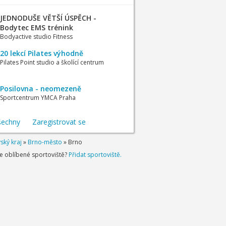
JEDNODUŠE VĚTŠÍ ÚSPĚCH -
Bodytec EMS trénink
Bodyactive studio Fitness
20 lekcí Pilates výhodně
Pilates Point studio a školící centrum
Posilovna - neomezeně
Sportcentrum YMCA Praha
šechny
Zaregistrovat se
ský kraj
»
Brno-město
»
Brno
je oblíbené sportoviště?
Přidat sportoviště.