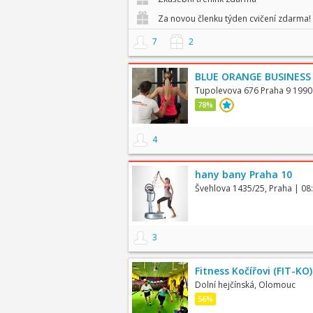
Za novou členku týden cvičení zdarma!
7
2
BLUE ORANGE BUSINESS
Tupolevova 676 Praha 9 1990
78%
4
hany bany Praha 10
Švehlova 1435/25, Praha
| 08
3
Fitness Kočířovi (FIT-KO)
Dolní hejčínská, Olomouc
56%