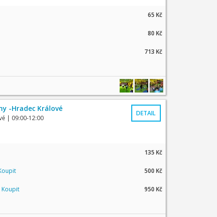
65 Kč
80 Kč
713 Kč
eny -Hradec Králové
DETAIL
vé
| 09:00-12:00
135 Kč
Koupit
500 Kč
|
Koupit
950 Kč