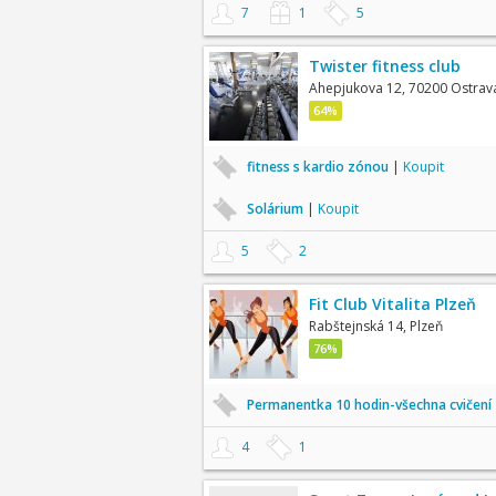
7
1
5
Twister fitness club
Ahepjukova 12, 70200 Ostrava
64%
fitness s kardio zónou
|
Koupit
Solárium
|
Koupit
5
2
Fit Club Vitalita Plzeň
Rabštejnská 14, Plzeň
76%
Permanentka 10 hodin-všechna cvičení
4
1