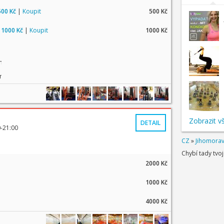
500 Kč
|
Koupit
500 Kč
a 1000 Kč
|
Koupit
1000 Kč
né vstupy na skup. lekce
ness
Zobrazit v
DETAIL
0-21:00
CZ
»
Jihomorav
Chybí tady tvo
2000 Kč
1000 Kč
4000 Kč