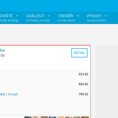
OVIŠTĚ
UDÁLOSTI
TRENÉŘI
VÝHODY
 český katalog
tréninky, turnaje
a instruktoři
na sportování
aha
DETAIL
:00
352 Kč
t
969 Kč
tská
|
Koupit
700 Kč