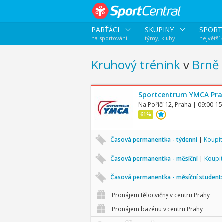
PARŤÁCI
SKUPINY
SPORT
na sportování
týmy, kluby
největší
Kruhový trénink
v
Brně
Sportcentrum YMCA Pr
Na Poříčí 12, Praha
| 09:00-15
61%
Časová permanentka - týdenní
|
Koupit
Časová permanentka - měsíční
|
Koupi
Časová permanentka - měsíční studen
Pronájem tělocvičny v centru Prahy
Pronájem bazénu v centru Prahy