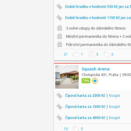
Dobití kreditu v hodnotě 550 Kč jen za 
Dobití kreditu v hodnotě 1150 Kč jen z
3 volné vstupy do dámského fitness
Měsíční permanentka do fitness + 3 vol
Půlroční permanentka do dámského fit
21
1
3
5
Squash Arena
Cholupická 431, Praha
| 09:0
75%
Čipová karta za 2000 Kč
|
Koupit
Čipová karta za 1000 Kč
|
Koupit
Čipová karta za 4000 Kč
|
Koupit
10
5