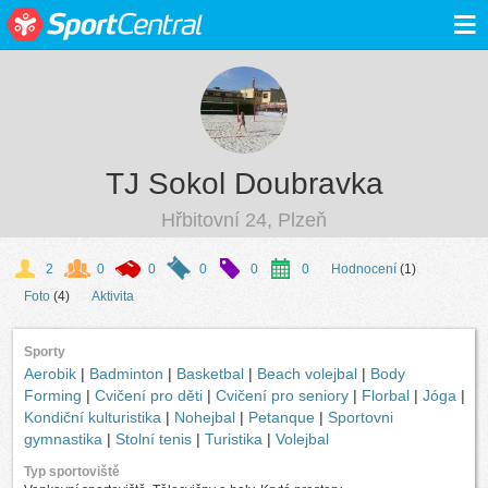
≡
TJ Sokol Doubravka
Hřbitovní 24, Plzeň
2
0
0
0
0
0
Hodnocení
(1)
Foto
(4)
Aktivita
Sporty
Aerobik
|
Badminton
|
Basketbal
|
Beach volejbal
|
Body
Forming
|
Cvičení pro děti
|
Cvičení pro seniory
|
Florbal
|
Jóga
|
Kondiční kulturistika
|
Nohejbal
|
Petanque
|
Sportovni
gymnastika
|
Stolní tenis
|
Turistika
|
Volejbal
Typ sportoviště