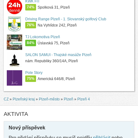
KWK FIT
74%
Spolková 31, Plzeň
Driving Range Plzeň - 1. Slovanský golfový Club
76%
Na Vyhlídce 242, Plzeň
TJ Lokomotiva Plzeň
84%
Úslavská 75, Plzeň
SALON SAMUI - Thajské masáže Plzeň
nám. Republiky 360/14A, Plzeň
Pole Story
75%
Americká 646/8, Plzeň
CZ
»
Plzeňský kraj
»
Plzeň-město
»
Plzeň
»
Plzeň 4
AKTIVITA
Nový příspěvek
Pro přidání příspěvku se musíš nejdřív
přihlásit
nebo