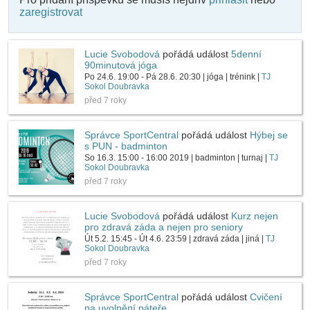
zaregistrovat
Lucie Svobodová
pořádá událost
5denní
90minutová jóga
Po 24.6. 19:00 - Pá 28.6. 20:30 | jóga | trénink |
TJ
Sokol Doubravka
před 7 roky
Správce SportCentral
pořádá událost
Hýbej se
s PUN - badminton
So 16.3. 15:00 - 16:00 2019 | badminton | turnaj |
TJ
Sokol Doubravka
před 7 roky
Lucie Svobodová
pořádá událost
Kurz nejen
pro zdravá záda a nejen pro seniory
Út 5.2. 15:45 - Út 4.6. 23:59 | zdravá záda | jiná |
TJ
Sokol Doubravka
před 7 roky
Správce SportCentral
pořádá událost
Cvičení
na uvolnění páteře