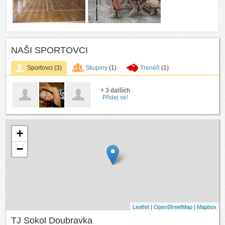
NAŠI SPORTOVCI
Sportovci
(3)
Skupiny
(1)
Trenéři
(1)
+ 3 dalších
Přidej se!
+
−
Leaflet
|
OpenStreetMap
|
Mapbox
TJ Sokol Doubravka