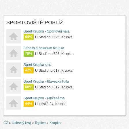
SPORTOVIŠTĚ POBLÍŽ
Sport Krupka - Sportovní hala
64%
U Stadionu 626, Krupka
Fitness a solarium Krupka
79%
U Stadionu 626, Krupka
Sport Krupka s.r.o.
42%
U Stadionu 617, Krupka
Sport Krupka - Plavecká hala
60%
U Stadionu 617, Krupka
Sport Krupka - Pinčesárna
44%
Husitská 34, Krupka
CZ
»
Ústecký kraj
»
Teplice
»
Krupka