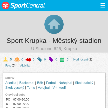
≡
Sport Krupka - Městský stadion
U Stadionu 626, Krupka
5
0
0
0
0
0
Hodnocení
(2)
Foto
(0)
Aktivita
Sporty
Atletika
|
Basketbal
|
Běh
|
Fotbal
|
Nohejbal
|
Skok daleký
|
Skok vysoký
|
Tenis
|
Volejbal
|
Vrh koulí
Otevírací doba
PO
07:00-20:00
ÚT
07:00-20:00