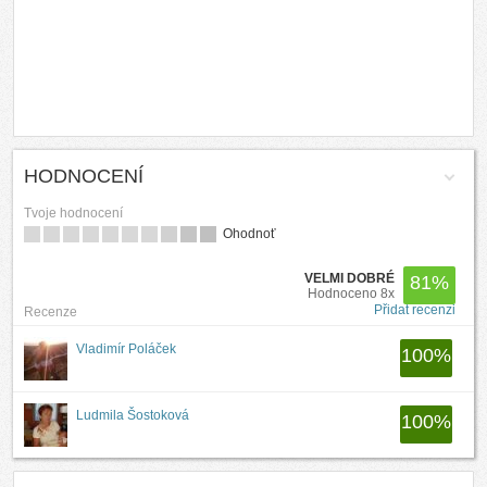
HODNOCENÍ
Tvoje hodnocení
Ohodnoť
VELMI DOBRÉ
81
%
Hodnoceno 8x
Přidat recenzi
Recenze
Vladimír Poláček
100
%
Ludmila Šostoková
100
%