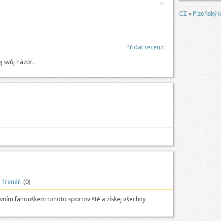
CZ
»
Plzeňský k
Přidat recenzi
j svůj názor.
Trenéři
(0)
rvním fanouškem tohoto sportoviště a získej všechny