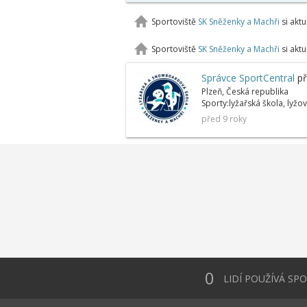
Sportoviště
SK Sněženky a Machři
si aktu
Sportoviště
SK Sněženky a Machři
si aktu
Správce SportCentral
př
Plzeň, Česká republika
Sporty:lyžařská škola, lyž
před 9 roky
0
LIDÍ POUŽÍVÁ SP