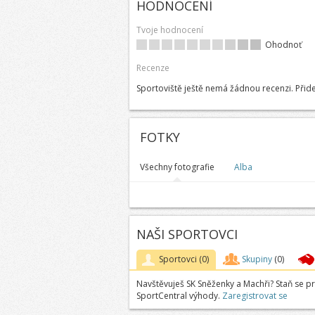
HODNOCENÍ
Tvoje hodnocení
Ohodnoť
Recenze
Sportoviště ještě nemá žádnou recenzi. Přide
FOTKY
Všechny fotografie
Alba
NAŠI SPORTOVCI
Sportovci
(0)
Skupiny
(0)
Navštěvuješ SK Sněženky a Machři? Staň se p
SportCentral výhody.
Zaregistrovat se