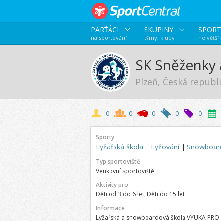
PARŤÁCI
SKUPINY
SPORT
na sportování
týmy, kluby
největší
SK Sněženky 
Plzeň, Česká republ
0
0
0
0
0
Sporty
Lyžařská škola
|
Lyžování
|
Snowboar
Typ sportoviště
Venkovní sportoviště
Aktivity pro
Děti od 3 do 6 let, Děti do 15 let
Informace
Lyžařská a snowboardová škola VÝUKA PRO 