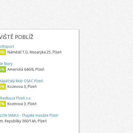
IŠTĚ POBLÍŽ
ofitsport
9%
Náměstí T.G. Masaryka 25, Plzeň
le Story
5%
Americká 646/8, Plzeň
tápěčský klub OSAC Plzeň
6%
Kozinova 3, Plzeň
 Radbuza Plzeň z.s.
1%
Kozinova 3, Plzeň
LON SAMUI - Thajské masáže Plzeň
m. Republiky 360/14A, Plzeň