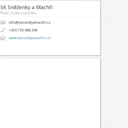
SK Sněženky a Machři
Plzeň, Česká republika
info@snezenkyamachri.cz
+420 739 088 396
www.snezenkyamachri.cz/