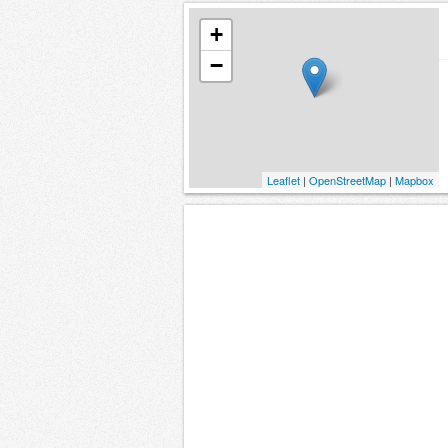
+
−
Leaflet
|
OpenStreetMap
|
Mapbox