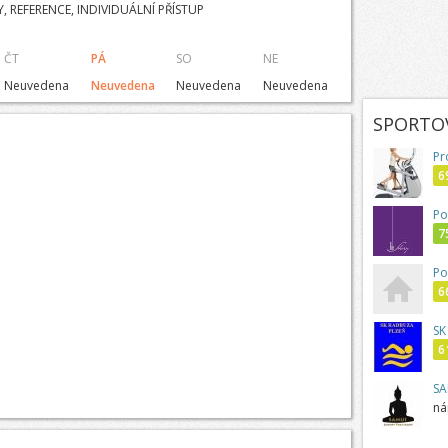
 REFERENCE, INDIVIDUÁLNÍ PŘÍSTUP
ČT
PÁ
SO
NE
Neuvedena
Neuvedena
Neuvedena
Neuvedena
SPORTOV
Pr
6
Po
7
Po
6
SK
6
SA
ná