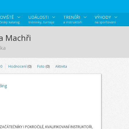
OVIŠTĚ
UDÁLOSTI
TRENÉŘI
VÝHODY
 český katalog
tréninky, turnaje
a instruktoři
na sportování
a Machři
ika
0
Hodnocení
(0)
Foto
(0)
Aktivita
ding
ZAČÁTEČNÍKY I POKROČILÉ, KVALIFIKOVANÍ INSTRUKTOŘI,