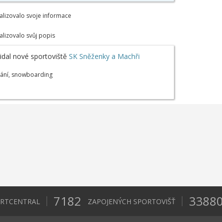
alizovalo svoje informace
alizovalo svůj popis
idal nové sportoviště
SK Sněženky a Machři
ování, snowboarding
7182
3388
ORTCENTRAL
ZAPOJENÝCH SPORTOVIŠŤ