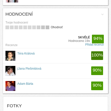
HODNOCENÍ
Tvoje hodnocení
Ohodnoť
SKVĚLÉ
94
%
Hodnoceno 19x
Přidat recenzi
Recenze
Téra Králová
100
%
jJana Plešmídová
90
%
Adam Bárta
90
%
FOTKY