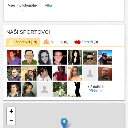
Všechny fotografie
Alba
NAŠI SPORTOVCI
Sportovci
(19)
Skupiny
(0)
Trenéři
(0)
+ 2 dalších
Přidej se!
+
−