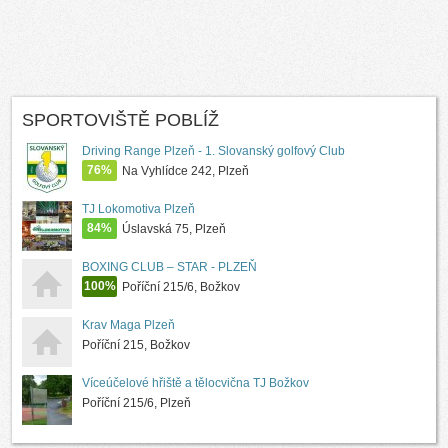
SPORTOVIŠTĚ POBLÍŽ
Driving Range Plzeň - 1. Slovanský golfový Club
76%
Na Vyhlídce 242, Plzeň
TJ Lokomotiva Plzeň
84%
Úslavská 75, Plzeň
BOXING CLUB – STAR - PLZEŇ
100%
Poříční 215/6, Božkov
Krav Maga Plzeň
Poříční 215, Božkov
Víceúčelové hřiště a tělocvična TJ Božkov
Poříční 215/6, Plzeň