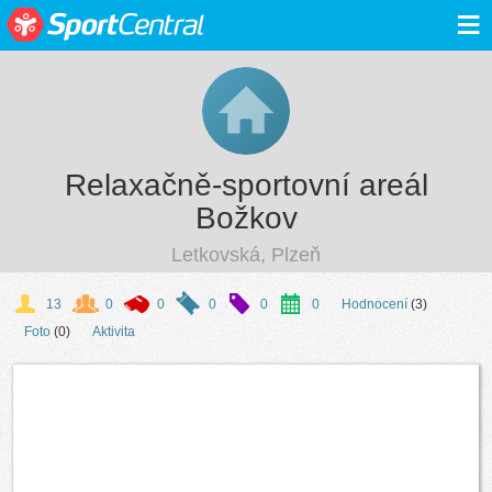
≡
Relaxačně-sportovní areál
Božkov
Letkovská, Plzeň
13
0
0
0
0
0
Hodnocení
(3)
Foto
(0)
Aktivita