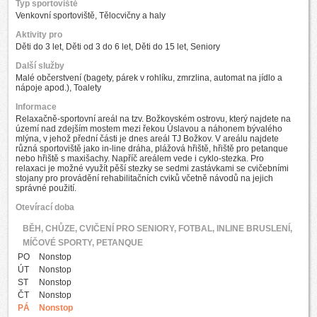
Typ sportoviště
Venkovní sportoviště, Tělocvičny a haly
Aktivity pro
Děti do 3 let, Děti od 3 do 6 let, Děti do 15 let, Seniory
Další služby
Malé občerstvení (bagety, párek v rohlíku, zmrzlina, automat na jídlo a
nápoje apod.), Toalety
Informace
Relaxačně-sportovní areál na tzv. Božkovském ostrovu, který najdete na
území nad zdejším mostem mezi řekou Úslavou a náhonem bývalého
mlýna, v jehož přední části je dnes areál TJ Božkov. V areálu najdete
různá sportoviště jako in-line dráha, plážová hřiště, hřiště pro petanque
nebo hřiště s maxišachy. Napříč areálem vede i cyklo-stezka. Pro
relaxaci je možné využít pěší stezky se sedmi zastávkami se cvičebními
stojany pro provádění rehabilitačních cviků včetně návodů na jejich
správné použití.
Otevírací doba
BĚH, CHŮZE, CVIČENÍ PRO SENIORY, FOTBAL, INLINE BRUSLENÍ,
MÍČOVÉ SPORTY, PETANQUE
PO
Nonstop
ÚT
Nonstop
ST
Nonstop
ČT
Nonstop
PÁ
Nonstop