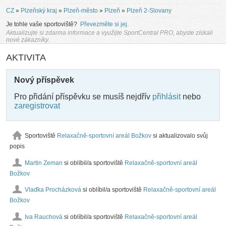
CZ
»
Plzeňský kraj
»
Plzeň-město
»
Plzeň
»
Plzeň 2-Slovany
Je tohle vaše sportoviště?
Převezměte si jej.
Aktualizujte si zdarma informace a využijte SportCentral PRO, abyste získali
nové zákazníky.
AKTIVITA
Nový příspěvek
Pro přidání příspěvku se musíš nejdřív
přihlásit
nebo
zaregistrovat
Sportoviště
Relaxačně-sportovní areál Božkov
si aktualizovalo svůj
popis
Martin Zeman
si oblíbil/a sportoviště
Relaxačně-sportovní areál
Božkov
Vlaďka Procházková
si oblíbil/a sportoviště
Relaxačně-sportovní areál
Božkov
Iva Rauchová
si oblíbil/a sportoviště
Relaxačně-sportovní areál