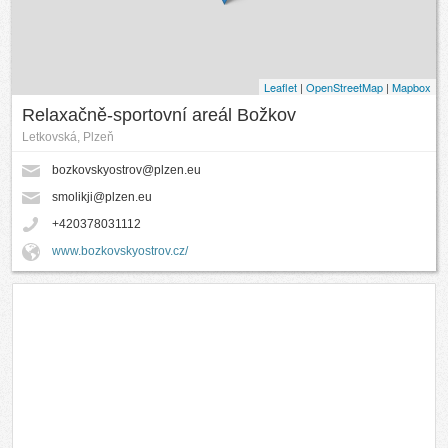
Leaflet
|
OpenStreetMap
|
Mapbox
Relaxačně-sportovní areál Božkov
Letkovská, Plzeň
bozkovskyostrov@plzen.eu
smolikji@plzen.eu
+420378031112
www.bozkovskyostrov.cz/