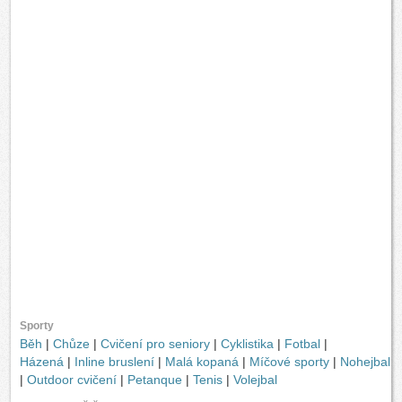
Sporty
Běh
|
Chůze
|
Cvičení pro seniory
|
Cyklistika
|
Fotbal
|
Házená
|
Inline bruslení
|
Malá kopaná
|
Míčové sporty
|
Nohejbal
|
Outdoor cvičení
|
Petanque
|
Tenis
|
Volejbal