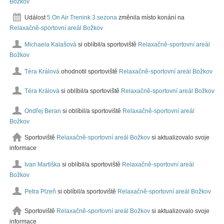
Božkov
Událost
5.On Air Trenink 3.sezona
změnila místo konání na
Relaxačně-sportovní areál Božkov
Michaela Kalašová
si oblíbil/a sportoviště
Relaxačně-sportovní areál
Božkov
Téra Králová
ohodnotil sportoviště
Relaxačně-sportovní areál Božkov
Téra Králová
si oblíbil/a sportoviště
Relaxačně-sportovní areál Božkov
Ondřej Beran
si oblíbil/a sportoviště
Relaxačně-sportovní areál
Božkov
Sportoviště
Relaxačně-sportovní areál Božkov
si aktualizovalo svoje
informace
Ivan Martiška
si oblíbil/a sportoviště
Relaxačně-sportovní areál
Božkov
Petra Plzeň
si oblíbil/a sportoviště
Relaxačně-sportovní areál Božkov
Sportoviště
Relaxačně-sportovní areál Božkov
si aktualizovalo svoje
informace