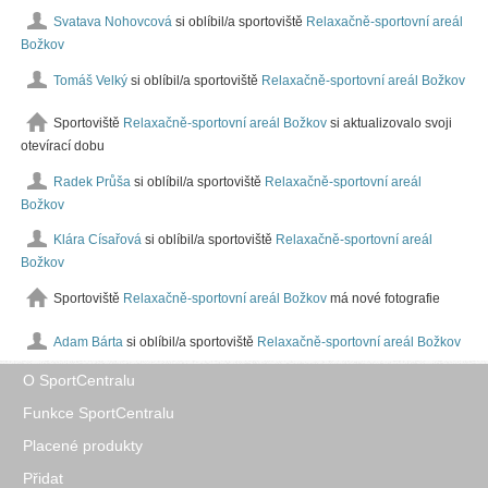
Svatava Nohovcová
si oblíbil/a sportoviště
Relaxačně-sportovní areál
Božkov
Tomáš Velký
si oblíbil/a sportoviště
Relaxačně-sportovní areál Božkov
Sportoviště
Relaxačně-sportovní areál Božkov
si aktualizovalo svoji
otevírací dobu
Radek Průša
si oblíbil/a sportoviště
Relaxačně-sportovní areál
Božkov
Klára Císařová
si oblíbil/a sportoviště
Relaxačně-sportovní areál
Božkov
Sportoviště
Relaxačně-sportovní areál Božkov
má nové fotografie
Adam Bárta
si oblíbil/a sportoviště
Relaxačně-sportovní areál Božkov
O SportCentralu
Funkce SportCentralu
Placené produkty
Přidat