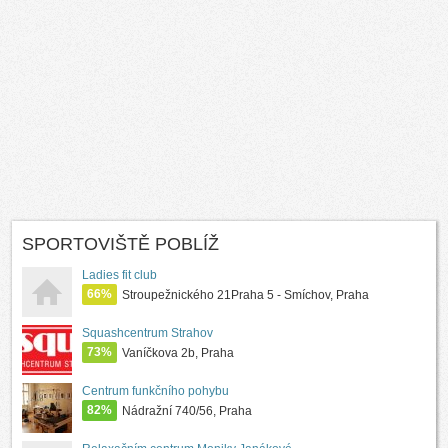
SPORTOVIŠTĚ POBLÍŽ
Ladies fit club
66%
Stroupežnického 21Praha 5 - Smíchov, Praha
Squashcentrum Strahov
73%
Vaníčkova 2b, Praha
Centrum funkčního pohybu
82%
Nádražní 740/56, Praha