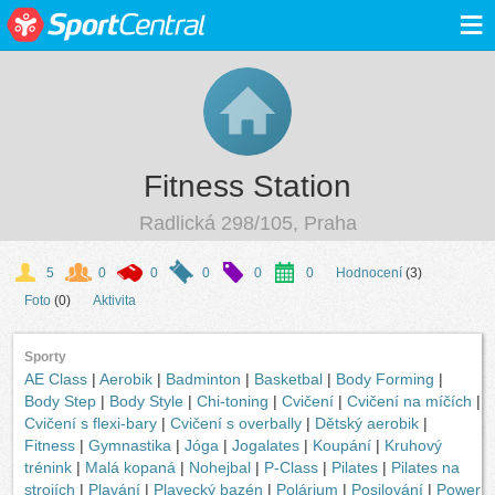
≡
Fitness Station
Radlická 298/105, Praha
5
0
0
0
0
0
Hodnocení
(3)
Foto
(0)
Aktivita
Sporty
AE Class
|
Aerobik
|
Badminton
|
Basketbal
|
Body Forming
|
Body Step
|
Body Style
|
Chi-toning
|
Cvičení
|
Cvičení na míčích
|
Cvičení s flexi-bary
|
Cvičení s overbally
|
Dětský aerobik
|
Fitness
|
Gymnastika
|
Jóga
|
Jogalates
|
Koupání
|
Kruhový
trénink
|
Malá kopaná
|
Nohejbal
|
P-Class
|
Pilates
|
Pilates na
strojích
|
Plavání
|
Plavecký bazén
|
Polárium
|
Posilování
|
Power