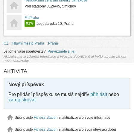
Relaxačním centrum Moniky Janákové
Pod stadiony 3126/45, Smíchov
Fit Praha
92%
Jugoslávská 10, Praha
CZ
»
Hlavní město Praha
»
Praha
Je tohle vaše sportoviště?
Převezměte si jej.
Aktualizujte si zdarma informace a využijte SportCentral PRO, abyste získali
nové zákazníky.
AKTIVITA
Nový příspěvek
Pro přidání příspěvku se musíš nejdřív
přihlásit
nebo
zaregistrovat
Sportoviště
Fitness Station
si aktualizovalo svoje informace
Sportoviště
Fitness Station
si aktualizovalo svoji otevírací dobu