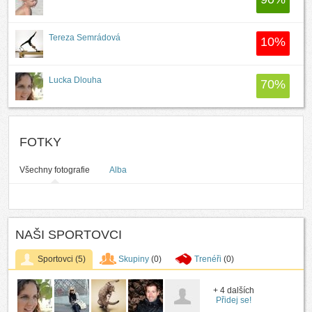
Tereza Semrádová
10
%
Lucka Dlouha
70
%
FOTKY
Všechny fotografie
Alba
NAŠI SPORTOVCI
Sportovci
(5)
Skupiny
(0)
Trenéři
(0)
+ 4 dalších
Přidej se!