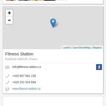
+
−
Leaflet
|
OpenStreetMap
|
Mapbox
Fitness Station
Radlická 298/105, Praha
info@fitness-station.cz
+420 607 091 156
+420 251 554 699
www.fitness-station.cz