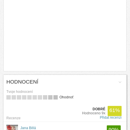
HODNOCENÍ
Tvoje hodnocení
Ohodnoť
DOBRÉ
61
%
Hodnoceno 9x
Přidat recenzi
Recenze
Jana Billá
90
%