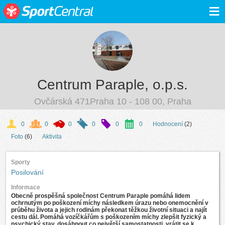
≡
Centrum Paraple, o.p.s.
Ovčárská 471Praha 10 - 108 00, Praha
0
0
0
0
0
0
Hodnocení
(2)
Foto
(6)
Aktivita
Sporty
Posilování
Informace
Obecně prospěšná společnost Centrum Paraple pomáhá lidem
ochrnutým po poškození míchy následkem úrazu nebo onemocnění v
průběhu života a jejich rodinám překonat těžkou životní situaci a najít
cestu dál. Pomáhá vozíčkářům s poškozením míchy zlepšit fyzický a
psychický stav, dosáhnout co největší samostatnosti, vrátit se k