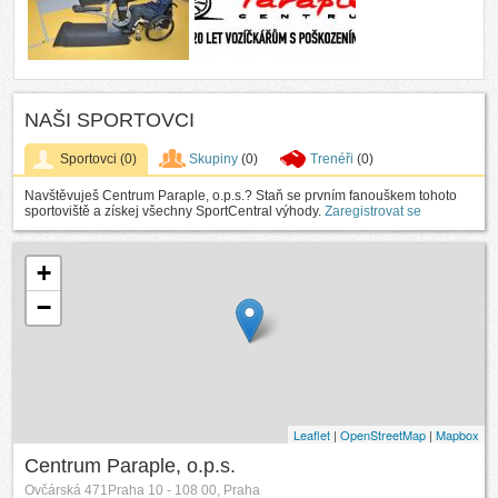
NAŠI SPORTOVCI
Sportovci
(0)
Skupiny
(0)
Trenéři
(0)
Navštěvuješ Centrum Paraple, o.p.s.? Staň se prvním fanouškem tohoto
sportoviště a získej všechny SportCentral výhody.
Zaregistrovat se
+
−
Leaflet
|
OpenStreetMap
|
Mapbox
Centrum Paraple, o.p.s.
Ovčárská 471Praha 10 - 108 00, Praha