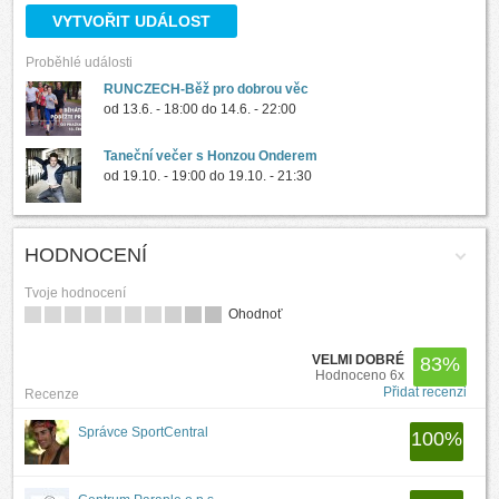
VYTVOŘIT UDÁLOST
Proběhlé události
RUNCZECH-Běž pro dobrou věc
od
13.6. - 18:00
do
14.6. - 22:00
Taneční večer s Honzou Onderem
od
19.10. - 19:00
do
19.10. - 21:30
HODNOCENÍ
Tvoje hodnocení
Ohodnoť
VELMI DOBRÉ
83
%
Hodnoceno 6x
Přidat recenzi
Recenze
Správce SportCentral
100
%