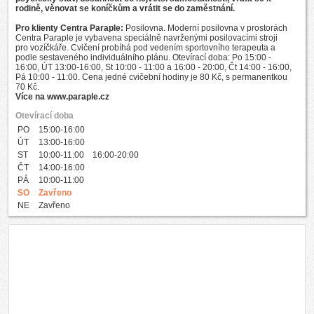
rodině, věnovat se koníčkům a vrátit se do zaměstnání.
Pro klienty Centra Paraple:
Posilovna. Moderní posilovna v prostorách
Centra Paraple je vybavena speciálně navrženými posilovacími stroji
pro vozíčkáře. Cvičení probíhá pod vedením sportovního terapeuta a
podle sestaveného individuálního plánu. Otevírací doba: Po 15:00 -
16:00, ÚT 13:00-16:00, St 10:00 - 11:00 a 16:00 - 20:00, Čt 14:00 - 16:00,
Pá 10:00 - 11:00. Cena jedné cvičební hodiny je 80 Kč, s permanentkou
70 Kč.
Více na www.paraple.cz
Otevírací doba
PO
15:00-16:00
ÚT
13:00-16:00
ST
10:00-11:00 16:00-20:00
ČT
14:00-16:00
PÁ
10:00-11:00
SO
Zavřeno
NE
Zavřeno