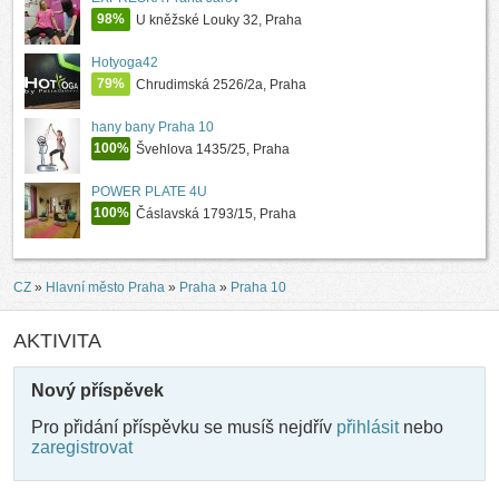
98%
U kněžské Louky 32, Praha
Hotyoga42
79%
Chrudimská 2526/2a, Praha
hany bany Praha 10
100%
Švehlova 1435/25, Praha
POWER PLATE 4U
100%
Čáslavská 1793/15, Praha
CZ
»
Hlavní město Praha
»
Praha
»
Praha 10
AKTIVITA
Nový příspěvek
Pro přidání příspěvku se musíš nejdřív
přihlásit
nebo
zaregistrovat