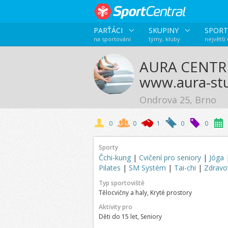
PARŤÁCI
SKUPINY
SPORT
na sportování
týmy, kluby
největší
AURA CENTRU
www.aura-stu
Ondrova 25, Brno
0
0
1
0
0
Sporty
Čchi-kung
|
Cvičení pro seniory
|
Jóga
Pilates
|
SM Systém
|
Tai-chi
|
Zdravot
Typ sportoviště
Tělocvičny a haly, Kryté prostory
Aktivity pro
Děti do 15 let, Seniory