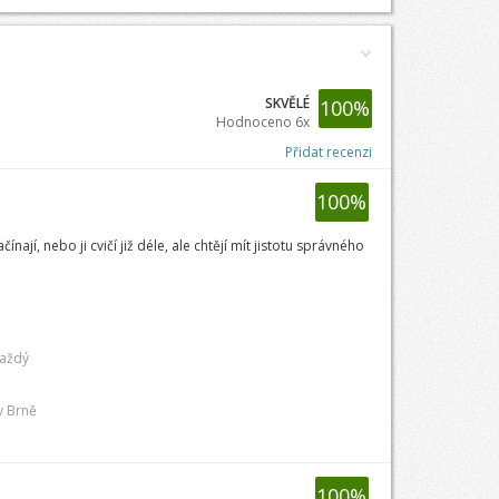
SKVĚLÉ
100
%
Hodnoceno 6x
Přidat recenzi
100
%
nají, nebo ji cvičí již déle, ale chtějí mít jistotu správného
každý
v Brně
100
%