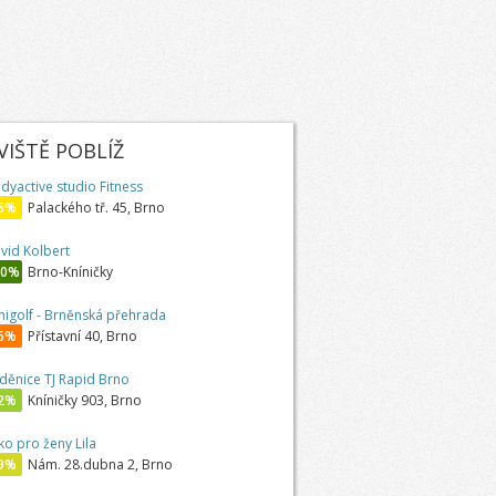
IŠTĚ POBLÍŽ
dyactive studio Fitness
5%
Palackého tř. 45, Brno
vid Kolbert
00%
Brno-Kníničky
nigolf - Brněnská přehrada
6%
Přístavní 40, Brno
děnice TJ Rapid Brno
2%
Kníničky 903, Brno
tko pro ženy Lila
9%
Nám. 28.dubna 2, Brno