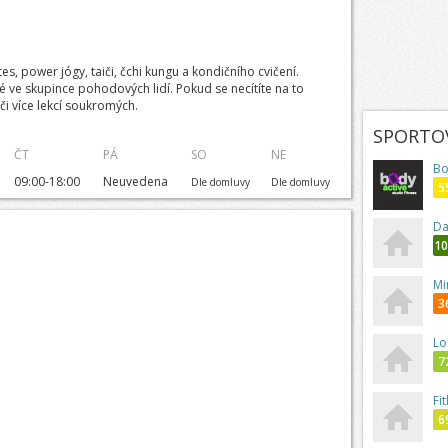
s, power jógy, taiči, čchi kungu a kondičního cvičení.
é ve skupince pohodových lidí. Pokud se necítíte na to
 či více lekcí soukromých.
SPORTOV
ČT
PÁ
SO
NE
Bo
09:00-18:00
Neuvedena
Dle domluvy
Dle domluvy
5
Da
1
Mi
3
Lo
7
Fi
6