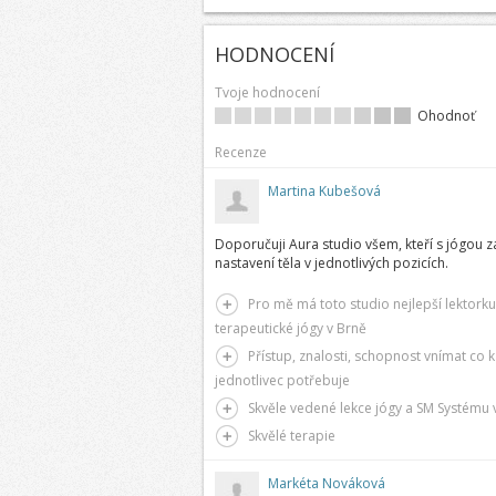
HODNOCENÍ
Tvoje hodnocení
Ohodnoť
Recenze
Martina Kubešová
Doporučuji Aura studio všem, kteří s jógou začí
nastavení těla v jednotlivých pozicích.
Pro mě má toto studio nejlepší lektorku
terapeutické jógy v Brně
Přístup, znalosti, schopnost vnímat co 
jednotlivec potřebuje
Skvěle vedené lekce jógy a SM Systému 
Skvělé terapie
Markéta Nováková