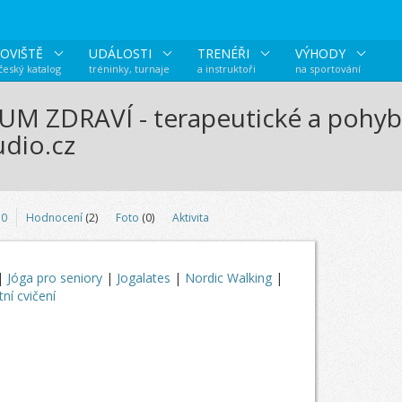
OVIŠTĚ
UDÁLOSTI
TRENÉŘI
VÝHODY
 český katalog
tréninky, turnaje
a instruktoři
na sportování
M ZDRAVÍ - terapeutické a pohyb
dio.cz
0
Hodnocení
(2)
Foto
(0)
Aktivita
|
Jóga pro seniory
|
Jogalates
|
Nordic Walking
|
ní cvičení