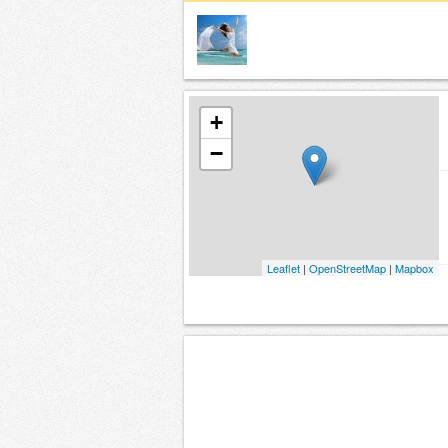
+
−
Leaflet
|
OpenStreetMap
|
Mapbox