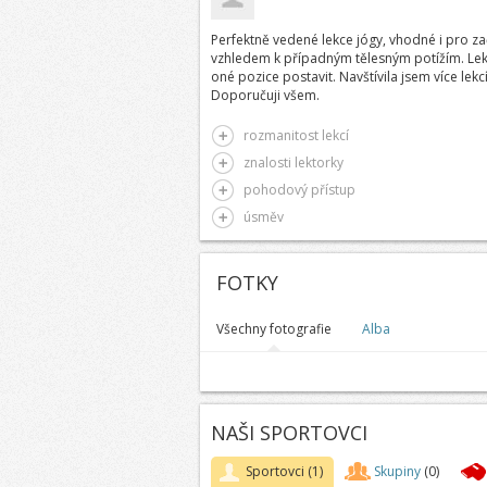
Perfektně vedené lekce jógy, vhodné i pro zač
vzhledem k případným tělesným potížím. Lekto
oné pozice postavit. Navštívila jsem více lekc
Doporučuji všem.
rozmanitost lekcí
znalosti lektorky
pohodový přístup
úsměv
FOTKY
Všechny fotografie
Alba
NAŠI SPORTOVCI
Sportovci
(1)
Skupiny
(0)