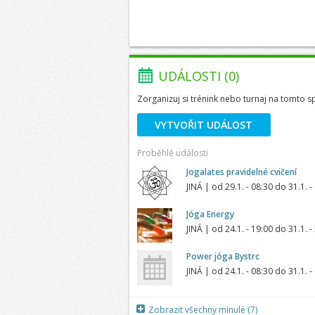
UDÁLOSTI (0)
Zorganizuj si trénink nebo turnaj na tomto s
VYTVOŘIT UDÁLOST
Proběhlé události
Jogalates pravidelné cvičení
JINÁ | od
29.1. - 08:30
do
31.1. -
Jóga Energy
JINÁ | od
24.1. - 19:00
do
31.1. -
Power jóga Bystrc
JINÁ | od
24.1. - 08:30
do
31.1. -
Zobrazit všechny minulé (7)