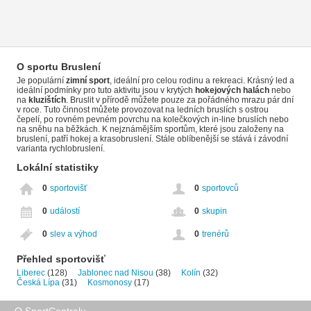
O sportu Bruslení
Je populární
zimní sport
, ideální pro celou rodinu a rekreaci. Krásný led a
ideální podmínky pro tuto aktivitu jsou v krytých
hokejových halách
nebo
na
kluzištích
. Bruslit v přírodě můžete pouze za pořádného mrazu pár dní
v roce. Tuto činnost můžete provozovat na ledních bruslích s ostrou
čepelí, po rovném pevném povrchu na kolečkových in-line bruslích nebo
na sněhu na běžkách. K nejznámějším sportům, které jsou založeny na
bruslení, patří hokej a krasobruslení. Stále oblíbenější se stává i závodní
varianta rychlobruslení.
Lokální statistiky
0
sportovišť
0
sportovců
0
událostí
0
skupin
0
slev a výhod
0
trenérů
Přehled sportovišť
Liberec
(128)
Jablonec nad Nisou
(38)
Kolín
(32)
Česká Lípa
(31)
Kosmonosy
(17)
O SportCentralu