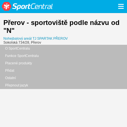
≡
Přerov - sportoviště podle názvu od
"N"
Nohejbalový areál TJ SPARTAK PŘEROV
Sokolská 734/28, Přerov
O SportCentralu
Funkce SportCentralu
Placené produkty
Přidat
Ostatní
Přepnout jazyk