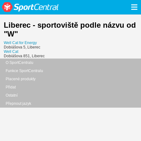
≡
Liberec - sportoviště podle názvu od
"W"
Well Cat for Energy
Dobiášova 5, Liberec
Well Cat
Dobiášova 851, Liberec
O SportCentralu
Funkce SportCentralu
Placené produkty
Přidat
Ostatní
Přepnout jazyk