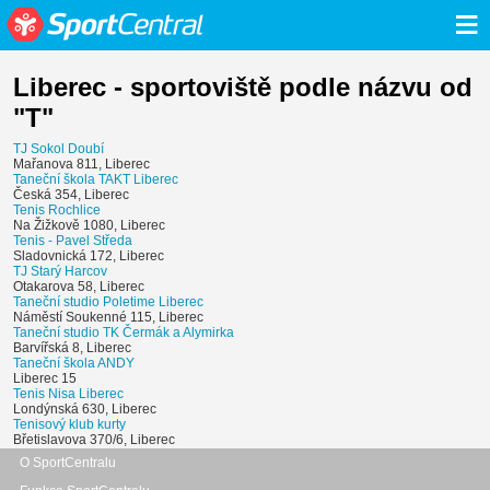
≡
Liberec - sportoviště podle názvu od
"T"
TJ Sokol Doubí
Mařanova 811, Liberec
Taneční škola TAKT Liberec
Česká 354, Liberec
Tenis Rochlice
Na Žižkově 1080, Liberec
Tenis - Pavel Středa
Sladovnická 172, Liberec
TJ Starý Harcov
Otakarova 58, Liberec
Taneční studio Poletime Liberec
Náměstí Soukenné 115, Liberec
Taneční studio TK Čermák a Alymirka
Barvířská 8, Liberec
Taneční škola ANDY
Liberec 15
Tenis Nisa Liberec
Londýnská 630, Liberec
Tenisový klub kurty
Břetislavova 370/6, Liberec
O SportCentralu