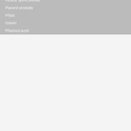
Funkce SportCentralu
Placené produkty
Přidat
Ostatní
Přepnout jazyk