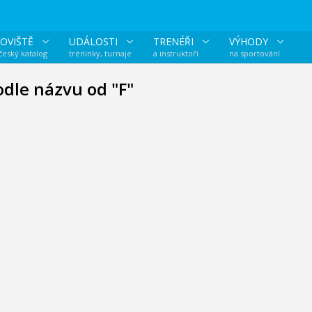
OVIŠTĚ
UDÁLOSTI
TRENÉŘI
VÝHODY
 český katalog
tréninky, turnaje
a instruktoři
na sportování
odle názvu od "F"