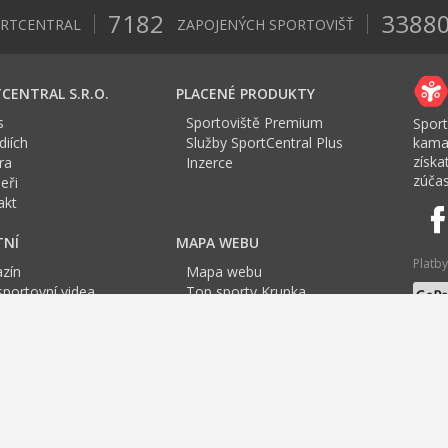
7182
3388
ORTCENTRAL
ZAPOJENÝCH SPORTOVIŠŤ
CENTRAL S.R.O.
PLACENÉ PRODUKTY
s
Sportoviště Premium
Sport
iích
Služby SportCentral Plus
kama
získ
ra
Inzerce
zúčas
eři
akt
TNÍ
MAPA WEBU
Platby
zín
Mapa webu
sportovní videa
Top sporty Krupka
a Sport roku
Jazyk
tovní mapa
F
G
H
I
J
K
L
M
N
O
P
Q
R
S
T
U
stí nad Labem
Spinning
Tenis Ústí nad Labem
Jóga
Cvičení pro těhotné