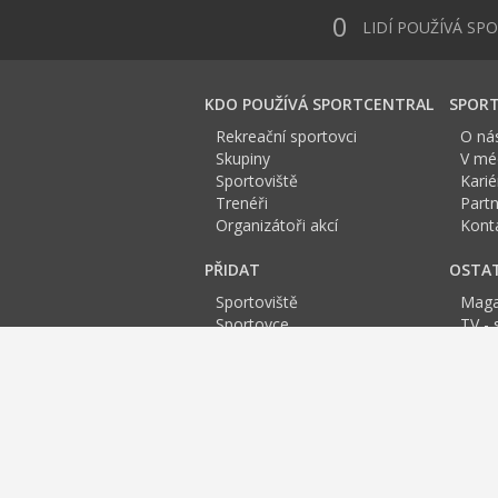
0
LIDÍ POUŽÍVÁ SP
KDO POUŽÍVÁ SPORTCENTRAL
SPORT
Rekreační sportovci
O ná
Skupiny
V méd
Sportoviště
Karié
Trenéři
Partn
Organizátoři akcí
Kont
PŘIDAT
OSTA
Sportoviště
Maga
Sportovce
TV - 
Skupinu
Anket
Trenéra
Spor
Událost
Sportoviště Krupka:
A
B
C
D
E
Fitness Ústí nad Labem
Squash
Bowling Ú