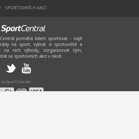
0
SPORTOVNÍCH AKCÍ
Central pomáhá lidem sportovat - najít
rády na sport, vybrat si sportoviště a
at na nich výhody, zorganizovat tým,
tnit se sportovních akcí v okolí.
 na SportCentralu
V
W
X
Y
Z
Cvičení
TRX Ústí na Labem
Badminton