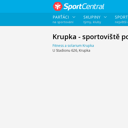
PARŤÁCI
SKUPINY
SPORT
na sportování
týmy, kluby
největší
Krupka - sportoviště p
Fitness a solarium Krupka
U Stadionu 626, Krupka