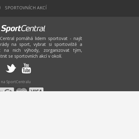
0
SPORTOVNÍCH AKCÍ
Central pomáhá lidem sportovat - najít
rády na sport, vybrat si sportoviště a
at na nich výhody, zorganizovat tým,
tnit se sportovních akcí v okolí.
 na SportCentralu
V
W
X
Y
Z
inton Praha
Fitbox
Pilates
Bruslení Praha