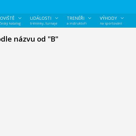
OVIŠTĚ
UDÁLOSTI
TRENÉŘI
VÝHODY
 český katalog
tréninky, turnaje
a instruktoři
na sportování
odle názvu od "B"