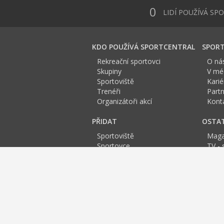
0
LIDÍ POUŽÍVÁ SP
KDO POUŽÍVÁ SPORTCENTRAL
SPORT
Rekreační sportovci
O ná
Skupiny
V méd
Sportoviště
Karié
Trenéři
Partn
Organizátoři akcí
Kont
PŘIDAT
OSTA
Sportoviště
Maga
Sportovce
TV - 
Skupinu
Anket
Trenéra
Spor
Událost
Sportoviště Kladno:
A
B
C
D
E
Fitness centra Praha
Squash
Bowling
Spinni