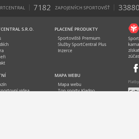
7182
3388
ORTCENTRAL
ZAPOJENÝCH SPORTOVIŠŤ
CENTRAL S.R.O.
PLACENÉ PRODUKTY
s
Sportoviště Premium
Sport
iích
Služby SportCentral Plus
kama
získ
ra
Inzerce
zúčas
eři
akt
TNÍ
MAPA WEBU
Platby
zín
Mapa webu
sportovní videa
Top sporty Kladno
a Sport roku
Top sporty Mladá Boleslav
Jazyk
tovní mapa
Top sporty Příbram
F
G
H
I
J
K
L
M
N
O
P
Q
R
S
T
U
ng
Tenis Praha
Jóga v Praze
Cvičení pro těhotné
Cvičení
TRX Praha
Badm