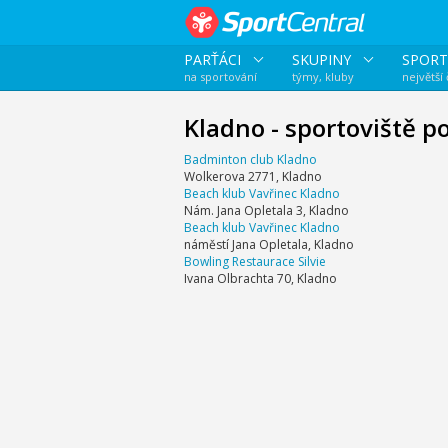
PARŤÁCI
SKUPINY
SPORT
na sportování
týmy, kluby
největší
Kladno - sportoviště p
Badminton club Kladno
Wolkerova 2771, Kladno
Beach klub Vavřinec Kladno
Nám. Jana Opletala 3, Kladno
Beach klub Vavřinec Kladno
náměstí Jana Opletala, Kladno
Bowling Restaurace Silvie
Ivana Olbrachta 70, Kladno