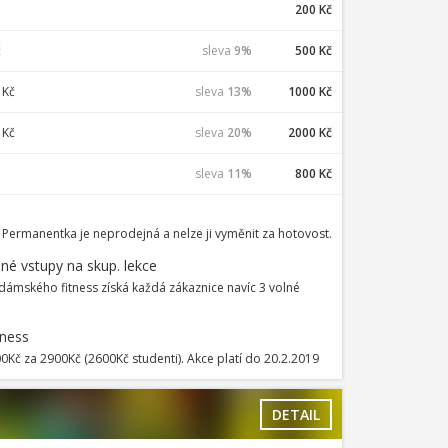
200 Kč
č
sleva
9%
500 Kč
 Kč
sleva
13%
1000 Kč
 Kč
sleva
20%
2000 Kč
sleva
11%
800 Kč
 Permanentka je neprodejná a nelze ji vyměnit za hotovost.
né vstupy na skup. lekce
ámského fitness získá každá zákaznice navíc 3 volné
tness
0Kč za 2900Kč (2600Kč studenti). Akce platí do 20.2.2019
DETAIL