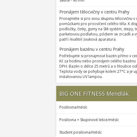
Sauna - 90 min
Pronájem tělocvičny v centru Prahy
Pronajměte si pro svou skupinu tělocvičnu v 
pomůckami pro procvičení celého těla. K disp
podložky, činky, gumy na SM-systém, stepy, tr
parketovou podlahou, pódiem se zrcadli a v
patří i kvalitní zvuková aparatura.
Pronájem bazénu v centru Prahy
Potřebujete si pronajmout bazén přímo v cen
Kč za hodinu nebo pronájem celého bazénu z
DPH. Bazén o délce 25 metrů a o hloubce od 1
Teplota vody se pohybuje kolem 27°C a je u
instalovanou UV lampou.
BIG ONE FITNESS Mendlák
Posilovna/měsíc
Posilovna + Skupinové lekce/měsíc
Student posilovna/měsíc