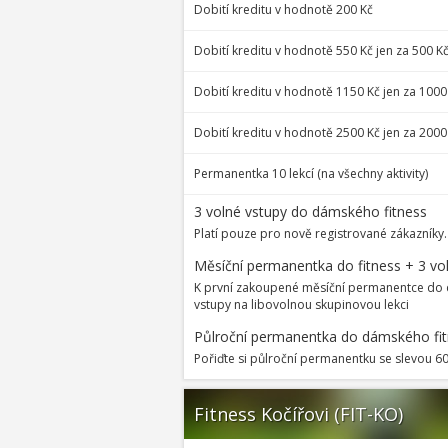
Dobití kreditu v hodnotě 200 Kč
Dobití kreditu v hodnotě 550 Kč jen za 500 K
Dobití kreditu v hodnotě 1150 Kč jen za 1000
Dobití kreditu v hodnotě 2500 Kč jen za 2000
Permanentka 10 lekcí (na všechny aktivity)
3 volné vstupy do dámského fitness
Platí pouze pro nově registrované zákazníky.
Měsíční permanentka do fitness + 3 vol
K první zakoupené měsíční permanentce do d
vstupy na libovolnou skupinovou lekci
Půlroční permanentka do dámského fi
Pořiďte si půlroční permanentku se slevou 60
Fitness Kočířovi (FIT-KO)