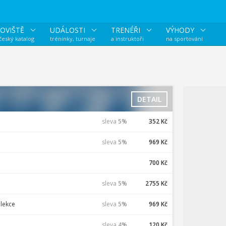
OVIŠTĚ
UDÁLOSTI
TRENÉŘI
VÝHODY
 český katalog
tréninky, turnaje
a instruktoři
na sportování
DETAIL
sleva
5%
352 Kč
sleva
5%
969 Kč
700 Kč
sleva
5%
2755 Kč
lekce
sleva
5%
969 Kč
sleva
4%
120 Kč