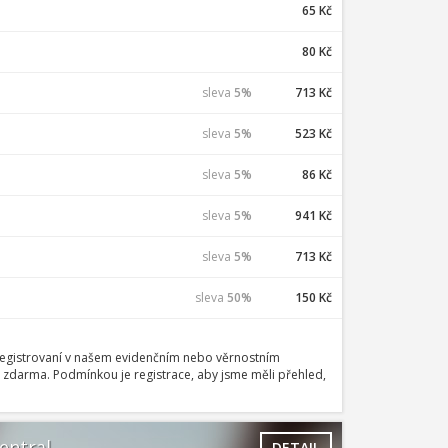
65 Kč
80 Kč
sleva
5%
713 Kč
sleva
5%
523 Kč
sleva
5%
86 Kč
sleva
5%
941 Kč
sleva
5%
713 Kč
sleva
50%
150 Kč
zaregistrovaní v našem evidenčním nebo věrnostním
 zdarma. Podmínkou je registrace, aby jsme měli přehled,
entral
DETAIL