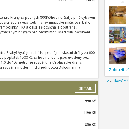
sleva
4%
154 Kč
centru Prahy za pouhých 800Kč/hodinu. Sál je plně vybaven
ozici jsou závěsy, žebřiny, gymnastické míče, overbaly,
ampolínky, TRX a další. Tělocvična je opatřena,
yznačeným hřištěm pro badminton. Mezi další vybavení
tru Prahy? Využijte nabídku pronájmu vlastní dráhy za 600
a poplatek 1500 Kč za hodinu. Ceny jsou uvedeny bez
,0 do 1,6 metru lze rozdělit na tři plavecké dráhy.
pravována moderní řídící jednotkou Dulcomann a
Zobrazit v
CZ
»
Hlavní mě
DETAIL
990 Kč
1190 Kč
850 Kč