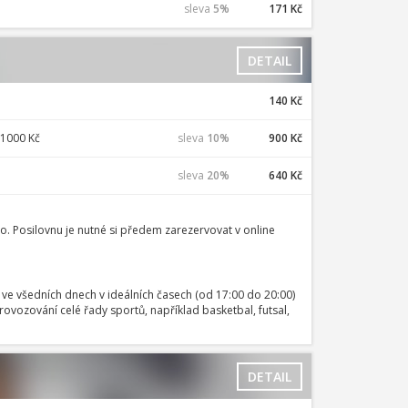
sleva
5%
171 Kč
DETAIL
140 Kč
 1000 Kč
sleva
10%
900 Kč
sleva
20%
640 Kč
oho. Posilovnu je nutné si předem zarezervovat v online
ve všedních dnech v ideálních časech (od 17:00 do 20:00)
vozování celé řady sportů, například basketbal, futsal,
DETAIL