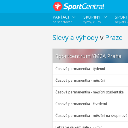
PARŤÁCI
SKUPINY
SPORT
na sportování
týmy, kluby
největší
Slevy a výhody
v
Praze
Sportcentrum YMCA Praha
Časová permanentka - týdenní
Časová permanentka - měsíční
Časová permanentka - měsíční studentská
Časová permanentka - čtvrtletní
Časová permanentka - měsíční na skupinové 
Lekce ve velkém sále - 55 min