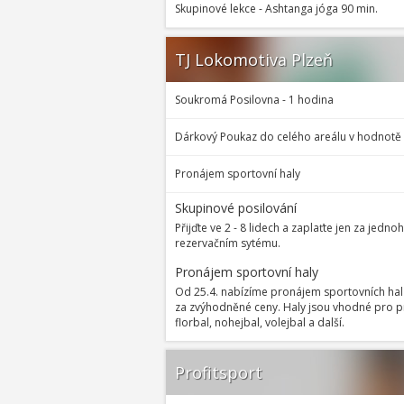
Skupinové lekce - Ashtanga jóga 90 min.
TJ Lokomotiva Plzeň
Soukromá Posilovna - 1 hodina
Dárkový Poukaz do celého areálu v hodnotě
Pronájem sportovní haly
Skupinové posilování
Přijďte ve 2 - 8 lidech a zaplaťte jen za jedn
rezervačním sytému.
Pronájem sportovní haly
Od 25.4. nabízíme pronájem sportovních hal 
za zvýhodněné ceny. Haly jsou vhodné pro pro
florbal, nohejbal, volejbal a další.
Profitsport